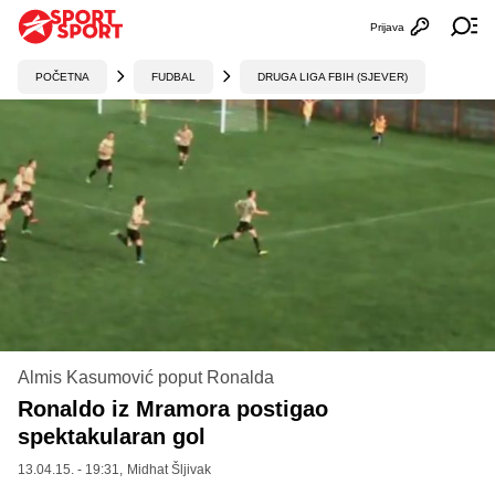
Prijava
Otvori profi
Ot
POČETNA
FUDBAL
DRUGA LIGA FBIH (SJEVER)
Almis Kasumović poput Ronalda
Ronaldo iz Mramora postigao
spektakularan gol
13.04.15. - 19:31,
Midhat Šljivak