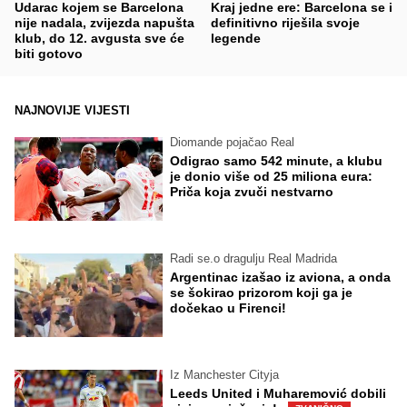
Udarac kojem se Barcelona
Kraj jedne ere: Barcelona se i
nije nadala, zvijezda napušta
definitivno riješila svoje
klub, do 12. avgusta sve će
legende
biti gotovo
NAJNOVIJE VIJESTI
Diomande pojačao Real
Odigrao samo 542 minute, a klubu
je donio više od 25 miliona eura:
Priča koja zvuči nestvarno
Radi se.o dragulju Real Madrida
Argentinac izašao iz aviona, a onda
se šokirao prizorom koji ga je
dočekao u Firenci!
Iz Manchester Cityja
Leeds United i Muharemović dobili