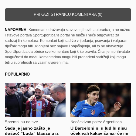
PRIKAŽI STRANICU KOMENTARA (0)
NAPOMENA:
Komentari odražavaju stavove njihovih autora/ica, a ne nužno
i stavove portala SportSport.ba te portal ne može i neće odgovarati za
sadržaj tih kometara. Komentari koji sadrže vrijeđanja, psovanja i vulgaran
riječnik mogu biti uklonjeni bez najave i objašnjenja, ali to ne obavezuje
SportSport.ba da obriše sve komentare koji krše pravila. Čitanjem prihvatate
mogućnost da među komentarima mogu biti pronađeni sadržaji koji mogu
biti u suprotnosti sa vašim uvjerenjima.
POPULARNO
Spremni su na sve
Neočekivan potez Argentinca
Sada je jasno zašto je
U Barceloni ni u ludilu nisu
došao: "Luda" klauzula iz
očekivali kakav šamar će im