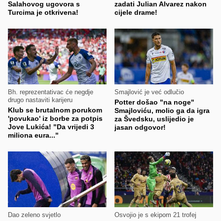
Salahovog ugovora s
zadati Julian Alvarez nakon
Turcima je otkrivena!
cijele drame!
Bh. reprezentativac će negdje
Smajlović je već odlučio
drugo nastaviti karijeru
Potter došao "na noge"
Klub se brutalnom porukom
Smajloviću, molio ga da igra
'povukao' iz borbe za potpis
za Švedsku, uslijedio je
Jove Lukića! "Da vrijedi 3
jasan odgovor!
miliona eura..."
Dao zeleno svjetlo
Osvojio je s ekipom 21 trofej