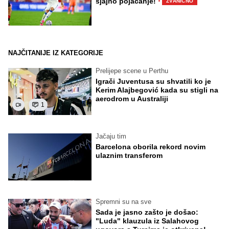
·
sjajno pojačanje!
ZVANIČNO
NAJČITANIJE IZ KATEGORIJE
Prelijepe scene u Perthu
Igrači Juventusa su shvatili ko je
Kerim Alajbegović kada su stigli na
aerodrom u Australiji
1
Jačaju tim
Barcelona oborila rekord novim
ulaznim transferom
Spremni su na sve
Sada je jasno zašto je došao:
"Luda" klauzula iz Salahovog