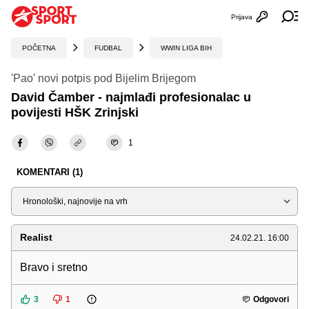
Prijava
Otvori profi
Ot
POČETNA
FUDBAL
WWIN LIGA BIH
'Pao' novi potpis pod Bijelim Brijegom
David Čamber - najmlađi profesionalac u
povijesti HŠK Zrinjski
1
KOMENTARI (1)
Sortiraj
Realist
24.02.21. 16:00
Bravo i sretno
3
1
Odgovori