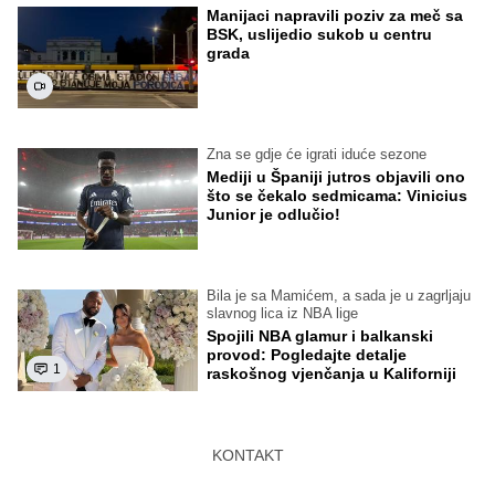
Manijaci napravili poziv za meč sa
BSK, uslijedio sukob u centru
grada
Zna se gdje će igrati iduće sezone
Mediji u Španiji jutros objavili ono
što se čekalo sedmicama: Vinicius
Junior je odlučio!
Bila je sa Mamićem, a sada je u zagrljaju
slavnog lica iz NBA lige
Spojili NBA glamur i balkanski
provod: Pogledajte detalje
1
raskošnog vjenčanja u Kaliforniji
KONTAKT