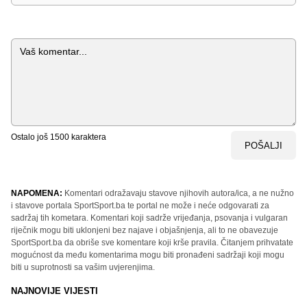
Komentar
Ostalo još
1500
karaktera
POŠALJI
NAPOMENA:
Komentari odražavaju stavove njihovih autora/ica, a ne nužno
i stavove portala SportSport.ba te portal ne može i neće odgovarati za
sadržaj tih kometara. Komentari koji sadrže vrijeđanja, psovanja i vulgaran
riječnik mogu biti uklonjeni bez najave i objašnjenja, ali to ne obavezuje
SportSport.ba da obriše sve komentare koji krše pravila. Čitanjem prihvatate
mogućnost da među komentarima mogu biti pronađeni sadržaji koji mogu
biti u suprotnosti sa vašim uvjerenjima.
NAJNOVIJE VIJESTI