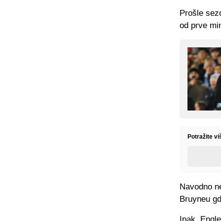
Prošle sezo
od prve min
Potražite v
Navodno neć
Bruyneu gdj
Ipak, Engle