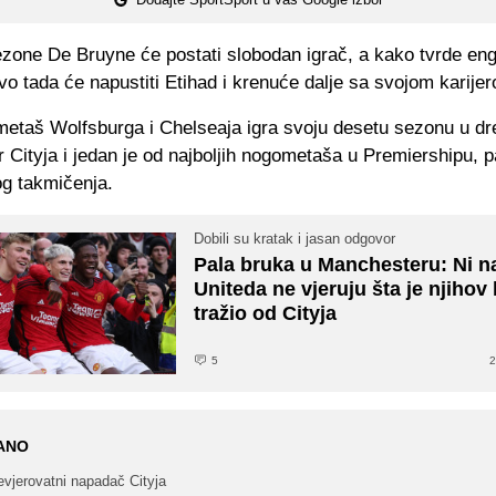
ezone De Bruyne će postati slobodan igrač, a kako tvrde eng
vo tada će napustiti Etihad i krenuće dalje sa svojom karije
metaš Wolfsburga i Chelseaja igra svoju desetu sezonu u dr
Cityja i jedan je od najboljih nogometaša u Premiershipu, p
vog takmičenja.
Dobili su kratak i jasan odgovor
Pala bruka u Manchesteru: Ni na
Uniteda ne vjeruju šta je njihov
tražio od Cityja
5
2
ANO
vjerovatni napadač Cityja