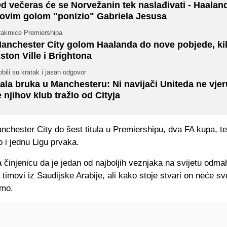
d večeras će se Norvežanin tek naslađivati - Haalan
ovim golom "ponizio" Gabriela Jesusa
takmice Premiershipa
anchester City golom Haalanda do nove pobjede, ki
ston Ville i Brightona
bili su kratak i jasan odgovor
ala bruka u Manchesteru: Ni navijači Uniteda ne vjer
e njihov klub tražio od Cityja
nchester City do šest titula u Premiershipu, dva FA kupa, te
o i jednu Ligu prvaka.
činjenicu da je jedan od najboljih veznjaka na svijetu odma
i timovi iz Saudijske Arabije, ali kako stoje stvari on neće sv
amo.