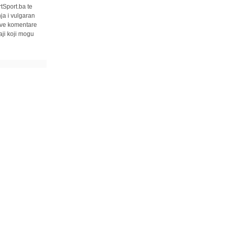
tSport.ba te
ja i vulgaran
 sve komentare
ji koji mogu