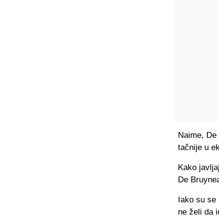
Naime, De 
tačnije u e
Kako javlja
De Bruynea
Iako su se 
ne želi da 