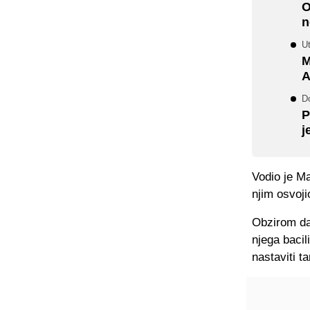
O
n
U
M
A
Do
P
j
Vodio je Ma
njim osvoji
Obzirom da 
njega bacil
nastaviti t