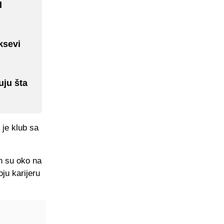
d
ksevi
uju šta
 je klub sa
h su oko na
oju karijeru