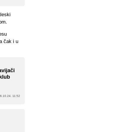
leski
rom.
esu
a čak i u
vijači
 klub
6.10.24. 11:52