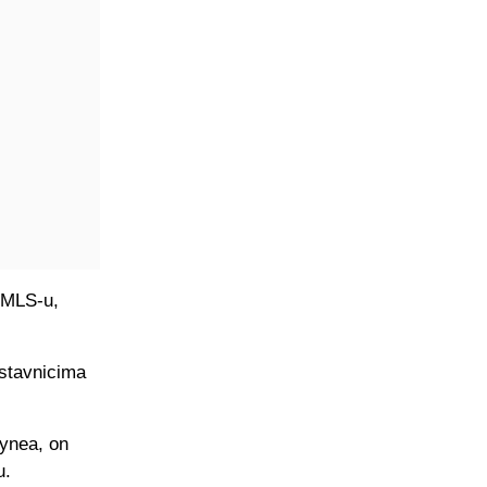
u MLS-u,
dstavnicima
uynea, on
u.