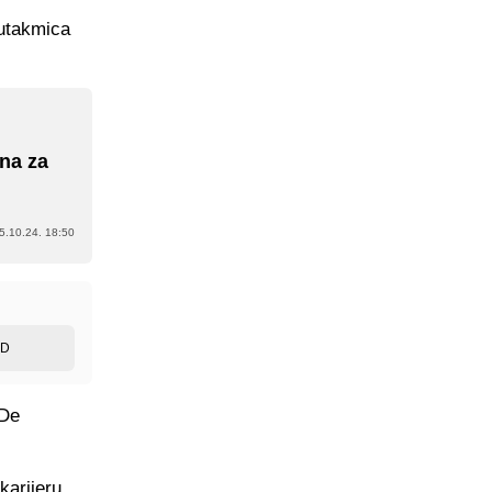
 utakmica
zna za
5.10.24. 18:50
ED
 De
karijeru