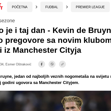
POČETNA
FUDBAL
PREMIER LEAGUE
 sezone
o je i taj dan - Kevin de Bruy
o pregovore sa novim klubom
i iz Manchester Cityja
:34,
Esmer Oštraković
ruyne, jedan od najboljih veznih nogometaša na svijetu 
j godini ugovora sa Manchester Cityjem.