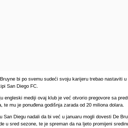
Bruyne bi po svemu sudeći svoju karijeru trebao nastaviti 
kipi San Diego FC.
ju engleski mediji ovaj klub je već otvorio pregovore sa pre
, te mu je ponuđena godišnja zarada od 20 miliona dolara.
u San Diegu nadali da bi već u januaru mogli dovesti De Br
ide u sred sezone, te je spreman da na ljeto promijeni sredin