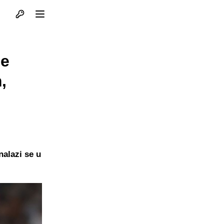
Otvori profil
Otvori meni
ne
,
nalazi se u