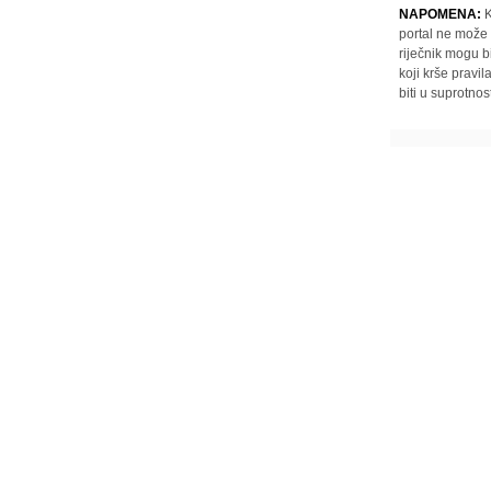
NAPOMENA:
K
portal ne može 
riječnik mogu b
koji krše pravi
biti u suprotnos