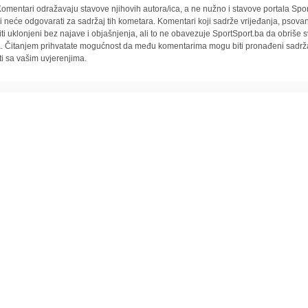
omentari odražavaju stavove njihovih autora/ica, a ne nužno i stavove portala Spor
i neće odgovarati za sadržaj tih kometara. Komentari koji sadrže vrijeđanja, psovan
iti uklonjeni bez najave i objašnjenja, ali to ne obavezuje SportSport.ba da obriše
la. Čitanjem prihvatate mogućnost da među komentarima mogu biti pronađeni sadrža
ti sa vašim uvjerenjima.