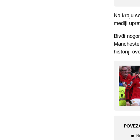
Na kraju s
mediji upra
Bivđi nogo
Manchester 
historiji o
POVEZ
Ne