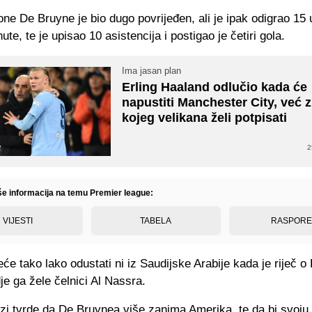
ne De Bruyne je bio dugo povrijeđen, ali je ipak odigrao 15
ute, te je upisao 10 asistencija i postigao je četiri gola.
Ima jasan plan
Erling Haaland odlučio kada će
napustiti Manchester City, već 
kojeg velikana želi potpisati
2
iše informacija na temu Premier league:
VIJESTI
TABELA
RASPOR
e tako lako odustati ni iz Saudijske Arabije kada je riječ o
e ga žele čelnici Al Nassra.
zi tvrde da De Bruynea više zanima Amerika, te da bi svoju 