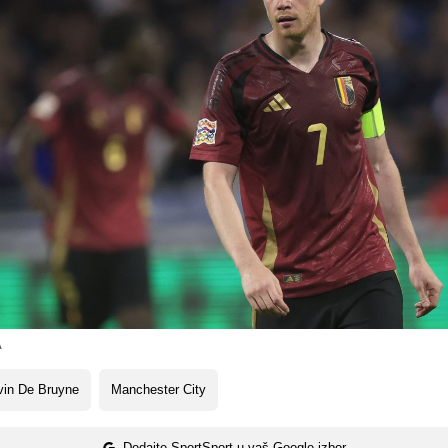
A
vin De Bruyne
Manchester City
Dodajte SportSport u vaš Google izbor