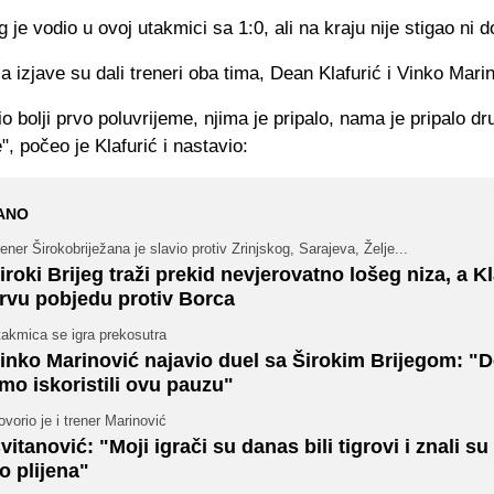
eg je vodio u ovoj utakmici sa 1:0, ali na kraju nije stigao ni 
izjave su dali treneri oba tima, Dean Klafurić i Vinko Marin
io bolji prvo poluvrijeme, njima je pripalo, nama je pripalo dr
", počeo je Klafurić i nastavio:
ANO
ener Širokobriježana je slavio protiv Zrinjskog, Sarajeva, Želje...
iroki Brijeg traži prekid nevjerovatno lošeg niza, a Kl
rvu pobjedu protiv Borca
takmica se igra prekosutra
inko Marinović najavio duel sa Širokim Brijegom: "
mo iskoristili ovu pauzu"
vorio je i trener Marinović
vitanović: "Moji igrači su danas bili tigrovi i znali su
o plijena"