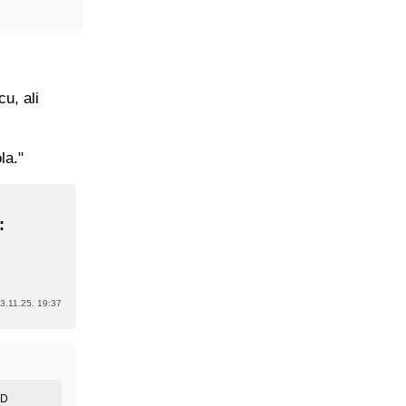
u, ali
la."
:
3.11.25. 19:37
ED