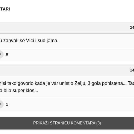
TARI
24
 zahvali se Vici i sudijama.
0
24
nisi tako govorio kada je var unistio Zelju, 3 gola ponistena... Ta
a bila super klos...
1
PRIKAŽI STRANICU KOMENTARA (3)