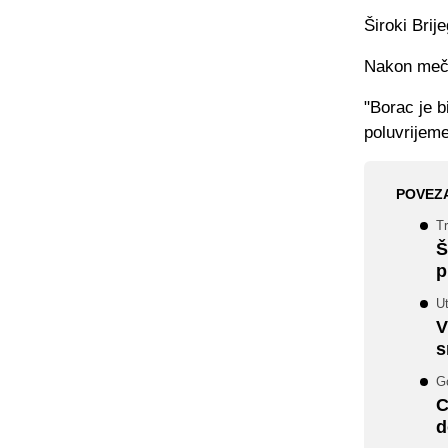
Široki Brij
Nakon meča 
"Borac je b
poluvrijeme
POVEZ
Tr
Š
p
U
V
s
Go
C
d