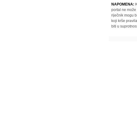
NAPOMENA:
K
portal ne može 
riječnik mogu b
koji krše pravi
biti u suprotnos