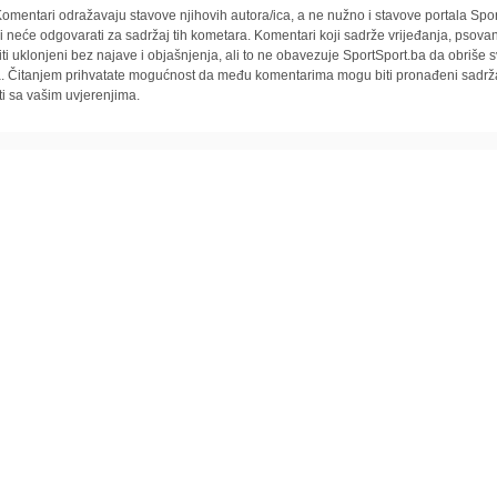
omentari odražavaju stavove njihovih autora/ica, a ne nužno i stavove portala Spor
i neće odgovarati za sadržaj tih kometara. Komentari koji sadrže vrijeđanja, psovan
iti uklonjeni bez najave i objašnjenja, ali to ne obavezuje SportSport.ba da obriše
la. Čitanjem prihvatate mogućnost da među komentarima mogu biti pronađeni sadrža
ti sa vašim uvjerenjima.