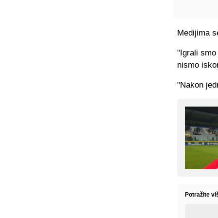
Medijima se
"Igrali smo
nismo iskor
"Nakon jed
Potražite v