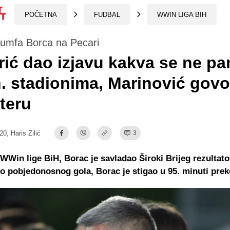
POČETNA
FUDBAL
WWIN LIGA BIH
jumfa Borca na Pecari
rić dao izjavu kakva se ne pa
. stadionima, Marinović govo
teru
:20,
Haris Zilić
3
 WWin lige BiH, Borac je savladao Široki Brijeg rezultat
do pobjedonosnog gola, Borac je stigao u 95. minuti prek