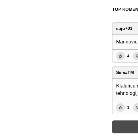
TOP KOMEN
saju701
Marinovicu
4
SemaTM
Klafuricu 
tehnologij
3