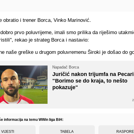
 obratio i trener Borca, Vinko Marinović.
 dobro prvo poluvrijeme, imali smo prilika da riješimo utakmic
istili", rekao je strateg Borca i nastavio:
ne naše greške u drugom poluvremenu Široki je došao do go
Napadač Borca
Juričić nakon trijumfa na Pecari
"Borimo se do kraja, to nešto
pokazuje"
2
iše informacija na temu WWin liga BiH:
VIJESTI
TABELA
RASPOR