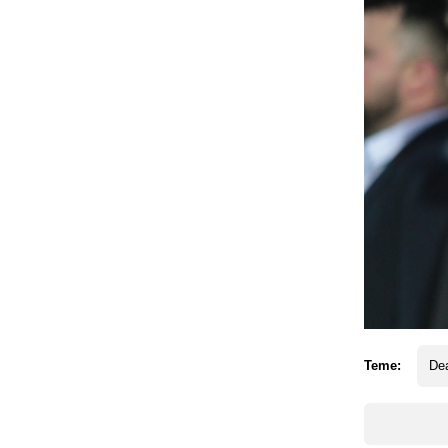
Teme:
Dea