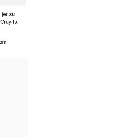
 jer su
 Cruyffa,
gom