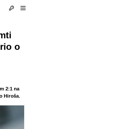
Otvori profil
Otvori meni
mti
rio o
om 2:1 na
o Hiroša.