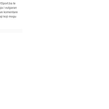
tSport.ba te
ja i vulgaran
 sve komentare
ji koji mogu