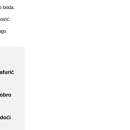
do boda.
ović.
ugo
afurić
Dobro
 doći