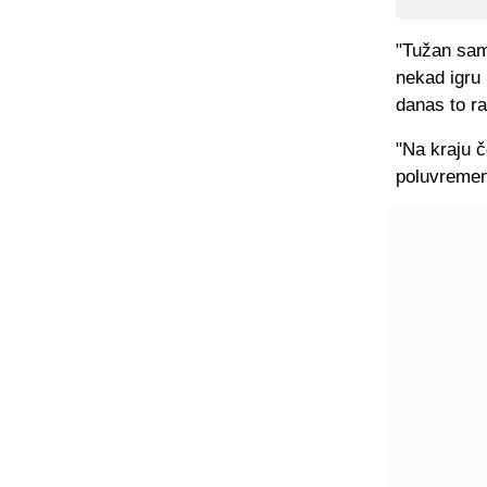
"Tužan sam 
nekad igru 
danas to ra
"Na kraju č
poluvremenu