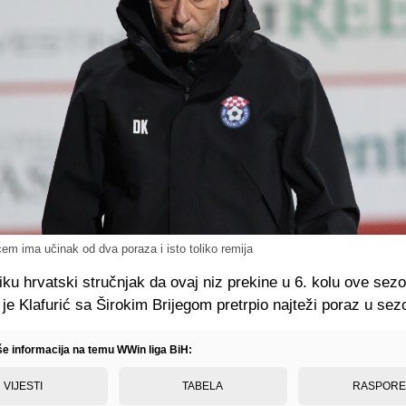
cem ima učinak od dva poraza i isto toliko remija
liku hrvatski stručnjak da ovaj niz prekine u 6. kolu ove sez
 je Klafurić sa Širokim Brijegom pretrpio najteži poraz u sezo
iše informacija na temu WWin liga BiH:
VIJESTI
TABELA
RASPOR