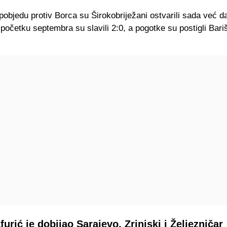
pobjedu protiv Borca su Širokobriježani ostvarili sada već 
početku septembra su slavili 2:0, a pogotke su postigli Bariš
urić je dobijao Sarajevo, Zrinjski i Željezničar