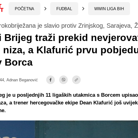
POČETNA
FUDBAL
WWIN LIGA BIH
rokobriježana je slavio protiv Zrinjskog, Sarajeva, Že
i Brijeg traži prekid nevjerov
 niza, a Klafurić prvu pobjed
v Borca
:44,
Adnan Beganović
jeg je u posljednjih 11 ligaških utakmica s Borcem upisao
aza, a trener hercegovačke ekipe Dean Klafurić još uvijek
ne.