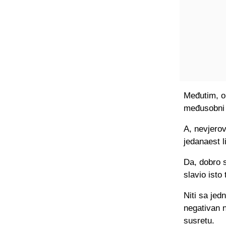
Međutim, on
međusobni d
A, nevjerov
jedanaest l
Da, dobro s
slavio isto
Niti sa jed
negativan n
susretu.