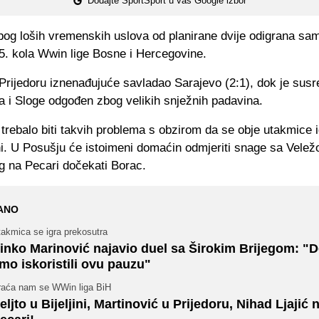
Dodajte SportSport u vaš Google izbor
bog loših vremenskih uslova od planirane dvije odigrana sa
5. kola Wwin lige Bosne i Hercegovine.
Prijedoru iznenađujuće savladao Sarajevo (2:1), dok je sus
a i Sloge odgođen zbog velikih snježnih padavina.
 trebalo biti takvih problema s obzirom da se obje utakmice i
i. U Posušju će istoimeni domaćin odmjeriti snage sa Velež
eg na Pecari dočekati Borac.
ANO
takmica se igra prekosutra
inko Marinović najavio duel sa Širokim Brijegom: "
mo iskoristili ovu pauzu"
raća nam se WWin liga BiH
eljto u Bijeljini, Martinović u Prijedoru, Nihad Ljajić 