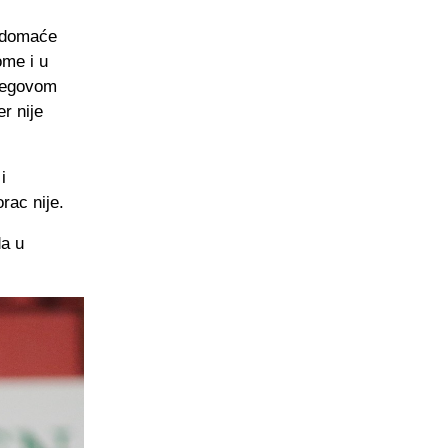
e domaće
ome i u
njegovom
r nije
i
rac nije.
da u