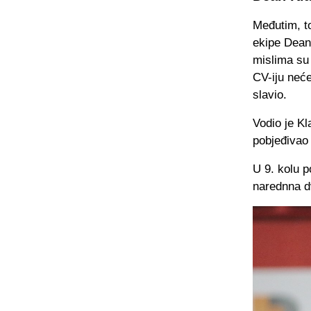
Međutim, to
ekipe Dean 
mislima su
CV-iju neće
slavio.
Vodio je K
pobjeđivao 
U 9. kolu p
narednna dv