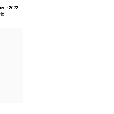
davne 2022.
ić i