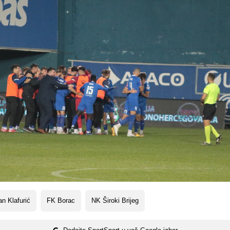
n Klafurić
FK Borac
NK Široki Brijeg