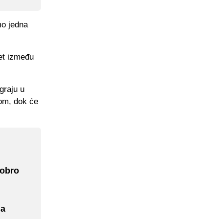
mo jedna
ret između
graju u
om, dok će
Dobro
na