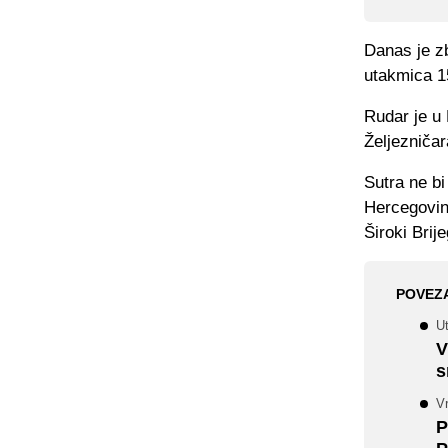
Danas je z
utakmica 1
Rudar je u 
Željezničar
Sutra ne bi
Hercegovin
Široki Brij
POVEZ
U
V
s
V
P