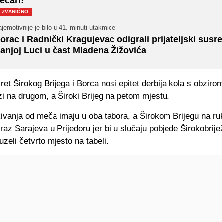
ecari!
ZVANIČNO
jemotivnije je bilo u 41. minuti utakmice
orac i Radnički Kragujevac odigrali prijateljski susre
anjoj Luci u čast Mladena Žižovića
et Širokog Brijega i Borca nosi epitet derbija kola s obziro
i na drugom, a Široki Brijeg na petom mjestu.
ivanja od meča imaju u oba tabora, a Širokom Brijegu na ruk
raz Sarajeva u Prijedoru jer bi u slučaju pobjede Širokobrije
zeli četvrto mjesto na tabeli.