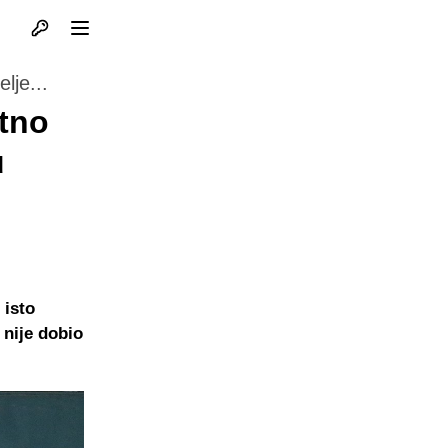
Otvori profil
Otvori meni
lje...
atno
u
 isto
 nije dobio