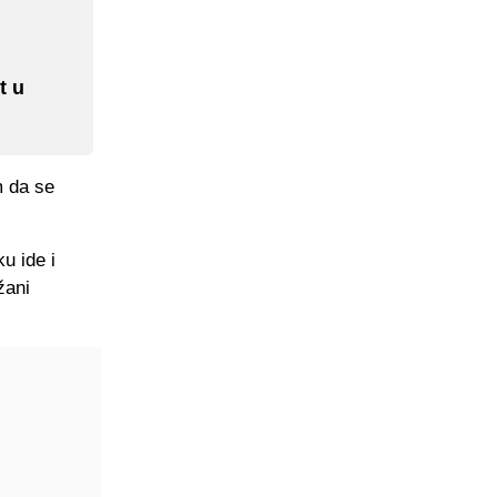
t u
m da se
u ide i
žani