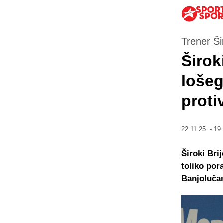
Trener Ši
Širok
lošeg
proti
22.11.25. - 19
Široki Bri
toliko por
Banjoluča