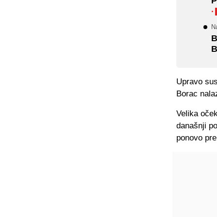
P
·
Na
B
B
Upravo susr
Borac nalaz
Velika oček
današnji po
ponovo preu