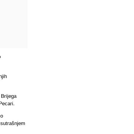
o
njih
 Brijega
Pecari.
ko
u sutrašnjem