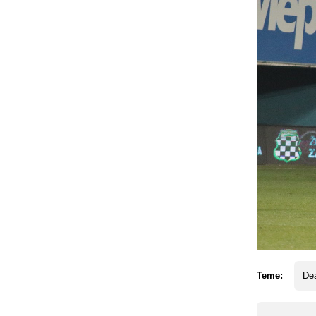
Teme:
Dea