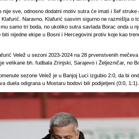
 nije sve, odnosno dodatni motiv sutra će imati i šef struk
Klafurić. Naravno, Klafurić sasvim sigurno ne razmišlja o t
 mu samo tri boda, no ukoliko sutra savlada Borac onda u 
 biti nijedne ekipe u Bosni i Hercegovini protiv koje kao trene
lafurić Velež u sezoni 2023-2024 na 28 prvenstvenih mečeva 
je velikane bh. fudbala Zrinjski, Sarajevo i Željezničar, no Bo
omenute sezone Velež je u Banjoj Luci izgubio 2:0, da bi on
a duela odigrana u Mostaru bodovi bili podijeljeni (0:0, 1:1).