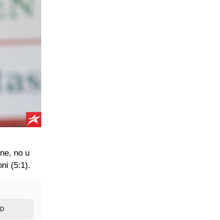
one, no u
ni (5:1).
ED