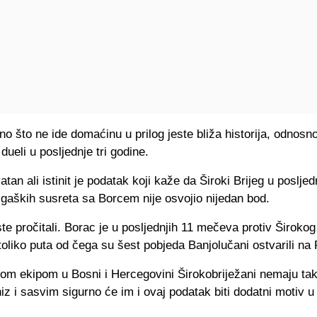
o što ne ide domaćinu u prilog jeste bliža historija, odnosn
ueli u posljednje tri godine.
atan ali istinit je podatak koji kaže da Široki Brijeg u posljed
igaških susreta sa Borcem nije osvojio nijedan bod.
te pročitali. Borac je u posljednjih 11 mečeva protiv Širokog
 toliko puta od čega su šest pobjeda Banjolučani ostvarili na 
nom ekipom u Bosni i Hercegovini Širokobriježani nemaju ta
iz i sasvim sigurno će im i ovaj podatak biti dodatni motiv 