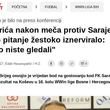
POČETNA
FUDBAL
WWIN LIGA BIH
 je bilo na press konferenciji
rića nakon meča protiv Saraj
 pitanje žestoko iznerviralo:
o niste gledali"
:17,
Edah Hasanspahić / H.Z.
4
Brijeg osvojio je vrijedan bod na gostovanju kod FK Sara
zultat na Koševu u 16. kolu WWin lige Bosne i Hercegov