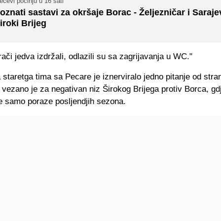
čevi počinju u 16 sati
oznati sastavi za okršaje Borac - Željezničar i Saraje
iroki Brijeg
rači jedva izdržali, odlazili su sa zagrijavanja u WC."
staretga tima sa Pecare je iznerviralo jedno pitanje od stra
 vezano je za negativan niz Širokog Brijega protiv Borca, gd
e samo poraze posljendjih sezona.