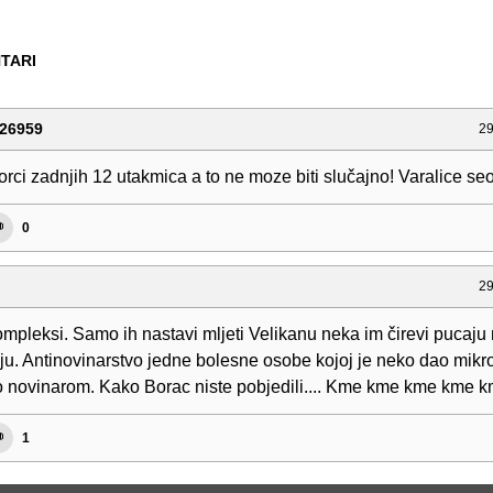
TARI
26959
29
orci zadnjih 12 utakmica a to ne moze biti slučajno! Varalice se
0
29
ompleksi. Samo ih nastavi mljeti Velikanu neka im čirevi pucaju
ju. Antinovinarstvo jedne bolesne osobe kojoj je neko dao mikro
 novinarom. Kako Borac niste pobjedili.... Kme kme kme kme 
1