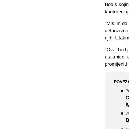
Bod s koji
konferencij
"Mislim da 
defanzivno,
njih. Utakm
"Ovaj bod j
utakmice, 
promijeniti
POVEZ
P
C
i
WW
B