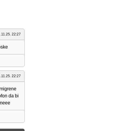
.11.25. 22:27
oske
.11.25. 22:27
 migrene
fon da bi
kmeee