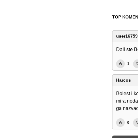
TOP KOMEN
user16759
Dali ste B
1
Harcos
Bolest i k
mira neda
ga nazvao
0