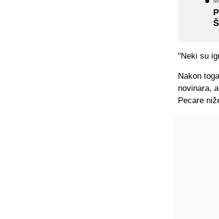
Me
P
Š
"Neki su ig
Nakon toga 
novinara, a
Pecare niž