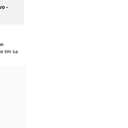
vo -
ne
je tim sa