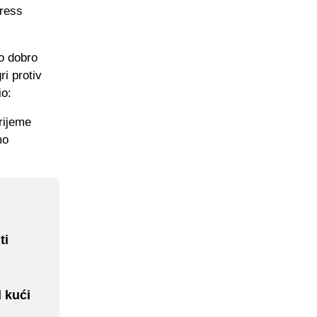
press
mo dobro
ri protiv
io:
vrijeme
mo
ti
 kući