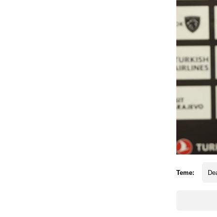
Teme:
Dea