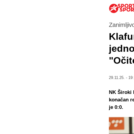
Zanimljivo
Klafu
jedno
"Očit
29.11.25. - 19
NK Široki 
konačan re
je 0:0.