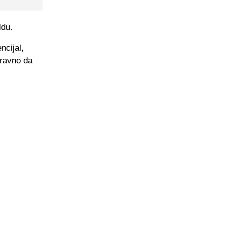
ldu.
ncijal,
aravno da