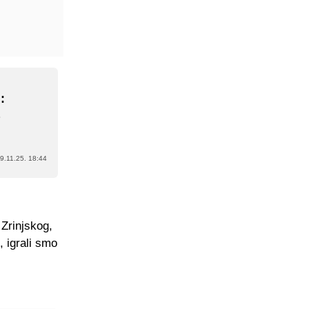
:
a
9.11.25. 18:44
 Zrinjskog,
, igrali smo