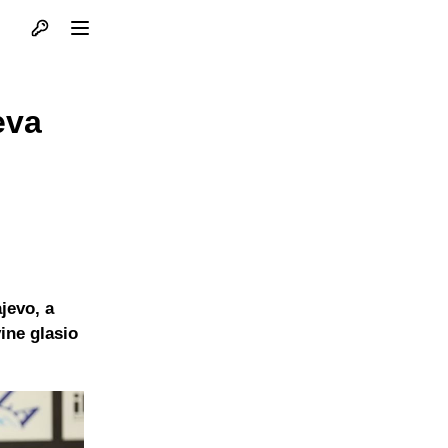
Otvori profil
Otvori meni
eva
jevo, a
ine glasio