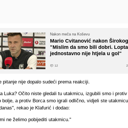
Nakon meča na Koševu
Mario Cvitanović nakon Širokog
"Mislim da smo bili dobri. Lopt
jednostavno nije htjela u gol"
12
2
e pitanje nije dopalo sudeći prema reakciji.
 Luka? Očito niste gledali tu utakmicu, izgubili smo i protiv
o bolje, a protiv Borca smo igrali odlično, vidjeli ste utakmicu
danas", rekao je Klafurić i dodao:
 mi ne želimo pobijediti utakmicu."