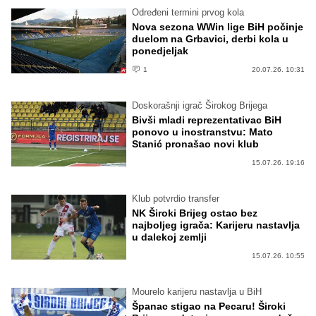
Određeni termini prvog kola
Nova sezona WWin lige BiH počinje
duelom na Grbavici, derbi kola u
ponedjeljak
1
20.07.26. 10:31
Doskorašnji igrač Širokog Brijega
Bivši mladi reprezentativac BiH
ponovo u inostranstvu: Mato
Stanić pronašao novi klub
15.07.26. 19:16
Klub potvrdio transfer
NK Široki Brijeg ostao bez
najboljeg igrača: Karijeru nastavlja
u dalekoj zemlji
15.07.26. 10:55
Mourelo karijeru nastavlja u BiH
Španac stigao na Pecaru! Široki