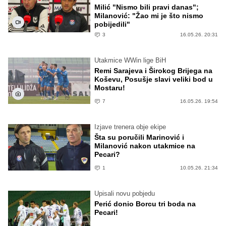
Milić "Nismo bili pravi danas";
Milanović: "Žao mi je što nismo
pobijedili"
3
16.05.26. 20:31
Utakmice WWin lige BiH
Remi Sarajeva i Širokog Brijega na
Koševu, Posušje slavi veliki bod u
Mostaru!
7
16.05.26. 19:54
Izjave trenera obje ekipe
Šta su poručili Marinović i
Milanović nakon utakmice na
Pecari?
1
10.05.26. 21:34
Upisali novu pobjedu
Perić donio Borcu tri boda na
Pecari!