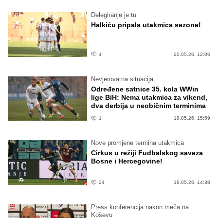
Delegiranje je tu
Halkiću pripala utakmica sezone!
4
20.05.26. 12:06
Nevjerovatna situacija
Određene satnice 35. kola WWin
lige BiH: Nema utakmica za vikend,
dva derbija u neobičnim terminima
1
18.05.26. 15:59
Nove promjene termina utakmica
Cirkus u režiji Fudbalskog saveza
Bosne i Hercegovine!
24
18.05.26. 14:38
Press konferencija nakon meča na
Koševu