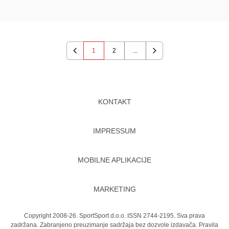
1
2
...
Previous
Next
KONTAKT
IMPRESSUM
MOBILNE APLIKACIJE
MARKETING
Copyright 2008-26. SportSport d.o.o. ISSN 2744-2195. Sva prava
zadržana. Zabranjeno preuzimanje sadržaja bez dozvole izdavača.
Pravila