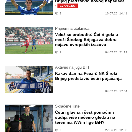
Brijeg predstavio novog napadača
·
ZVANIČNO
1
10.07.26. 14:41
Pripremna utakmica
Velež se probudio: Četiri gola u
mreži Širokog Brijega za dobru
najavu evropskih izazova
2
04.07.26. 21:19
Aktivno na jugu BiH
Kakav dan na Pecari: NK Široki
Brijeg predstavio četiri pojačanja
04.07.26. 17:04
Skraćene liste
Četiri glavna i šest pomoćnih
sudija više nećemo gledati na
terenima WWin lige BiH?
8
27.06.26. 12:50