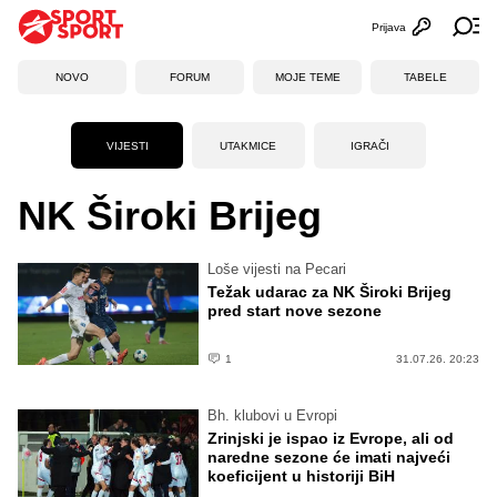
Prijava
Otvori profi
Ot
NOVO
FORUM
MOJE TEME
TABELE
VIJESTI
UTAKMICE
IGRAČI
NK Široki Brijeg
Loše vijesti na Pecari
Težak udarac za NK Široki Brijeg
pred start nove sezone
1
31.07.26. 20:23
Bh. klubovi u Evropi
Zrinjski je ispao iz Evrope, ali od
naredne sezone će imati najveći
koeficijent u historiji BiH