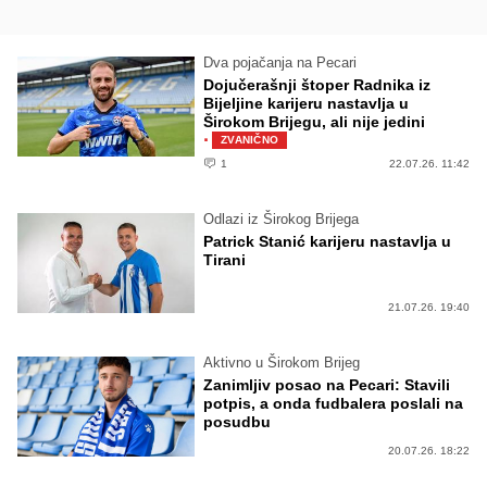
Dva pojačanja na Pecari
Dojučerašnji štoper Radnika iz
Bijeljine karijeru nastavlja u
Širokom Brijegu, ali nije jedini
·
ZVANIČNO
1
22.07.26. 11:42
Odlazi iz Širokog Brijega
Patrick Stanić karijeru nastavlja u
Tirani
21.07.26. 19:40
Aktivno u Širokom Brijeg
Zanimljiv posao na Pecari: Stavili
potpis, a onda fudbalera poslali na
posudbu
20.07.26. 18:22