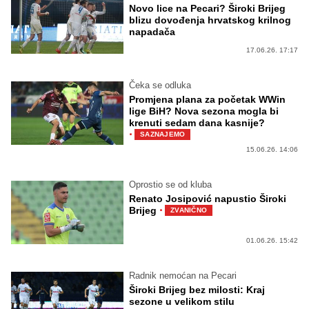
Novo lice na Pecari? Široki Brijeg
blizu dovođenja hrvatskog krilnog
napadača
17.06.26. 17:17
Čeka se odluka
Promjena plana za početak WWin
lige BiH? Nova sezona mogla bi
krenuti sedam dana kasnije?
·
SAZNAJEMO
15.06.26. 14:06
Oprostio se od kluba
Renato Josipović napustio Široki
·
Brijeg
ZVANIČNO
01.06.26. 15:42
Radnik nemoćan na Pecari
Široki Brijeg bez milosti: Kraj
sezone u velikom stilu