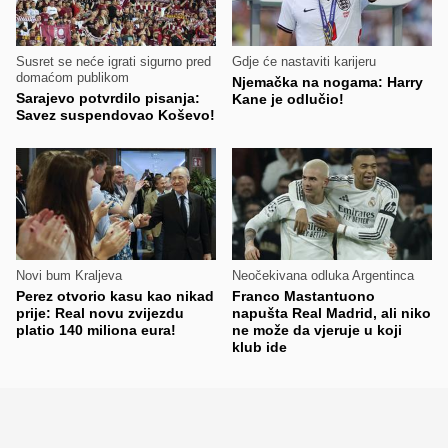
Susret se neće igrati sigurno pred
Gdje će nastaviti karijeru
domaćom publikom
Njemačka na nogama: Harry
Sarajevo potvrdilo pisanja:
Kane je odlučio!
Savez suspendovao Koševo!
Novi bum Kraljeva
Neočekivana odluka Argentinca
Perez otvorio kasu kao nikad
Franco Mastantuono
prije: Real novu zvijezdu
napušta Real Madrid, ali niko
platio 140 miliona eura!
ne može da vjeruje u koji
klub ide