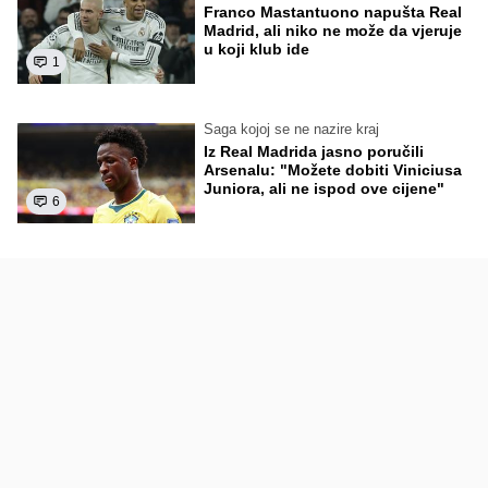
Franco Mastantuono napušta Real
Madrid, ali niko ne može da vjeruje
u koji klub ide
1
Saga kojoj se ne nazire kraj
Iz Real Madrida jasno poručili
Arsenalu: "Možete dobiti Viniciusa
Juniora, ali ne ispod ove cijene"
6