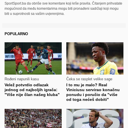
SportSport.ba da obriše sve komentare koji krše pravila. Čitanjem prihvatate
mogućnost da među komentarima mogu biti pronađeni sadržaji koji mogu
biti u suprotnosti sa vašim uvjerenjima.
POPULARNO
Rođeni napunili kasu
Čeka se rasplet velike sage
Velež potvrdio odlazak
I to mu je malo? Real
jednog od najboljih igrača:
Viniciusu servirao konačnu
"Više nije član našeg kluba"
ponudu i poručio da "više
od toga nećeš dobiti"