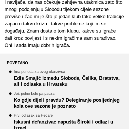
i navijače, da nas očekuje zahtjevna utakmica zato što
mnogi podcjenjuju Slobodu tijekom cijele sezone
previše i žao mi je što je jedan klub tako velike tradicije
zapao u takvu krizu i takve probleme koji im se
događaju. Znam dosta o tom klubu, kakve su igrače
dali kroz povijest i s nekim igračima sam surađivao.
Oni i sada imaju dobrih igrača.
POVEZANO
Ima ponuda za ovog ofanzivca
Edis Smajić između Slobode, Čelika, Bratstva,
ali i odlaska u Hrvatsku
Još jedno kolo pa pauza
Ko gdje dijeli pravdu? Delegiranje posljednjeg
kola ove sezone je poznato
Prvi odlazak sa Pecare
Iskusni defanzivac napušta Široki i odlazi u
Izrael