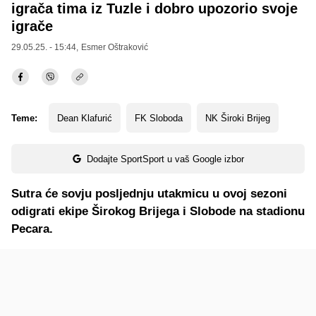
igrača tima iz Tuzle i dobro upozorio svoje
igrače
29.05.25. - 15:44,
Esmer Oštraković
Teme:
Dean Klafurić
FK Sloboda
NK Široki Brijeg
Dodajte SportSport u vaš Google izbor
Sutra će sovju posljednju utakmicu u ovoj sezoni
odigrati ekipe Širokog Brijega i Slobode na stadionu
Pecara.