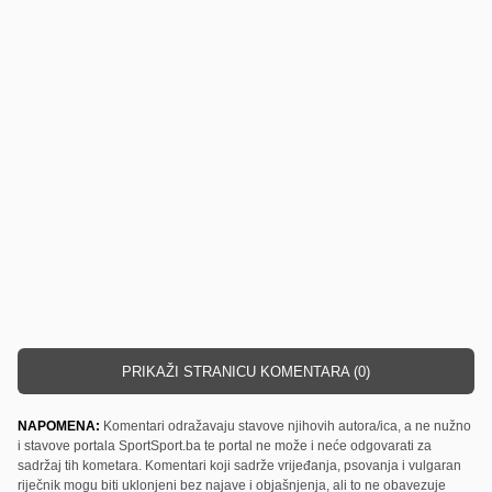
PRIKAŽI STRANICU KOMENTARA (0)
NAPOMENA:
Komentari odražavaju stavove njihovih autora/ica, a ne nužno
i stavove portala SportSport.ba te portal ne može i neće odgovarati za
sadržaj tih kometara. Komentari koji sadrže vrijeđanja, psovanja i vulgaran
riječnik mogu biti uklonjeni bez najave i objašnjenja, ali to ne obavezuje