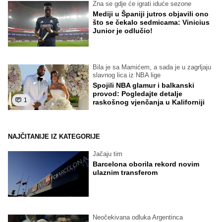
Zna se gdje će igrati iduće sezone
Mediji u Španiji jutros objavili ono
što se čekalo sedmicama: Vinicius
Junior je odlučio!
Bila je sa Mamićem, a sada je u zagrljaju
slavnog lica iz NBA lige
Spojili NBA glamur i balkanski
provod: Pogledajte detalje
1
raskošnog vjenčanja u Kaliforniji
NAJČITANIJE IZ KATEGORIJE
Jačaju tim
Barcelona oborila rekord novim
ulaznim transferom
Neočekivana odluka Argentinca