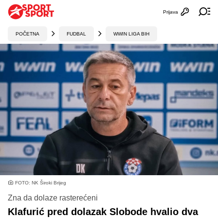
Prijava
Otvori profi
Ot
POČETNA
FUDBAL
WWIN LIGA BIH
FOTO: NK Široki Brijeg
Zna da dolaze rasterećeni
Klafurić pred dolazak Slobode hvalio dva