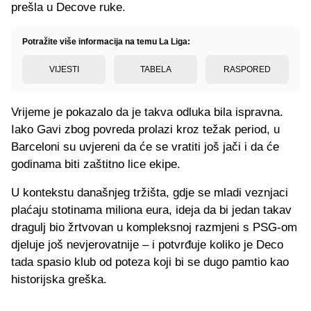
prešla u Decove ruke.
Potražite više informacija na temu La Liga:
VIJESTI
TABELA
RASPORED
Vrijeme je pokazalo da je takva odluka bila ispravna.
Iako Gavi zbog povreda prolazi kroz težak period, u
Barceloni su uvjereni da će se vratiti još jači i da će
godinama biti zaštitno lice ekipe.
U kontekstu današnjeg tržišta, gdje se mladi veznjaci
plaćaju stotinama miliona eura, ideja da bi jedan takav
dragulj bio žrtvovan u kompleksnoj razmjeni s PSG-om
djeluje još nevjerovatnije – i potvrđuje koliko je Deco
tada spasio klub od poteza koji bi se dugo pamtio kao
historijska greška.