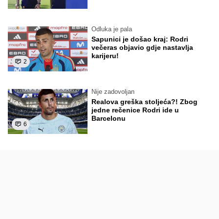
Odluka je pala
Sapunici je došao kraj: Rodri
večeras objavio gdje nastavlja
karijeru!
2
Nije zadovoljan
Realova greška stoljeća?! Zbog
jedne rečenice Rodri ide u
Barcelonu
6