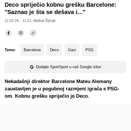
Deco spriječio kobnu grešku Barcelone:
"Saznao je šta se dešava i..."
21.02.26. - 11:31,
Midhat Šljivak
Teme:
Barcelona
Deco
Gavi
PSG
Dodajte SportSport u vaš Google izbor
Nekadašnji direktor Barcelone Mateu Alemany
zaustavljen je u pogubnoj razmjeni igrača s PSG-
om. Kobnu grešku spriječio je Deco.