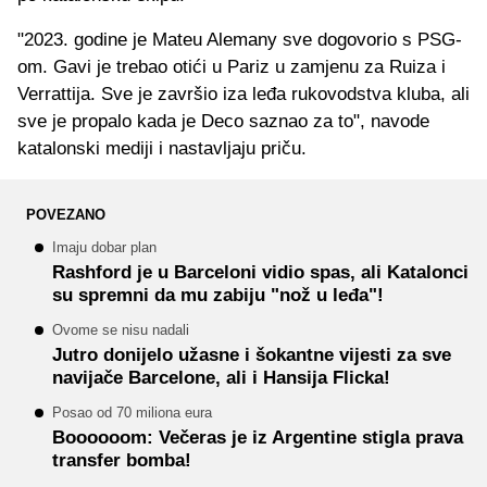
"2023. godine je Mateu Alemany sve dogovorio s PSG-
om. Gavi je trebao otići u Pariz u zamjenu za Ruiza i
Verrattija. Sve je završio iza leđa rukovodstva kluba, ali
sve je propalo kada je Deco saznao za to", navode
katalonski mediji i nastavljaju priču.
POVEZANO
Imaju dobar plan
Rashford je u Barceloni vidio spas, ali Katalonci
su spremni da mu zabiju "nož u leđa"!
Ovome se nisu nadali
Jutro donijelo užasne i šokantne vijesti za sve
navijače Barcelone, ali i Hansija Flicka!
Posao od 70 miliona eura
Boooooom: Večeras je iz Argentine stigla prava
transfer bomba!