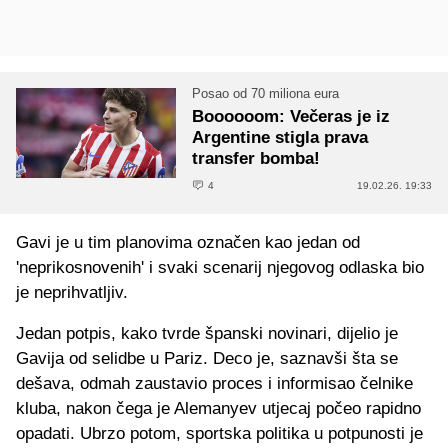
Posao od 70 miliona eura
Boooooom: Večeras je iz
Argentine stigla prava
transfer bomba!
4
19.02.26. 19:33
Gavi je u tim planovima označen kao jedan od
'neprikosnovenih' i svaki scenarij njegovog odlaska bio
je neprihvatljiv.
Jedan potpis, kako tvrde španski novinari, dijelio je
Gavija od selidbe u Pariz. Deco je, saznavši šta se
dešava, odmah zaustavio proces i informisao čelnike
kluba, nakon čega je Alemanyev utjecaj počeo rapidno
opadati. Ubrzo potom, sportska politika u potpunosti je