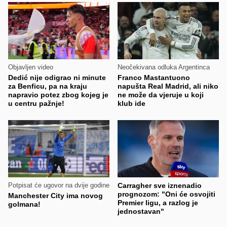
Objavljen video
Neočekivana odluka Argentinca
Dedić nije odigrao ni minute
Franco Mastantuono
za Benficu, pa na kraju
napušta Real Madrid, ali niko
napravio potez zbog kojeg je
ne može da vjeruje u koji
u centru pažnje!
klub ide
Potpisat će ugovor na dvije godine
Carragher sve iznenadio
prognozom: "Oni će osvojiti
Manchester City ima novog
Premier ligu, a razlog je
golmana!
jednostavan"