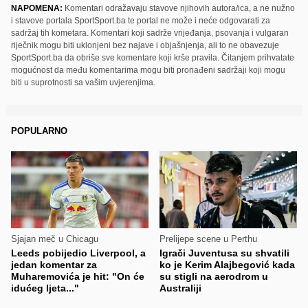
NAPOMENA:
Komentari odražavaju stavove njihovih autora/ica, a ne nužno
i stavove portala SportSport.ba te portal ne može i neće odgovarati za
sadržaj tih kometara. Komentari koji sadrže vrijeđanja, psovanja i vulgaran
riječnik mogu biti uklonjeni bez najave i objašnjenja, ali to ne obavezuje
SportSport.ba da obriše sve komentare koji krše pravila. Čitanjem prihvatate
mogućnost da među komentarima mogu biti pronađeni sadržaji koji mogu
biti u suprotnosti sa vašim uvjerenjima.
POPULARNO
Sjajan meč u Chicagu
Prelijepe scene u Perthu
Leeds pobijedio Liverpool, a
Igrači Juventusa su shvatili
jedan komentar za
ko je Kerim Alajbegović kada
Muharemovića je hit: "On će
su stigli na aerodrom u
idućeg ljeta..."
Australiji