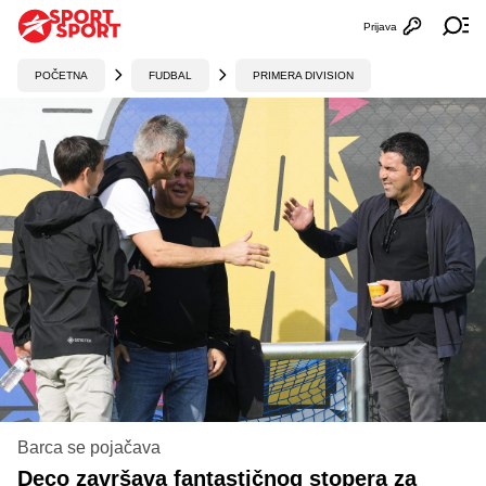
Prijava
Otvori profi
Ot
POČETNA
FUDBAL
PRIMERA DIVISION
Barca se pojačava
Deco završava fantastičnog stopera za