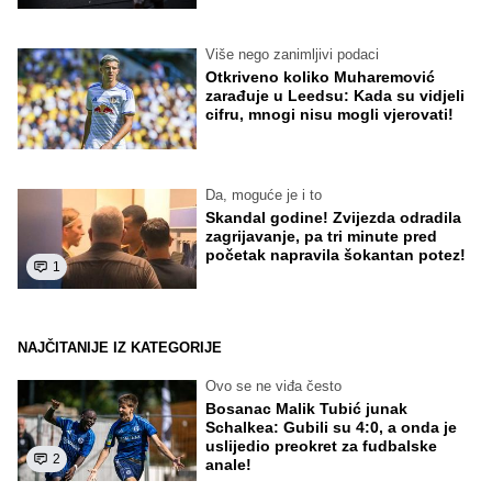
Više nego zanimljivi podaci
Otkriveno koliko Muharemović
zarađuje u Leedsu: Kada su vidjeli
cifru, mnogi nisu mogli vjerovati!
Da, moguće je i to
Skandal godine! Zvijezda odradila
zagrijavanje, pa tri minute pred
početak napravila šokantan potez!
1
NAJČITANIJE IZ KATEGORIJE
Ovo se ne viđa često
Bosanac Malik Tubić junak
Schalkea: Gubili su 4:0, a onda je
uslijedio preokret za fudbalske
2
anale!