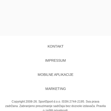
KONTAKT
IMPRESSUM
MOBILNE APLIKACIJE
MARKETING
Copyright 2008-26. SportSport d.o.o. ISSN 2744-2195. Sva prava
zadržana. Zabranjeno preuzimanje sadržaja bez dozvole izdavača.
Pravila
o zaštiti privatnosti.