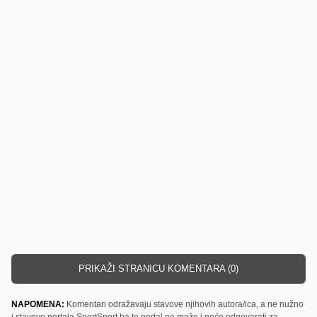
PRIKAŽI STRANICU KOMENTARA (0)
NAPOMENA:
Komentari odražavaju stavove njihovih autora/ica, a ne nužno
i stavove portala SportSport.ba te portal ne može i neće odgovarati za