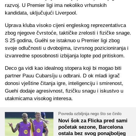
razvoj. U Premier ligi ima nekoliko vrhunskih
kandidata, uključujući Liverpool.
Uprava kluba visoko cijeni engleskog reprezentativca
zbog njegove čvrstoće, taktičke zrelosti i fizičke snage.
S 25 godina, Guéhi se istaknuo u Premier ligi zbog
svoje odlučnosti u dvobojima, izvrsnog pozicioniranja i
izvanredne sposobnosti izbijanja lopte pod pritiskom.
Deco ga vidi kao idealnog stopera koji bi mogao biti
partner Pauu Cubarsíju u odbrani. D ok mladi igrač
donosi vještine čitanja igre, inteligenciju i smirenost,
Guehi dodaje agresivnost, fizičku snagu i iskustvo u
utakmicama visokog interesa.
Povreda ozbiljnija nego što se činilo
Novi šok za Flicka pred sami
početak sezone, Barcelona
ostala bez svog ponajboljeg