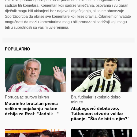
sadržaj tih kometara. Komentari koji sadrže vrijeđanja, psovanja i vulgaran
riječnik mogu biti uklonjeni bez najave i objašnjenja, ali to ne obavezuje
SportSport.ba da obriše sve komentare koji krše pravila. Čitanjem prihvatate
mogućnost da među komentarima mogu biti pronađeni sadržaji koji mogu
biti u suprotnosti sa vašim uvjerenjima.
POPULARNO
Portugalac surovo iskren
Bh. fudbaler iskoristio dobro
minute
Mourinho brutalan prema
Alajbegović debitovao,
velikom pojačanju nakon
Tuttosport otvorio veliko
debija za Real: "Jadnik..."
pitanje: "Šta će biti s njim?"