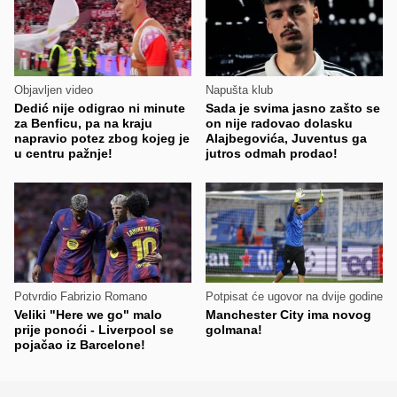
Objavljen video
Napušta klub
Dedić nije odigrao ni minute
Sada je svima jasno zašto se
za Benficu, pa na kraju
on nije radovao dolasku
napravio potez zbog kojeg je
Alajbegovića, Juventus ga
u centru pažnje!
jutros odmah prodao!
Potvrdio Fabrizio Romano
Potpisat će ugovor na dvije godine
Veliki "Here we go" malo
Manchester City ima novog
prije ponoći - Liverpool se
golmana!
pojačao iz Barcelone!