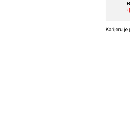
B
·
Karijeru je