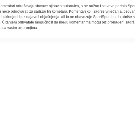
omentari odražavaju stavove njihovih autora/ica, a ne nužno i stavove portala Spor
i neće odgovarati za sadržaj tih kometara. Komentari koji sadrže vrijeđanja, psovan
iti uklonjeni bez najave i objašnjenja, ali to ne obavezuje SportSport.ba da obriše
la. Čitanjem prihvatate mogućnost da među komentarima mogu biti pronađeni sadrža
ti sa vašim uvjerenjima.