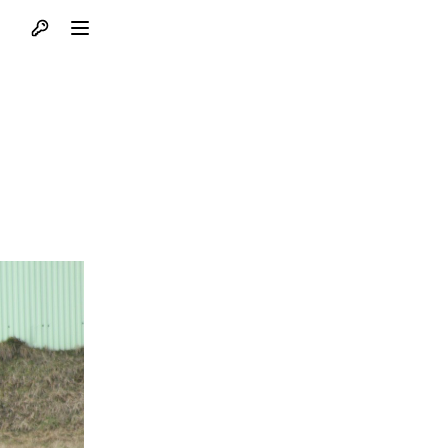
Otvori profil
Otvori meni