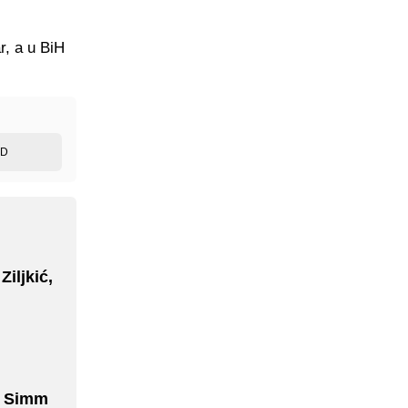
r, a u BiH
ED
iljkić,
do Simm