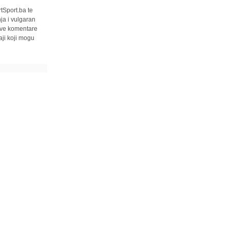
tSport.ba te
ja i vulgaran
 sve komentare
ji koji mogu