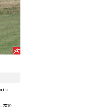
m i u
ta 2019.