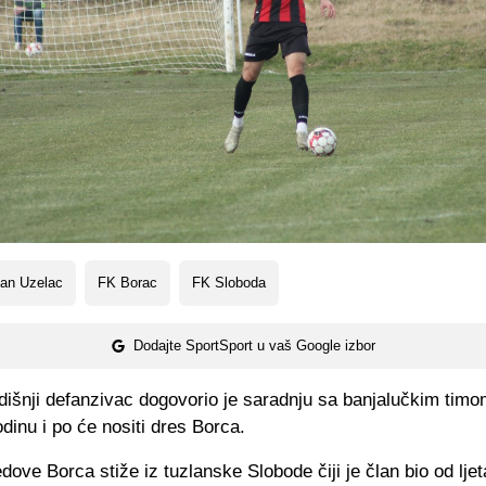
jan Uzelac
FK Borac
FK Sloboda
Dodajte SportSport u vaš Google izbor
išnji defanzivac dogovorio je saradnju sa banjalučkim timo
dinu i po će nositi dres Borca.
dove Borca stiže iz tuzlanske Slobode čiji je član bio od lje