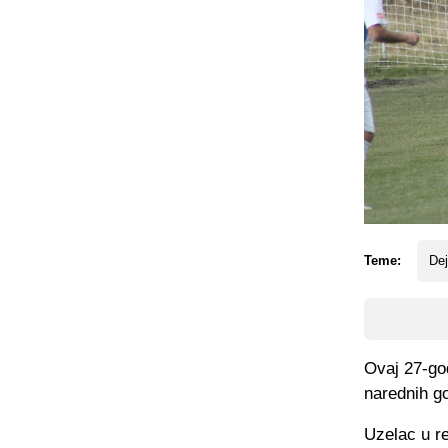
Teme:
De
Ovaj 27-god
narednih go
Uzelac u re