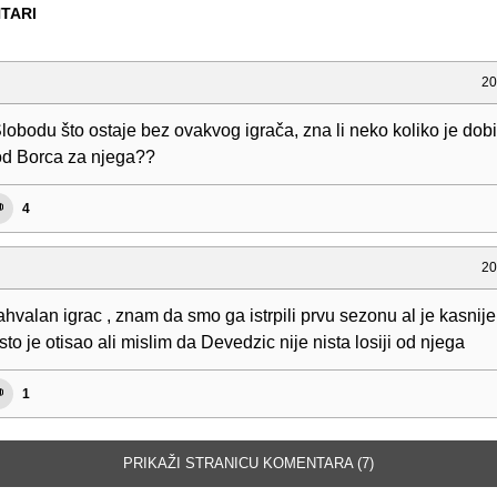
TARI
20
lobodu što ostaje bez ovakvog igrača, zna li neko koliko je dobi
d Borca za njega??
4
20
hvalan igrac , znam da smo ga istrpili prvu sezonu al je kasnije
sto je otisao ali mislim da Devedzic nije nista losiji od njega
1
PRIKAŽI STRANICU KOMENTARA (7)