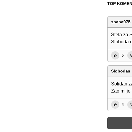
TOP KOMEN
spaha075
Šteta za S
Sloboda o
5
Slobodas
Solidan za
Zao mi je 
4