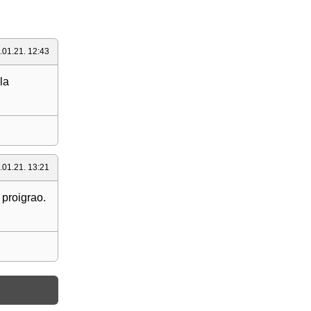
.01.21. 12:43
la
.01.21. 13:21
 proigrao.