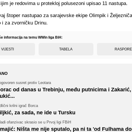
čijim je redovima u protekloj polusezoni upisao 11 nastupa.
vaj štoper nastupao za sarajevske ekipe Olimpik i Željezniča
 i za zvorničku Drinu.
iše informacija na temu WWin liga BiH:
VIJESTI
TABELA
RASPOR
ANO
govoren susret protiv Leotara
orac od danas u Trebinju, među putnicima i Zakarić, Z
ukić...
lični krilni igrač Borca
iljkić, za sada, ne ide u Tursku
adi ofanzivac skrasio se u Prvoj ligi FBiH
majić: Ništa me nije sputalo, pa ni ta 'od Fulhama 