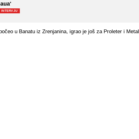
aua'
INTERVJU
 počeo u Banatu iz Zrenjanina, igrao je još za Proleter i Meta