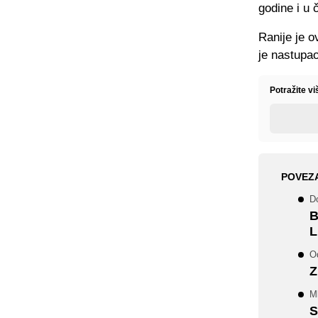
godine i u 
Ranije je o
je nastupao
Potražite v
POVEZ
Do
B
L
Od
Z
Ml
S