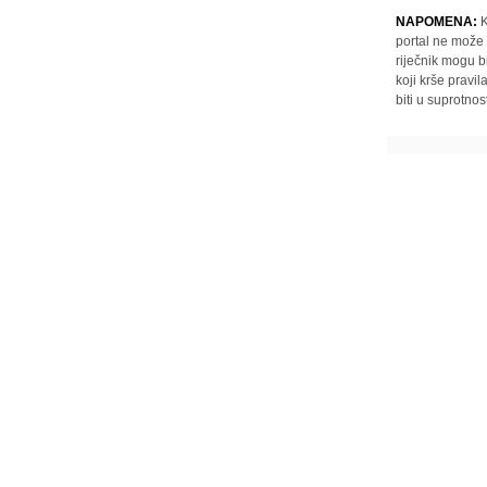
NAPOMENA:
K
portal ne može 
riječnik mogu b
koji krše pravi
biti u suprotnos