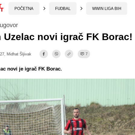
POČETNA
FUDBAL
WWIN LIGA BIH
 ugovor
 Uzelac novi igrač FK Borac!
:27,
Midhat Šljivak
7
ac novi je igrač FK Borac.