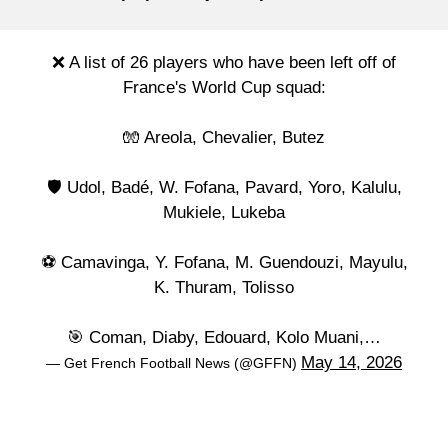
❌ A list of 26 players who have been left off of
France's World Cup squad:
🧤 Areola, Chevalier, Butez
🛡️ Udol, Badé, W. Fofana, Pavard, Yoro, Kalulu,
Mukiele, Lukeba
⚽️ Camavinga, Y. Fofana, M. Guendouzi, Mayulu,
K. Thuram, Tolisso
🎯 Coman, Diaby, Edouard, Kolo Muani,…
May 14, 2026
— Get French Football News (@GFFN)