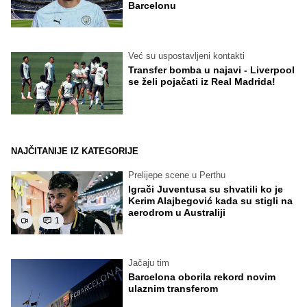
Barcelonu
Već su uspostavljeni kontakti
Transfer bomba u najavi - Liverpool
se želi pojačati iz Real Madrida!
NAJČITANIJE IZ KATEGORIJE
Prelijepe scene u Perthu
Igrači Juventusa su shvatili ko je
Kerim Alajbegović kada su stigli na
aerodrom u Australiji
1
Jačaju tim
Barcelona oborila rekord novim
ulaznim transferom