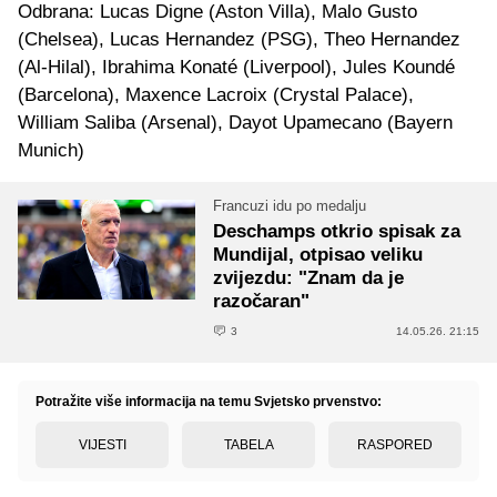
Odbrana: Lucas Digne (Aston Villa), Malo Gusto
(Chelsea), Lucas Hernandez (PSG), Theo Hernandez
(Al-Hilal), Ibrahima Konaté (Liverpool), Jules Koundé
(Barcelona), Maxence Lacroix (Crystal Palace),
William Saliba (Arsenal), Dayot Upamecano (Bayern
Munich)
Francuzi idu po medalju
Deschamps otkrio spisak za
Mundijal, otpisao veliku
zvijezdu: "Znam da je
razočaran"
3
14.05.26. 21:15
Potražite više informacija na temu Svjetsko prvenstvo:
VIJESTI
TABELA
RASPORED