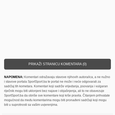
PRIKAŽI STRANICU KOMENTARA (0)
NAPOMENA:
Komentari odražavaju stavove njihovih autora/ica, a ne nužno
i stavove portala SportSport.ba te portal ne može i neće odgovarati za
sadržaj tih kometara. Komentari koji sadrže vrijeđanja, psovanja i vulgaran
riječnik mogu biti uklonjeni bez najave i objašnjenja, ali to ne obavezuje
SportSport.ba da obriše sve komentare koji krše pravila. Čitanjem prihvatate
mogućnost da među komentarima mogu biti pronađeni sadržaji koji mogu
biti u suprotnosti sa vašim uvjerenjima.