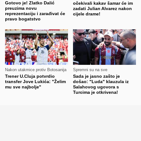
Gotovo je! Zlatko Dalić
očekivali kakav šamar će im
preuzima novu
zadati Julian Alvarez nakon
reprezentaciju i zarađivat će
cijele drame!
pravo bogatstvo
Nakon utakmice protiv Botosanija
Spremni su na sve
Trener U.Cluja potvrdio
Sada je jasno zašto je
transfer Jove Lukića: "Želim
došao: "Luda" klauzula iz
mu sve najbolje"
Salahovog ugovora s
Turcima je otkrivena!