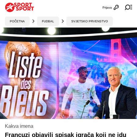
Prijava
Otvori profi
Ot
POČETNA
FUDBAL
SVJETSKO PRVENSTVO
Kakva imena
Francuzi objavili spisak igrača koji ne idu