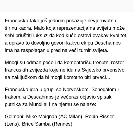
Francuska tako još jednom pokazuje nevjerovatnu
širinu kadra. Malo koja reprezentacija na svijetu može
sebi priuštiti luksuz da kod kuće ostavi ovakav kvalitet,
a upravo to dovoljno govori kakvu ekipu Deschamps
ima na raspolaganju pred najveći turnir svijeta.
Mnogi su odmah počeli da komentarišu trenutni roster
francuskih zvijezda koje ne idu na Svjetsko prvenstvo,
sa zaključkom da bi mogli komotno biti prvaci...
Francuska igra u grupi sa Norveškom, Senegalom i
Irakom, a Descahmps je večeras objavio spisak
putnika za Mundijal i na njemu se nalaze:
Golmani: Mike Maignan (AC Milan), Robin Risser
(Lens), Brice Samba (Rennes)