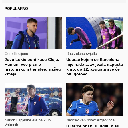
POPULARNO
Odredili cijenu
Dao zeleno svjetlo
Jovo Lukić puni kasu Cluja,
Udarac kojem se Barcelona
Rumuni već pišu o
nije nadala, zvijezda napušta
historijskom transferu našeg
klub, do 12. avgusta sve će
Zmaja
biti gotovo
Nakon uspješne ere na klupi
Neočekivan potez Argentinca
Vatrenih
U Barceloni ni u ludilu nisu