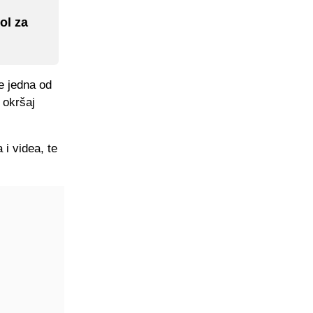
ol za
e jedna od
a okršaj
 i videa, te