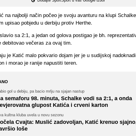
Dodajte SportSport u vaš Google izbor
ć na najbolji način počeo je svoju avanturu na klupi Schalk
im upisao pobjedu u derbiju protiv Herthe.
slavio sa 2:1, a jedan od golova postigao je bh. reprezentat
je debitovao večeras za ovaj tim.
aju je Katić malo pokvario dojam jer je u sudijskoj nadoknadi
on i morao je ranije napustiti teren.
ANO
bio gol u debiju, pa bacio mrlju na sjajan nastup
a semaforu 98. minuta, Schalke vodi sa 2:1, a onda
evjerovatna glupost Katića i crveni karton
va kultna kluba uvela u novu sezonu
očela Cvajta: Muslić zadovoljan, Katić krenuo sjajno
avršio loše