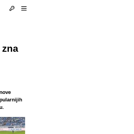
Otvori profil
Otvori meni
, zna
 nove
pularnijih
u.