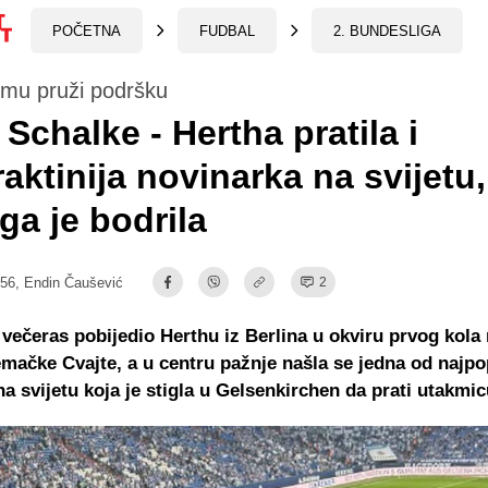
POČETNA
FUDBAL
2. BUNDESLIGA
 mu pruži podršku
 Schalke - Hertha pratila i
raktinija novinarka na svijetu
ga je bodrila
:56,
Endin Čaušević
2
 večeras pobijedio Herthu iz Berlina u okviru prvog kola
mačke Cvajte, a u centru pažnje našla se jedna od najpo
na svijetu koja je stigla u Gelsenkirchen da prati utakmic