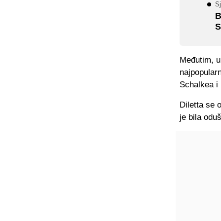
Sj
B
S
Međutim, u
najpopularni
Schalkea i
Diletta se 
je bila od