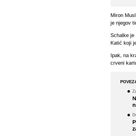
Miron Musli
je njegov t
Schalke je 
Katić koji 
Ipak, na kr
crveni kart
POVEZ
Za
N
n
D
P
z