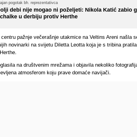
ajan pogotak bh. reprezentativca
olji debi nije mogao ni poželjeti: Nikola Katić zabio g
chalke u derbiju protiv Herthe
 centru pažnje večerašnje utakmice na Veltins Areni našla s
jih novinarki na svijetu Diletta Leotta koja je s tribina pratil
 Herthe.
oglasila na društvenim mrežama i objavila nekoliko fotografija
uševljena atmosferom koju prave domaće navijači.