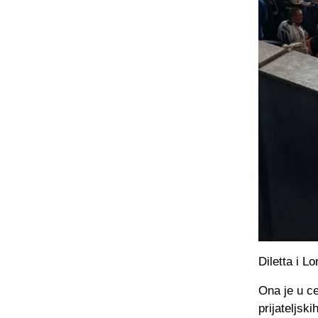
Diletta i L
Ona je u ce
prijateljsk