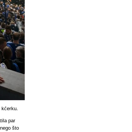
i kćerku.
tila par
u nego što