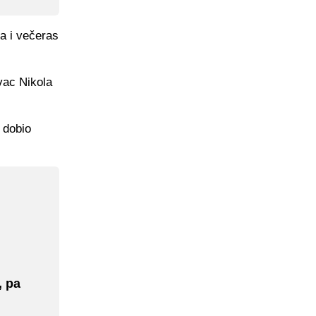
ea i večeras
ivac Nikola
 dobio
, pa