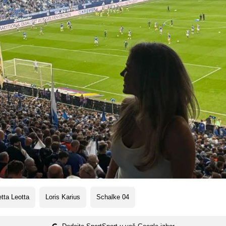
etta Leotta
Loris Karius
Schalke 04