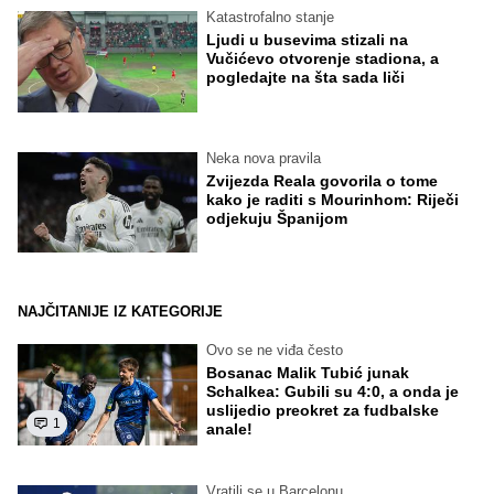
Katastrofalno stanje
Ljudi u busevima stizali na
Vučićevo otvorenje stadiona, a
pogledajte na šta sada liči
Neka nova pravila
Zvijezda Reala govorila o tome
kako je raditi s Mourinhom: Riječi
odjekuju Španijom
NAJČITANIJE IZ KATEGORIJE
Ovo se ne viđa često
Bosanac Malik Tubić junak
Schalkea: Gubili su 4:0, a onda je
uslijedio preokret za fudbalske
1
anale!
Vratili se u Barcelonu