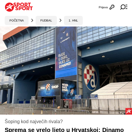
Prijava
Otvori profi
Ot
POČETNA
FUDBAL
1. HNL
Šoping kod najvećih rivala?
Sprema se vrelo ljeto u Hrvatskoj: Dinamo