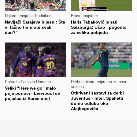
Nakon remija sa Radnikom
Bravo majstore
Navijači Sarajeva bijesni: Šta
Haris Tabaković junak
vi tačno trenirate svaki
Salzburga: Ušao i pogodio
dan?"
za veliku pobjedu
Potvrdio Fabrizio Romano
Derbi u okviru priprema za novu
sezonu
Veliki "Here we go" malo
Otkriveni sastavi za derbi
prije ponoći - Liverpool se
Juventus - Inter, Spalletti
pojačao iz Barcelone!
donio odluku oko
Alajbegovića