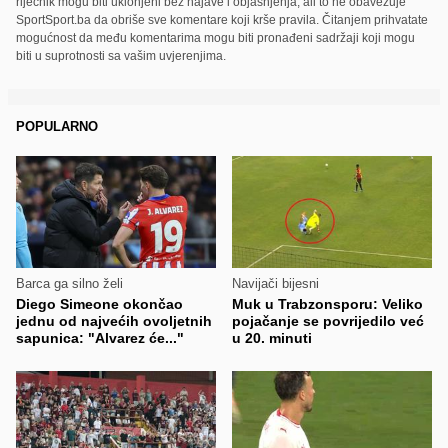
riječnik mogu biti uklonjeni bez najave i objašnjenja, ali to ne obavezuje
SportSport.ba da obriše sve komentare koji krše pravila. Čitanjem prihvatate
mogućnost da među komentarima mogu biti pronađeni sadržaji koji mogu
biti u suprotnosti sa vašim uvjerenjima.
POPULARNO
Barca ga silno želi
Navijači bijesni
Diego Simeone okončao
Muk u Trabzonsporu: Veliko
jednu od najvećih ovoljetnih
pojačanje se povrijedilo već
sapunica: "Alvarez će..."
u 20. minuti