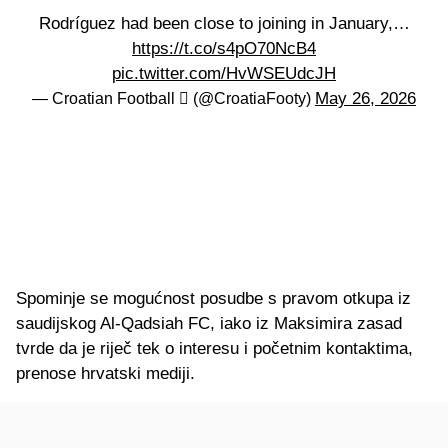
Rodríguez had been close to joining in January,…
https://t.co/s4pO70NcB4
pic.twitter.com/HvWSEUdcJH
May 26, 2026
— Croatian Football  (@CroatiaFooty)
Spominje se mogućnost posudbe s pravom otkupa iz
saudijskog Al-Qadsiah FC, iako iz Maksimira zasad
tvrde da je riječ tek o interesu i početnim kontaktima,
prenose hrvatski mediji.