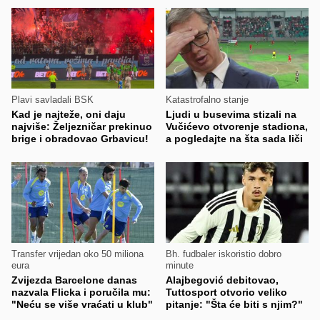
Plavi savladali BSK
Katastrofalno stanje
Kad je najteže, oni daju
Ljudi u busevima stizali na
najviše: Željezničar prekinuo
Vučićevo otvorenje stadiona,
brige i obradovao Grbavicu!
a pogledajte na šta sada liči
Transfer vrijedan oko 50 miliona
Bh. fudbaler iskoristio dobro
eura
minute
Zvijezda Barcelone danas
Alajbegović debitovao,
nazvala Flicka i poručila mu:
Tuttosport otvorio veliko
"Neću se više vraćati u klub"
pitanje: "Šta će biti s njim?"