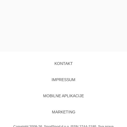
KONTAKT
IMPRESSUM
MOBILNE APLIKACIJE
MARKETING
Copyright 2008-26. SportSport d.o.o. ISSN 2744-2195. Sva prava