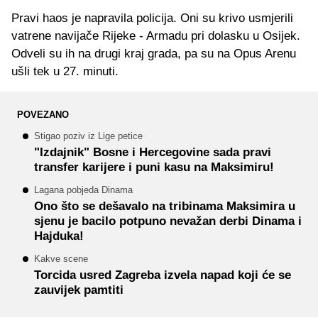
Pravi haos je napravila policija. Oni su krivo usmjerili
vatrene navijače Rijeke - Armadu pri dolasku u Osijek.
Odveli su ih na drugi kraj grada, pa su na Opus Arenu
ušli tek u 27. minuti.
POVEZANO
Stigao poziv iz Lige petice
"Izdajnik" Bosne i Hercegovine sada pravi
transfer karijere i puni kasu na Maksimiru!
Lagana pobjeda Dinama
Ono što se dešavalo na tribinama Maksimira u
sjenu je bacilo potpuno nevažan derbi Dinama i
Hajduka!
Kakve scene
Torcida usred Zagreba izvela napad koji će se
zauvijek pamtiti