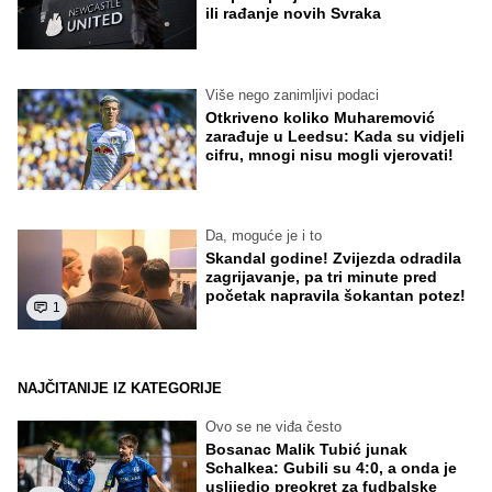
ili rađanje novih Svraka
Više nego zanimljivi podaci
Otkriveno koliko Muharemović
zarađuje u Leedsu: Kada su vidjeli
cifru, mnogi nisu mogli vjerovati!
Da, moguće je i to
Skandal godine! Zvijezda odradila
zagrijavanje, pa tri minute pred
početak napravila šokantan potez!
1
NAJČITANIJE IZ KATEGORIJE
Ovo se ne viđa često
Bosanac Malik Tubić junak
Schalkea: Gubili su 4:0, a onda je
uslijedio preokret za fudbalske