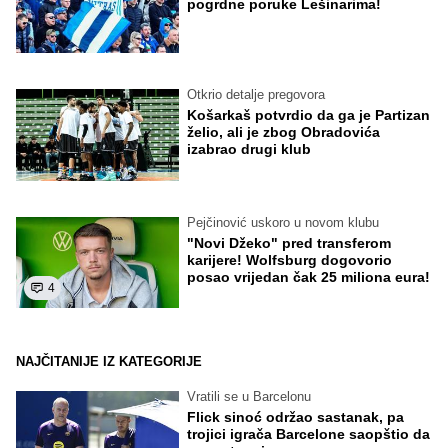
pogrdne poruke Lešinarima!
Otkrio detalje pregovora
Košarkaš potvrdio da ga je Partizan
želio, ali je zbog Obradovića
izabrao drugi klub
Pejčinović uskoro u novom klubu
"Novi Džeko" pred transferom
karijere! Wolfsburg dogovorio
posao vrijedan čak 25 miliona eura!
4
NAJČITANIJE IZ KATEGORIJE
Vratili se u Barcelonu
Flick sinoć održao sastanak, pa
trojici igrača Barcelone saopštio da