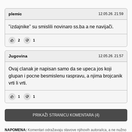
plemic
12.05.26. 21:59
"izdajnike" su smislili novinaro ss.ba a ne navijači.
2
1
Jugovina
12.05.26. 21:57
Ovaj clanak je napisan samo da se upeca jos koji
glupan i pocne besmislenu raspravu, a njima brojcanik
vrti li vrti.
1
1
PRIKAŽI STRANICU KOMENTARA (4)
NAPOMENA:
Komentari odražavaju stavove njihovih autora/ica, a ne nužno