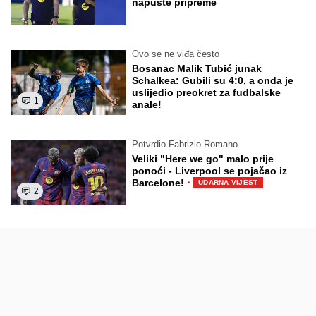
napuste pripreme
Ovo se ne viđa često
Bosanac Malik Tubić junak
Schalkea: Gubili su 4:0, a onda je
uslijedio preokret za fudbalske
1
anale!
Potvrdio Fabrizio Romano
Veliki "Here we go" malo prije
ponoći - Liverpool se pojačao iz
·
Barcelone!
UDARNA VIJEST
2