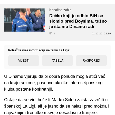
Konačno zabio
Dečko koji je odbio BiH se
slomio pred Boysima, tužno
je šta mu Dinamo radi
4
01.12.25. 22:39
Potražite više informacija na temu La Liga:
VIJESTI
TABELA
RASPORED
U Dinamu vjeruju da bi dobra ponuda mogla stići već
na kraju sezone, posebno ukoliko interes španskog
kluba postane konkretniji.
Ostaje da se vidi hoće li Marko Soldo zaista završiti u
španskoj La Ligi, ali je jasno da se nalazi pred možda i
najvažnijim trenutkom svoje dosadašnje karijere.