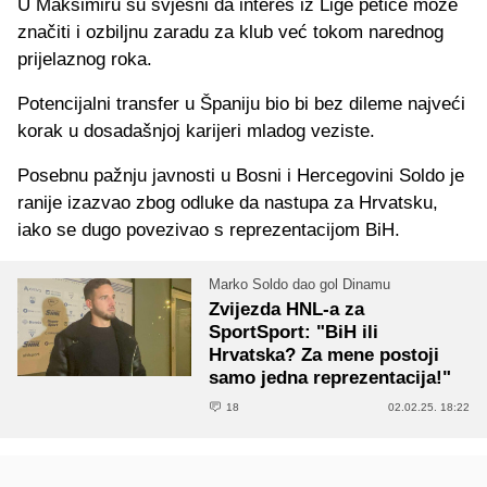
U Maksimiru su svjesni da interes iz Lige petice može
značiti i ozbiljnu zaradu za klub već tokom narednog
prijelaznog roka.
Potencijalni transfer u Španiju bio bi bez dileme najveći
korak u dosadašnjoj karijeri mladog veziste.
Posebnu pažnju javnosti u Bosni i Hercegovini Soldo je
ranije izazvao zbog odluke da nastupa za Hrvatsku,
iako se dugo povezivao s reprezentacijom BiH.
Marko Soldo dao gol Dinamu
Zvijezda HNL-a za
SportSport: "BiH ili
Hrvatska? Za mene postoji
samo jedna reprezentacija!"
18
02.02.25. 18:22