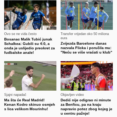
Ovo se ne viđa često
Transfer vrijedan oko 50 miliona
eura
Bosanac Malik Tubić junak
Zvijezda Barcelone danas
Schalkea: Gubili su 4:0, a
nazvala Flicka i poručila mu:
onda je uslijedio preokret za
"Neću se više vraćati u klub"
fudbalske anale!
Sjajni napadač
Objavljen video
Ma šta će Real Madrid!
Dedić nije odigrao ni minute
Kenan Kodro skinuo osmjeh
za Benficu, pa na kraju
s lica velikom Mourinhu!
napravio potez zbog kojeg je
u centru pažnje!