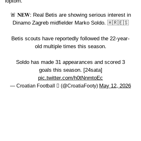
loptom.
🚨 𝐍𝐄𝐖: Real Betis are showing serious interest in
Dinamo Zagreb midfielder Marko Soldo. 🇭🇷🇪🇸
Betis scouts have reportedly followed the 22-year-
old multiple times this season.
Soldo has made 31 appearances and scored 3
goals this season. [24sata]
pic.twitter.com/h0tNnmtoEc
May 12, 2026
— Croatian Football  (@CroatiaFooty)