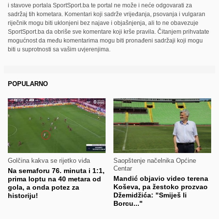
i stavove portala SportSport.ba te portal ne može i neće odgovarati za
sadržaj tih kometara. Komentari koji sadrže vrijeđanja, psovanja i vulgaran
riječnik mogu biti uklonjeni bez najave i objašnjenja, ali to ne obavezuje
SportSport.ba da obriše sve komentare koji krše pravila. Čitanjem prihvatate
mogućnost da među komentarima mogu biti pronađeni sadržaji koji mogu
biti u suprotnosti sa vašim uvjerenjima.
POPULARNO
Golčina kakva se rijetko viđa
Saopštenje načelnika Općine
Centar
Na semaforu 76. minuta i 1:1,
Mandić objavio video terena
prima loptu na 40 metara od
Koševa, pa žestoko prozvao
gola, a onda potez za
Džemidžića: "Smiješ li
historiju!
Borcu..."