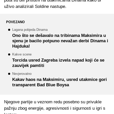
puta su bili prisutni na utakmicama Dinama kako bi
uživo analizirali Soldine nastupe.
POVEZANO
Lagana pobjeda Dinama
Ono što se dešavalo na tribinama Maksimira u
sjenu je bacilo potpuno nevažan derbi Dinama i
Hajduka!
Kakve scene
Torcida usred Zagreba izvela napad koji će se
zauvijek pamtiti
Nevjerovatno
Kakav haos na Maksimiru, usred utakmice gori
transparent Bad Blue Boysa
Njegove partije u veznom redu posebno su privukle
pažnju zbog energije, agresivnosti i sigurnosti u igri s