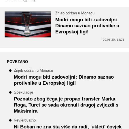
Žrijeb održan u Monacu
Modri mogu biti zadovoljni:
Dinamo saznao protivnike u
Evropskoj ligi!
29.08.25. 13:23
POVEZANO
Žrijeb održan u Monacu
Modri mogu biti zadovoljni: Dinamo saznao
protivnike u Evropskoj ligi!
Špekulacije
Poznato zbog čega je propao transfer Marka
Roga, Turci se sada okrenuli drugoj zvijezdi s
Maksimira
Nevjerovatno
Ni Boban ne zna šta više da radi, 'ukleti' čovjek