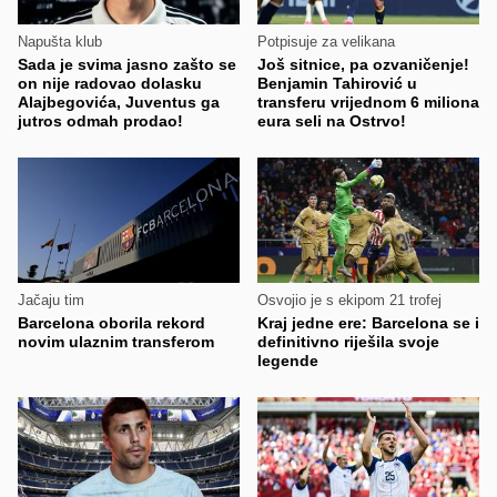
Napušta klub
Potpisuje za velikana
Sada je svima jasno zašto se
Još sitnice, pa ozvaničenje!
on nije radovao dolasku
Benjamin Tahirović u
Alajbegovića, Juventus ga
transferu vrijednom 6 miliona
jutros odmah prodao!
eura seli na Ostrvo!
Jačaju tim
Osvojio je s ekipom 21 trofej
Barcelona oborila rekord
Kraj jedne ere: Barcelona se i
novim ulaznim transferom
definitivno riješila svoje
legende