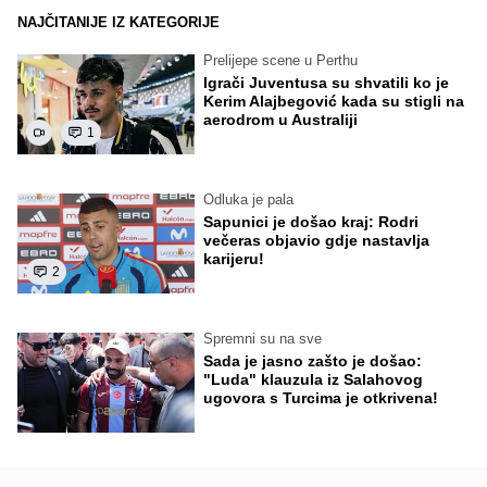
NAJČITANIJE IZ KATEGORIJE
Prelijepe scene u Perthu
Igrači Juventusa su shvatili ko je
Kerim Alajbegović kada su stigli na
aerodrom u Australiji
1
Odluka je pala
Sapunici je došao kraj: Rodri
večeras objavio gdje nastavlja
karijeru!
2
Spremni su na sve
Sada je jasno zašto je došao:
"Luda" klauzula iz Salahovog
ugovora s Turcima je otkrivena!