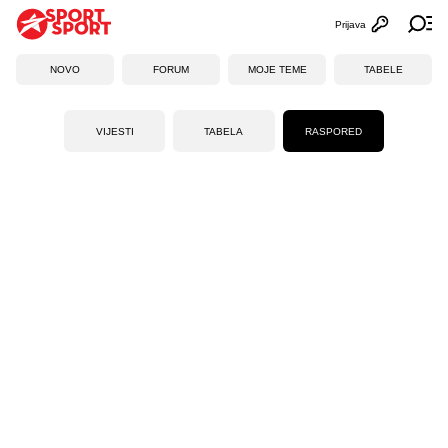
Prijava
Otvori profi
Ot
NOVO
FORUM
MOJE TEME
TABELE
VIJESTI
TABELA
RASPORED