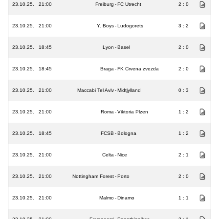
23.10.25.
21:00
Freiburg
-
FC Utrecht
2 : 0
23.10.25.
21:00
Y. Boys
-
Ludogorets
3 : 2
23.10.25.
18:45
Lyon
-
Basel
2 : 0
23.10.25.
18:45
Braga
-
FK Crvena zvezda
2 : 0
23.10.25.
21:00
Maccabi Tel Aviv
-
Midtjylland
0 : 3
23.10.25.
21:00
Roma
-
Viktoria Plzen
1 : 2
23.10.25.
18:45
FCSB
-
Bologna
1 : 2
23.10.25.
21:00
Celta
-
Nice
2 : 1
23.10.25.
21:00
Nottingham Forest
-
Porto
2 : 0
23.10.25.
21:00
Malmo
-
Dinamo
1 : 1