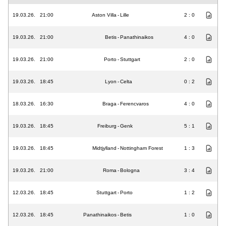
19.03.26.
21:00
Aston Villa
-
Lille
2 : 0
19.03.26.
21:00
Betis
-
Panathinaikos
4 : 0
19.03.26.
21:00
Porto
-
Stuttgart
2 : 0
19.03.26.
18:45
Lyon
-
Celta
0 : 2
18.03.26.
16:30
Braga
-
Ferencvaros
4 : 0
19.03.26.
18:45
Freiburg
-
Genk
5 : 1
19.03.26.
18:45
Midtjylland
-
Nottingham Forest
1 : 3
19.03.26.
21:00
Roma
-
Bologna
3 : 4
12.03.26.
18:45
Stuttgart
-
Porto
1 : 2
12.03.26.
18:45
Panathinaikos
-
Betis
1 : 0