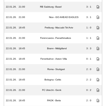
22.01.26.
21:00
RB Salzburg
-
Basel
3 : 1
22.01.26.
21:00
Nice
-
GO AHEAD EAGLES
3 : 1
22.01.26.
18:45
Freiburg
-
Maccabi Tel Aviv
1 : 0
22.01.26.
21:00
Ferencvaros
-
Panathinaikos
1 : 1
22.01.26.
18:45
Brann
-
Midtjylland
3 : 3
22.01.26.
18:45
Fenerbahce
-
Aston Villa
0 : 1
22.01.26.
21:00
Roma
-
Stuttgart
2 : 0
22.01.26.
18:45
Bologna
-
Celtic
2 : 2
22.01.26.
21:00
FC Utrecht
-
Genk
0 : 2
22.01.26.
18:45
PAOK
-
Betis
2 : 0