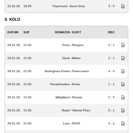
22.01.26.
18:45
Feyenoord
-
Sturm Graz
3 : 0
8. KOLO
DATUM
SAT
DOMAĆIN
GOST
REZ
29.01.26.
21:00
Porto
-
Rangers
3 : 1
29.01.26.
21:00
Genk
-
Malmo
2 : 1
29.01.26.
21:00
Nottingham Forest
-
Ferencvaros
4 : 0
29.01.26.
21:00
Panathinaikos
-
Roma
1 : 1
29.01.26.
21:00
Midtjylland
-
Dinamo
2 : 0
29.01.26.
21:00
Basel
-
Viktoria Plzen
0 : 1
29.01.26.
21:00
Lyon
-
PAOK
4 : 2