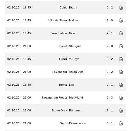
02.10.25.
18:45
Celtic
-
Braga
0 : 2
02.10.25.
18:45
Viktoria Plzen
-
Malmo
3 : 0
02.10.25.
18:45
Fenerbahce
-
Nice
2 : 1
02.10.25.
21:00
Basel
-
Stuttgart
2 : 0
02.10.25.
18:45
FCSB
-
Y. Boys
0 : 2
02.10.25.
21:00
Feyenoord
-
Aston Villa
0 : 2
02.10.25.
18:45
Roma
-
Lille
0 : 1
02.10.25.
21:00
Nottingham Forest
-
Midtjylland
2 : 3
02.10.25.
21:00
Sturm Graz
-
Rangers
2 : 1
02.10.25.
21:00
Genk
-
Ferencvaros
0 : 1