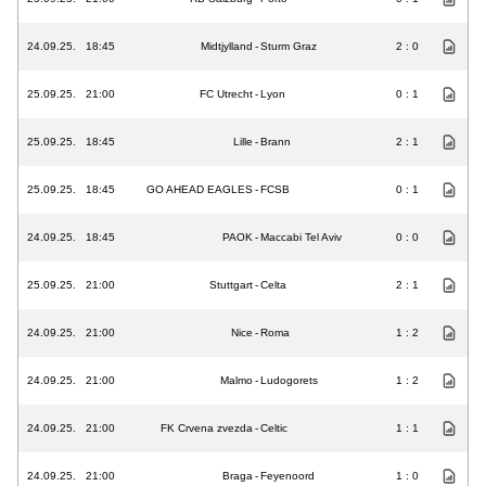
24.09.25.
18:45
Midtjylland
-
Sturm Graz
2 : 0
25.09.25.
21:00
FC Utrecht
-
Lyon
0 : 1
25.09.25.
18:45
Lille
-
Brann
2 : 1
25.09.25.
18:45
GO AHEAD EAGLES
-
FCSB
0 : 1
24.09.25.
18:45
PAOK
-
Maccabi Tel Aviv
0 : 0
25.09.25.
21:00
Stuttgart
-
Celta
2 : 1
24.09.25.
21:00
Nice
-
Roma
1 : 2
24.09.25.
21:00
Malmo
-
Ludogorets
1 : 2
24.09.25.
21:00
FK Crvena zvezda
-
Celtic
1 : 1
24.09.25.
21:00
Braga
-
Feyenoord
1 : 0