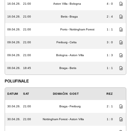
16.04.26.
21:00
Aston Villa
-
Bologna
4 : 0
16.04.26.
21:00
Betis
-
Braga
2 : 4
09.04.26.
21:00
Porto
-
Nottingham Forest
1 : 1
09.04.26.
21:00
Freiburg
-
Celta
3 : 0
09.04.26.
21:00
Bologna
-
Aston Villa
1 : 3
08.04.26.
18:45
Braga
-
Betis
1 : 1
POLUFINALE
DATUM
SAT
DOMAĆIN
GOST
REZ
30.04.26.
21:00
Braga
-
Freiburg
2 : 1
30.04.26.
21:00
Nottingham Forest
-
Aston Villa
1 : 0