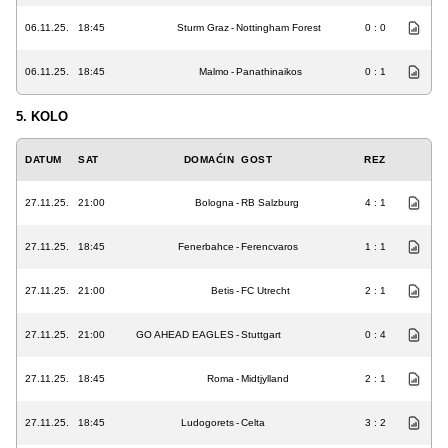
06.11.25.
18:45
Sturm Graz
-
Nottingham Forest
0 : 0
06.11.25.
18:45
Malmo
-
Panathinaikos
0 : 1
5. KOLO
DATUM
SAT
DOMAĆIN
GOST
REZ
27.11.25.
21:00
Bologna
-
RB Salzburg
4 : 1
27.11.25.
18:45
Fenerbahce
-
Ferencvaros
1 : 1
27.11.25.
21:00
Betis
-
FC Utrecht
2 : 1
27.11.25.
21:00
GO AHEAD EAGLES
-
Stuttgart
0 : 4
27.11.25.
18:45
Roma
-
Midtjylland
2 : 1
27.11.25.
18:45
Ludogorets
-
Celta
3 : 2