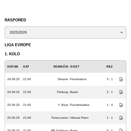
RASPORED
Sezona
LIGA EVROPE
1. KOLO
DATUM
SAT
DOMAĆIN
GOST
REZ
24.09.25.
21:00
Dinamo
-
Fenerbahce
3 : 1
24.09.25.
21:00
Freiburg
-
Basel
2 : 1
25.09.25.
21:00
Y. Boys
-
Panathinaikos
1 : 4
25.09.25.
21:00
Ferencvaros
-
Viktoria Plzen
1 : 1
25.09.25.
21:00
RB Salzburg
-
Porto
0 : 1