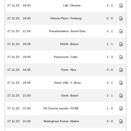
27.11.25.
18:45
Lille
-
Dinamo
4 : 0
27.11.25.
18:45
Viktoria Plzen
-
Freiburg
0 : 0
27.11.25.
21:00
Panathinaikos
-
Sturm Graz
2 : 1
27.11.25.
18:45
PAOK
-
Brann
1 : 1
27.11.25.
18:45
Feyenoord
-
Celtic
1 : 3
27.11.25.
18:45
Porto
-
Nice
3 : 0
27.11.25.
18:45
Aston Villa
-
Y. Boys
2 : 1
27.11.25.
21:00
Genk
-
Basel
2 : 1
27.11.25.
21:00
FK Crvena zvezda
-
FCSB
1 : 0
27.11.25.
21:00
Nottingham Forest
-
Malmo
3 : 0