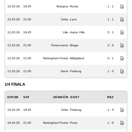
12.03.26.
18:45
Bologna
-
Roma
1 : 1
12.03.26.
21:00
Celta
-
Lyon
1 : 1
12.03.26.
18:45
Lille
-
Aston Villa
0 : 1
12.03.26.
21:00
Ferencvaros
-
Braga
2 : 0
12.03.26.
21:00
Nottingham Forest
-
Midtjylland
0 : 1
12.03.26.
21:00
Genk
-
Freiburg
1 : 0
1/4 FINALA
DATUM
SAT
DOMAĆIN
GOST
REZ
16.04.26.
18:45
Celta
-
Freiburg
1 : 3
16.04.26.
21:00
Nottingham Forest
-
Porto
1 : 0