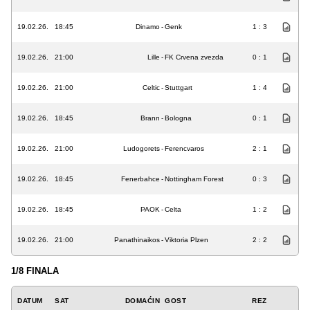
19.02.26.
18:45
Dinamo
-
Genk
1 : 3
19.02.26.
21:00
Lille
-
FK Crvena zvezda
0 : 1
19.02.26.
21:00
Celtic
-
Stuttgart
1 : 4
19.02.26.
18:45
Brann
-
Bologna
0 : 1
19.02.26.
21:00
Ludogorets
-
Ferencvaros
2 : 1
19.02.26.
18:45
Fenerbahce
-
Nottingham Forest
0 : 3
19.02.26.
18:45
PAOK
-
Celta
1 : 2
19.02.26.
21:00
Panathinaikos
-
Viktoria Plzen
2 : 2
1/8 FINALA
DATUM
SAT
DOMAĆIN
GOST
REZ