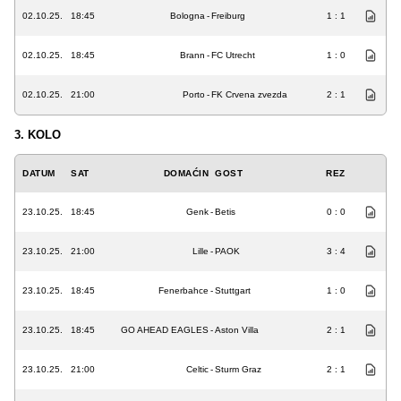
02.10.25.
18:45
Bologna
-
Freiburg
1 : 1
02.10.25.
18:45
Brann
-
FC Utrecht
1 : 0
02.10.25.
21:00
Porto
-
FK Crvena zvezda
2 : 1
3. KOLO
DATUM
SAT
DOMAĆIN
GOST
REZ
23.10.25.
18:45
Genk
-
Betis
0 : 0
23.10.25.
21:00
Lille
-
PAOK
3 : 4
23.10.25.
18:45
Fenerbahce
-
Stuttgart
1 : 0
23.10.25.
18:45
GO AHEAD EAGLES
-
Aston Villa
2 : 1
23.10.25.
21:00
Celtic
-
Sturm Graz
2 : 1