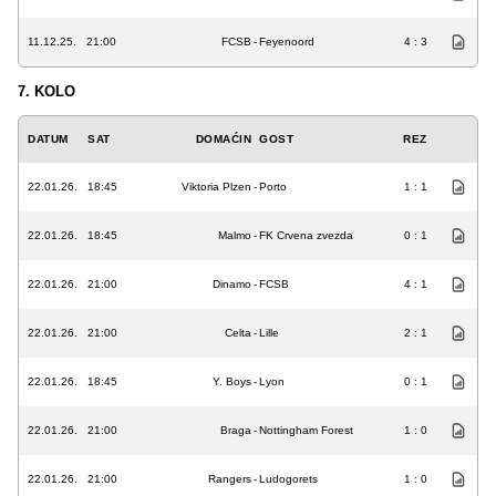
11.12.25.
21:00
FCSB
-
Feyenoord
4 : 3
7. KOLO
DATUM
SAT
DOMAĆIN
GOST
REZ
22.01.26.
18:45
Viktoria Plzen
-
Porto
1 : 1
22.01.26.
18:45
Malmo
-
FK Crvena zvezda
0 : 1
22.01.26.
21:00
Dinamo
-
FCSB
4 : 1
22.01.26.
21:00
Celta
-
Lille
2 : 1
22.01.26.
18:45
Y. Boys
-
Lyon
0 : 1
22.01.26.
21:00
Braga
-
Nottingham Forest
1 : 0
22.01.26.
21:00
Rangers
-
Ludogorets
1 : 0