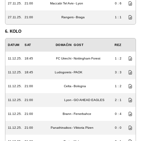
27.11.25.
21:00
Maccabi Tel Aviv
-
Lyon
0 : 6
27.11.25.
21:00
Rangers
-
Braga
1 : 1
6. KOLO
DATUM
SAT
DOMAĆIN
GOST
REZ
11.12.25.
18:45
FC Utrecht
-
Nottingham Forest
1 : 2
11.12.25.
18:45
Ludogorets
-
PAOK
3 : 3
11.12.25.
21:00
Celta
-
Bologna
1 : 2
11.12.25.
21:00
Lyon
-
GO AHEAD EAGLES
2 : 1
11.12.25.
21:00
Brann
-
Fenerbahce
0 : 4
11.12.25.
21:00
Panathinaikos
-
Viktoria Plzen
0 : 0