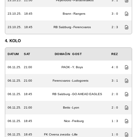
23.10.25.
21:00
Feyenoord
-
Panathinaikos
3 : 1
23.10.25.
18:45
Brann
-
Rangers
3 : 0
23.10.25.
18:45
RB Salzburg
-
Ferencvaros
2 : 3
4. KOLO
DATUM
SAT
DOMAĆIN
GOST
REZ
06.11.25.
21:00
PAOK
-
Y. Boys
4 : 0
06.11.25.
21:00
Ferencvaros
-
Ludogorets
3 : 1
06.11.25.
18:45
RB Salzburg
-
GO AHEAD EAGLES
2 : 0
06.11.25.
21:00
Betis
-
Lyon
2 : 0
06.11.25.
18:45
Nice
-
Freiburg
1 : 3
06.11.25.
18:45
FK Crvena zvezda
-
Lille
1 : 0