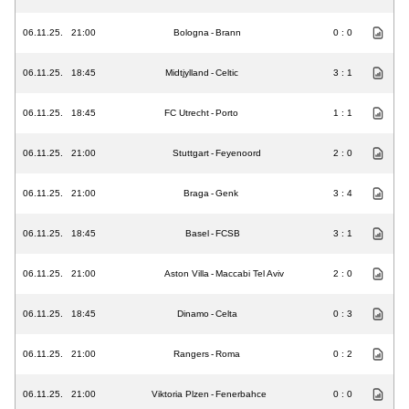
06.11.25.
21:00
Bologna
-
Brann
0 : 0
06.11.25.
18:45
Midtjylland
-
Celtic
3 : 1
06.11.25.
18:45
FC Utrecht
-
Porto
1 : 1
06.11.25.
21:00
Stuttgart
-
Feyenoord
2 : 0
06.11.25.
21:00
Braga
-
Genk
3 : 4
06.11.25.
18:45
Basel
-
FCSB
3 : 1
06.11.25.
21:00
Aston Villa
-
Maccabi Tel Aviv
2 : 0
06.11.25.
18:45
Dinamo
-
Celta
0 : 3
06.11.25.
21:00
Rangers
-
Roma
0 : 2
06.11.25.
21:00
Viktoria Plzen
-
Fenerbahce
0 : 0