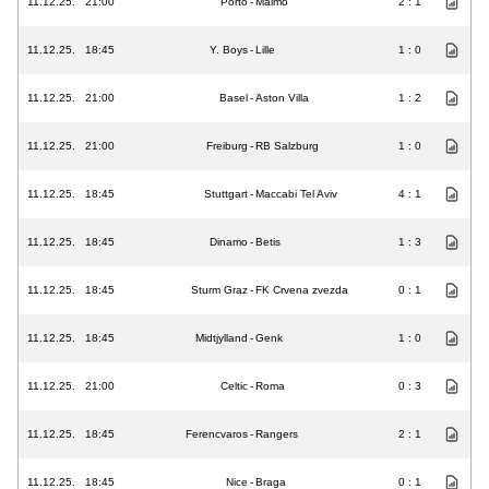
11.12.25.
21:00
Porto
-
Malmo
2 : 1
11.12.25.
18:45
Y. Boys
-
Lille
1 : 0
11.12.25.
21:00
Basel
-
Aston Villa
1 : 2
11.12.25.
21:00
Freiburg
-
RB Salzburg
1 : 0
11.12.25.
18:45
Stuttgart
-
Maccabi Tel Aviv
4 : 1
11.12.25.
18:45
Dinamo
-
Betis
1 : 3
11.12.25.
18:45
Sturm Graz
-
FK Crvena zvezda
0 : 1
11.12.25.
18:45
Midtjylland
-
Genk
1 : 0
11.12.25.
21:00
Celtic
-
Roma
0 : 3
11.12.25.
18:45
Ferencvaros
-
Rangers
2 : 1
11.12.25.
18:45
Nice
-
Braga
0 : 1