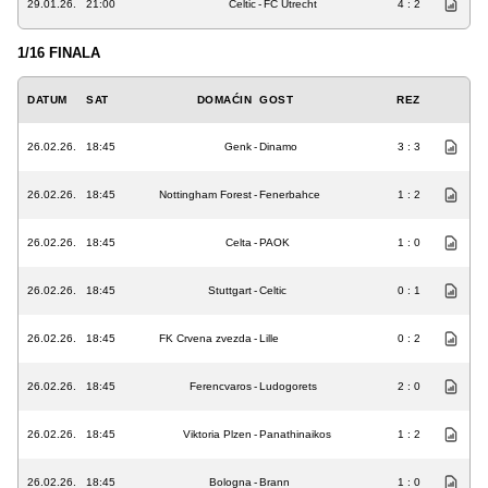
29.01.26.
21:00
Celtic
-
FC Utrecht
4 : 2
1/16 FINALA
DATUM
SAT
DOMAĆIN
GOST
REZ
26.02.26.
18:45
Genk
-
Dinamo
3 : 3
26.02.26.
18:45
Nottingham Forest
-
Fenerbahce
1 : 2
26.02.26.
18:45
Celta
-
PAOK
1 : 0
26.02.26.
18:45
Stuttgart
-
Celtic
0 : 1
26.02.26.
18:45
FK Crvena zvezda
-
Lille
0 : 2
26.02.26.
18:45
Ferencvaros
-
Ludogorets
2 : 0
26.02.26.
18:45
Viktoria Plzen
-
Panathinaikos
1 : 2
26.02.26.
18:45
Bologna
-
Brann
1 : 0