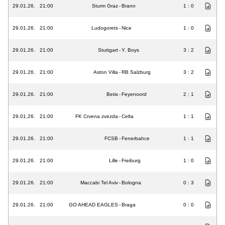
29.01.26.
21:00
Sturm Graz
-
Brann
1 : 0
29.01.26.
21:00
Ludogorets
-
Nice
1 : 0
29.01.26.
21:00
Stuttgart
-
Y. Boys
3 : 2
29.01.26.
21:00
Aston Villa
-
RB Salzburg
3 : 2
29.01.26.
21:00
Betis
-
Feyenoord
2 : 1
29.01.26.
21:00
FK Crvena zvezda
-
Celta
1 : 1
29.01.26.
21:00
FCSB
-
Fenerbahce
1 : 1
29.01.26.
21:00
Lille
-
Freiburg
1 : 0
29.01.26.
21:00
Maccabi Tel Aviv
-
Bologna
0 : 3
29.01.26.
21:00
GO AHEAD EAGLES
-
Braga
0 : 0