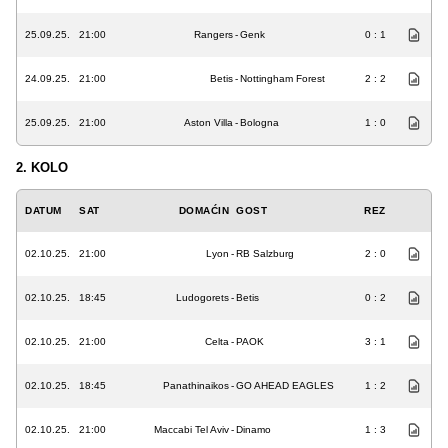
25.09.25.
21:00
Rangers
-
Genk
0 : 1
24.09.25.
21:00
Betis
-
Nottingham Forest
2 : 2
25.09.25.
21:00
Aston Villa
-
Bologna
1 : 0
2. KOLO
DATUM
SAT
DOMAĆIN
GOST
REZ
02.10.25.
21:00
Lyon
-
RB Salzburg
2 : 0
02.10.25.
18:45
Ludogorets
-
Betis
0 : 2
02.10.25.
21:00
Celta
-
PAOK
3 : 1
02.10.25.
18:45
Panathinaikos
-
GO AHEAD EAGLES
1 : 2
02.10.25.
21:00
Maccabi Tel Aviv
-
Dinamo
1 : 3