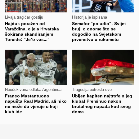
Livaja tragičar gostiju
Historija je ispisana
Hajduk poražen od
Semafor "poludio": Svijet
Varaždina, cijela Hrvatska
bruji o onome što se
šokirana skandiranjem
dogodilo na Svjetskom
Torcide: "Je*o vas..."
prvenstvu u rukometu
Neočekivana odluka Argentinca
Tragedija potresla sve
Franco Mastantuono
Ubijen kapiten najtrofejnijeg
napušta Real Madrid, ali niko
kluba! Preminuo nakon
ne može da vjeruje u koji
brutalnog napada kod svog
klub ide
doma