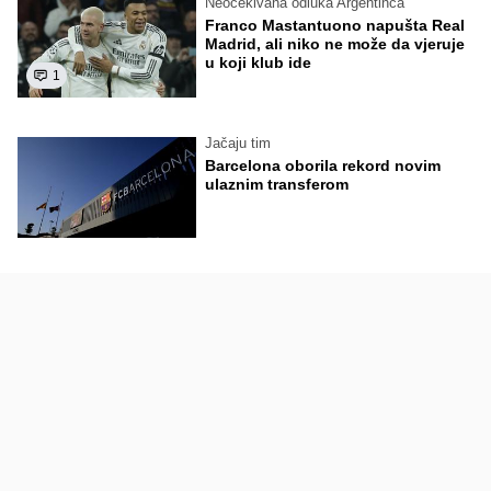
Neočekivana odluka Argentinca
Franco Mastantuono napušta Real
Madrid, ali niko ne može da vjeruje
u koji klub ide
1
Jačaju tim
Barcelona oborila rekord novim
ulaznim transferom