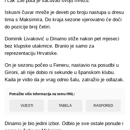
i čak 138 puta je sačuvao svoju mrežu.
Iskusni čuvar mreže je deveti po broju nastupa u dresu
tima s Maksimira. Do kraja sezone vjerovatno će doći
do pozicije broj četiri.
Dominik Livaković u Dinamo stiže nakon pet mjeseci
bez klupske utakmice. Branio je samo za
reprezentaciju Hrvatske.
On je sezonu počeo u Feneru, nastavio na posudbi u
Gironi, ali nije dobio ni sekunde u španskom klubu.
Kada je vidio da je vrag odnio šalu, zatražio je odlazak.
Potražite više informacija na temu HNL:
VIJESTI
TABELA
RASPORED
Dinamo je bio jedini izbor. Odbio je sve ostale ponude i