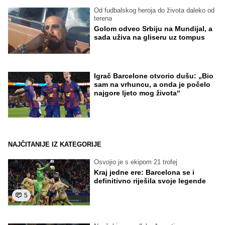
Od fudbalskog heroja do života daleko od
terena
Golom odveo Srbiju na Mundijal, a
sada uživa na gliseru uz tompus
Igrač Barcelone otvorio dušu: „Bio
sam na vrhuncu, a onda je počelo
najgore ljeto mog života“
NAJČITANIJE IZ KATEGORIJE
Osvojio je s ekipom 21 trofej
Kraj jedne ere: Barcelona se i
definitivno riješila svoje legende
5