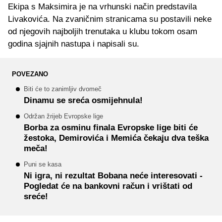
Ekipa s Maksimira je na vrhunski način predstavila
Livakovića. Na zvaničnim stranicama su postavili neke
od njegovih najboljih trenutaka u klubu tokom osam
godina sjajnih nastupa i napisali su.
POVEZANO
Biti će to zanimljiv dvomeč
Dinamu se sreća osmijehnula!
Održan žrijeb Evropske lige
Borba za osminu finala Evropske lige biti će
žestoka, Demirovića i Memića čekaju dva teška
meča!
Puni se kasa
Ni igra, ni rezultat Bobana neće interesovati -
Pogledat će na bankovni račun i vrištati od
sreće!