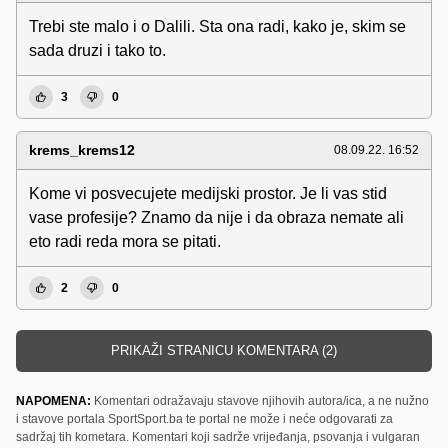
Trebi ste malo i o Dalili. Sta ona radi, kako je, skim se
sada druzi i tako to.
3
0
krems_krems12
08.09.22. 16:52
Kome vi posvecujete medijski prostor. Je li vas stid
vase profesije? Znamo da nije i da obraza nemate ali
eto radi reda mora se pitati.
2
0
PRIKAŽI STRANICU KOMENTARA (2)
NAPOMENA:
Komentari odražavaju stavove njihovih autora/ica, a ne nužno
i stavove portala SportSport.ba te portal ne može i neće odgovarati za
sadržaj tih kometara. Komentari koji sadrže vrijeđanja, psovanja i vulgaran