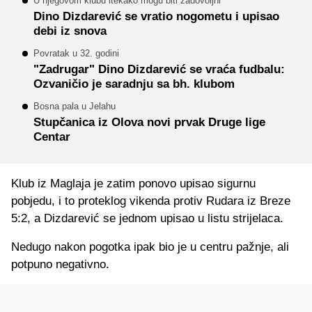
U njegovom klubu itekako mogu biti zadovoljni
Dino Dizdarević se vratio nogometu i upisao
debi iz snova
Povratak u 32. godini
"Zadrugar" Dino Dizdarević se vraća fudbalu:
Ozvaničio je saradnju sa bh. klubom
Bosna pala u Jelahu
Stupčanica iz Olova novi prvak Druge lige
Centar
Klub iz Maglaja je zatim ponovo upisao sigurnu
pobjedu, i to proteklog vikenda protiv Rudara iz Breze
5:2, a Dizdarević se jednom upisao u listu strijelaca.
Nedugo nakon pogotka ipak bio je u centru pažnje, ali
potpuno negativno.