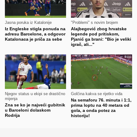
Jasna poruka iz Katalonije
"Problemi" s novim brojem
Iz Engleske stigla ponuda na
Alajbegović zbog hrvatske
adresu Barcelone, a odgovor
legende pod pritiskom,
Katalonaca je priča za sebe
Pjanić ga brani: "Bio je veliki
igrač, ali..."
Njegov status u ekipi se drastično
Golčina kakva se rijetko viđa
mijenja
Na semaforu 76. minuta i 1:1,
Zna se ko je najveći gubitnik
prima loptu na 40 metara od
u Barceloni dolaskom
gola, a onda potez za
Rodrija
historiju!