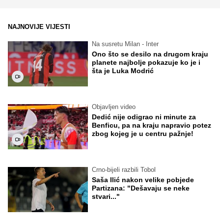
NAJNOVIJE VIJESTI
Na susretu Milan - Inter
Ono što se desilo na drugom kraju
planete najbolje pokazuje ko je i
šta je Luka Modrić
Objavljen video
Dedić nije odigrao ni minute za
Benficu, pa na kraju napravio potez
zbog kojeg je u centru pažnje!
Crno-bijeli razbili Tobol
Saša Ilić nakon velike pobjede
Partizana: "Dešavaju se neke
stvari..."