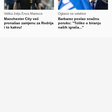
Velika želja Enza Maresce
Oglasio se selektor
Manchester City već
Barbarez poslao snažnu
pronašao zamjenu za Rodrija
poruku: "Toliko o biranju
i to kakvu!
naših igrača..."