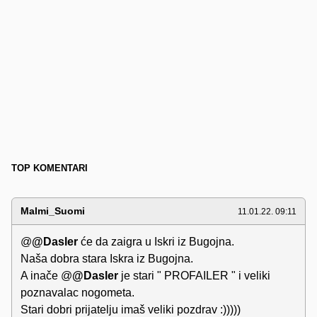
TOP KOMENTARI
Malmi_Suomi
11.01.22. 09:11
@
@Dasler
će da zaigra u Iskri iz Bugojna.
Naša dobra stara Iskra iz Bugojna.
A inače @
@Dasler
je stari " PROFAILER " i veliki
poznavalac nogometa.
Stari dobri prijatelju imaš veliki pozdrav :)))))