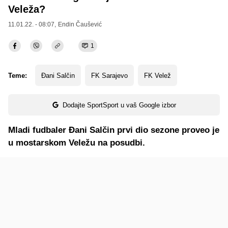
Veleža?
11.01.22. - 08:07,
Endin Čaušević
1
Teme:
Đani Salčin
FK Sarajevo
FK Velež
Dodajte SportSport u vaš Google izbor
Mladi fudbaler Đani Salčin prvi dio sezone proveo je
u mostarskom Veležu na posudbi.