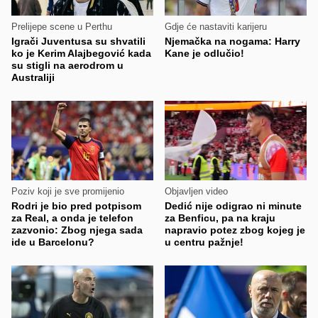
Prelijepe scene u Perthu
Gdje će nastaviti karijeru
Igrači Juventusa su shvatili
Njemačka na nogama: Harry
ko je Kerim Alajbegović kada
Kane je odlučio!
su stigli na aerodrom u
Australiji
Poziv koji je sve promijenio
Objavljen video
Rodri je bio pred potpisom
Dedić nije odigrao ni minute
za Real, a onda je telefon
za Benficu, pa na kraju
zazvonio: Zbog njega sada
napravio potez zbog kojeg je
ide u Barcelonu?
u centru pažnje!