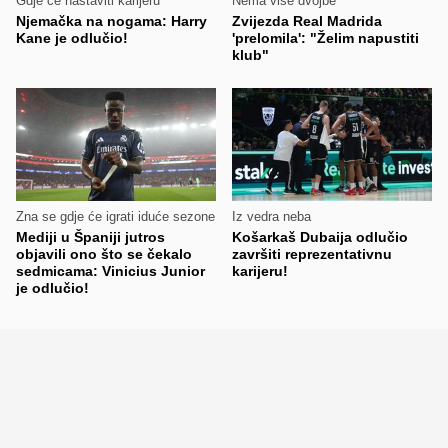
Gdje će nastaviti karijeru
Nema više dvojbe
Njemačka na nogama: Harry
Zvijezda Real Madrida
Kane je odlučio!
'prelomila': "Želim napustiti
klub"
Zna se gdje će igrati iduće sezone
Iz vedra neba
Mediji u Španiji jutros
Košarkaš Dubaija odlučio
objavili ono što se čekalo
završiti reprezentativnu
sedmicama: Vinicius Junior
karijeru!
je odlučio!