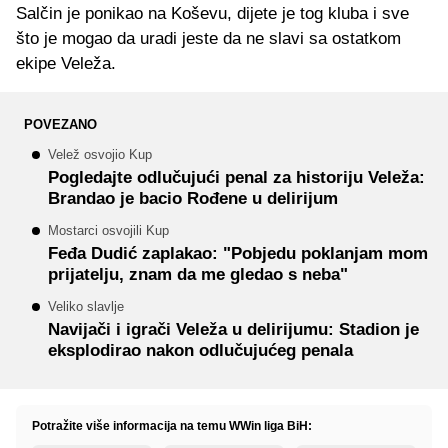
Salčin je ponikao na Koševu, dijete je tog kluba i sve
što je mogao da uradi jeste da ne slavi sa ostatkom
ekipe Veleža.
POVEZANO
Velež osvojio Kup
Pogledajte odlučujući penal za historiju Veleža:
Brandao je bacio Rođene u delirijum
Mostarci osvojili Kup
Feđa Dudić zaplakao: "Pobjedu poklanjam mom
prijatelju, znam da me gledao s neba"
Veliko slavlje
Navijači i igrači Veleža u delirijumu: Stadion je
eksplodirao nakon odlučujućeg penala
Potražite više informacija na temu WWin liga BiH: