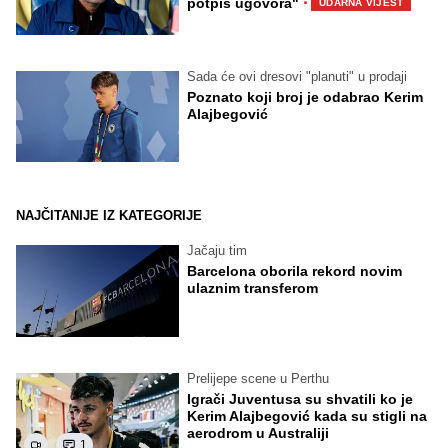
·
potpis ugovora"
UDARNA VIJEST
Sada će ovi dresovi "planuti" u prodaji
Poznato koji broj je odabrao Kerim
Alajbegović
NAJČITANIJE IZ KATEGORIJE
Jačaju tim
Barcelona oborila rekord novim
ulaznim transferom
Prelijepe scene u Perthu
Igrači Juventusa su shvatili ko je
Kerim Alajbegović kada su stigli na
aerodrom u Australiji
1