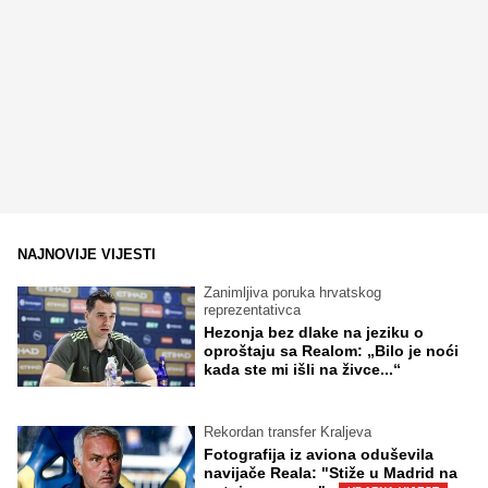
NAJNOVIJE VIJESTI
Zanimljiva poruka hrvatskog
reprezentativca
Hezonja bez dlake na jeziku o
oproštaju sa Realom: „Bilo je noći
kada ste mi išli na živce...“
Rekordan transfer Kraljeva
Fotografija iz aviona oduševila
navijače Reala: "Stiže u Madrid na