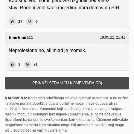
Kad smo već morali pehovski izgubiti,nek Velež
slavi.Rođeni vole kao i mi jedinu nam domovinu BiH.
37
0
EmirEmir111
19.05.22. 21:41
Neprofesionalno, ali mlad je momak.
1
21
PRIKAŽI STRANICU KOMENTARA (20)
NAPOMENA:
Komentari odražavaju stavove njihovih autora/ica, a ne nužno
i stavove portala SportSport.ba te portal ne može i neće odgovarati za
sadržaj tih kometara. Komentari koji sadrže vrijeđanja, psovanja i vulgaran
riječnik mogu biti uklonjeni bez najave i objašnjenja, ali to ne obavezuje
SportSport.ba da obriše sve komentare koji krše pravila. Čitanjem prihvatate
mogućnost da među komentarima mogu biti pronađeni sadržaji koji mogu
biti u suprotnosti sa vašim uvjerenjima.