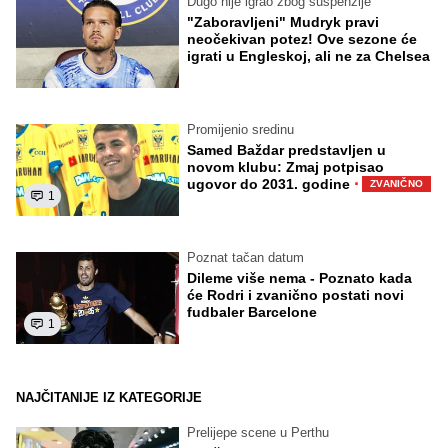
Dugo nije igrao zbog suspenzije
"Zaboravljeni" Mudryk pravi
neočekivan potez! Ove sezone će
igrati u Engleskoj, ali ne za Chelsea
Promijenio sredinu
Samed Baždar predstavljen u
novom klubu: Zmaj potpisao
·
ugovor do 2031. godine
ZVANIČNO
1
Poznat tačan datum
Dileme više nema - Poznato kada
će Rodri i zvanično postati novi
fudbaler Barcelone
1
NAJČITANIJE IZ KATEGORIJE
Prelijepe scene u Perthu