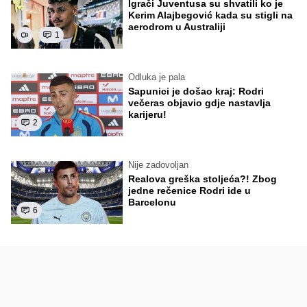
Igrači Juventusa su shvatili ko je
Kerim Alajbegović kada su stigli na
aerodrom u Australiji
1
Odluka je pala
Sapunici je došao kraj: Rodri
večeras objavio gdje nastavlja
karijeru!
2
Nije zadovoljan
Realova greška stoljeća?! Zbog
jedne rečenice Rodri ide u
Barcelonu
6