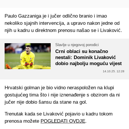
Paulo Gazzaniga je i jučer odlično branio i imao
nekoliko sjajnih intervencija, a upravo nakon jedne od
njih u kadru u direktnom prenosu našao se i Livaković.
Slavlje u njegovoj porodici
Crni oblaci su konačno
nestali: Dominik Livaković
dobio najbolju moguću vijest
14.10.25. 12:28
Hrvatski golman je bio vidno neraspoložen na klupi
gostujućeg tima što i nije iznenađenje s obzirom da ni
jučer nije dobio šansu da stane na gol.
Trenutak kada se Livaković pojavio u kadru tokom
prenosa možete
POGLEDATI OVDJE
.