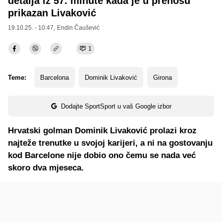
detalja iz 57. minute kada je u prenosu
prikazan Livaković
19.10.25. - 10:47,
Endin Čaušević
1
Teme:
Barcelona
Dominik Livaković
Girona
Dodajte SportSport u vaš Google izbor
Hrvatski golman Dominik Livaković prolazi kroz
najteže trenutke u svojoj karijeri, a ni na gostovanju
kod Barcelone nije dobio ono čemu se nada već
skoro dva mjeseca.