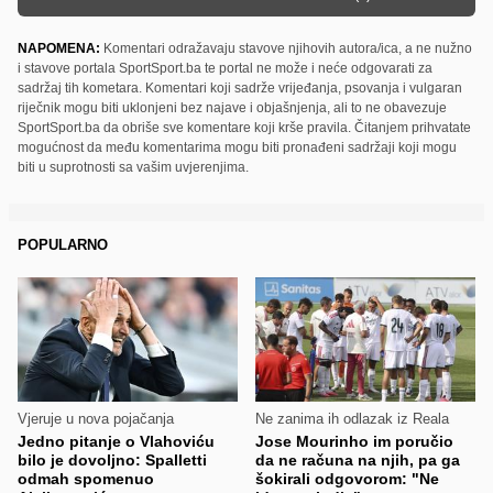
NAPOMENA:
Komentari odražavaju stavove njihovih autora/ica, a ne nužno
i stavove portala SportSport.ba te portal ne može i neće odgovarati za
sadržaj tih kometara. Komentari koji sadrže vrijeđanja, psovanja i vulgaran
riječnik mogu biti uklonjeni bez najave i objašnjenja, ali to ne obavezuje
SportSport.ba da obriše sve komentare koji krše pravila. Čitanjem prihvatate
mogućnost da među komentarima mogu biti pronađeni sadržaji koji mogu
biti u suprotnosti sa vašim uvjerenjima.
POPULARNO
Vjeruje u nova pojačanja
Ne zanima ih odlazak iz Reala
Jedno pitanje o Vlahoviću
Jose Mourinho im poručio
bilo je dovoljno: Spalletti
da ne računa na njih, pa ga
odmah spomenuo
šokirali odgovorom: "Ne