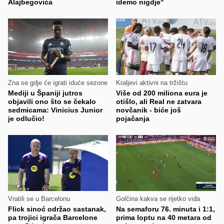
Alajbegovića
idemo nigdje"
Zna se gdje će igrati iduće sezone
Kraljevi aktivni na tržištu
Mediji u Španiji jutros
Više od 200 miliona eura je
objavili ono što se čekalo
otišlo, ali Real ne zatvara
sedmicama: Vinicius Junior
novčanik - biće još
je odlučio!
pojačanja
Vratili se u Barcelonu
Golčina kakva se rijetko viđa
Flick sinoć održao sastanak,
Na semaforu 76. minuta i 1:1,
pa trojici igrača Barcelone
prima loptu na 40 metara od