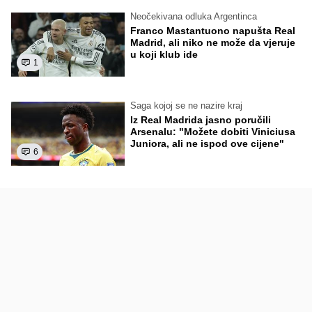
Neočekivana odluka Argentinca
Franco Mastantuono napušta Real
Madrid, ali niko ne može da vjeruje
u koji klub ide
1
Saga kojoj se ne nazire kraj
Iz Real Madrida jasno poručili
Arsenalu: "Možete dobiti Viniciusa
Juniora, ali ne ispod ove cijene"
6