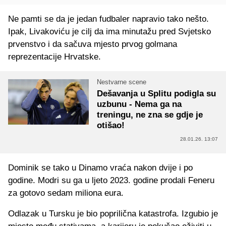
Ne pamti se da je jedan fudbaler napravio tako nešto.
Ipak, Livakoviću je cilj da ima minutažu pred Svjetsko
prvenstvo i da sačuva mjesto prvog golmana
reprezentacije Hrvatske.
Nestvarne scene
Dešavanja u Splitu podigla su
uzbunu - Nema ga na
treningu, ne zna se gdje je
otišao!
28.01.26. 13:07
Dominik se tako u Dinamo vraća nakon dvije i po
godine. Modri su ga u ljeto 2023. godine prodali Feneru
za gotovo sedam miliona eura.
Odlazak u Tursku je bio poprilična katastrofa. Izgubio je