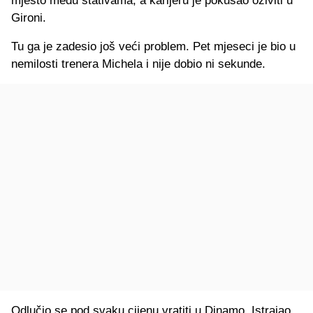
mjesto među stativama, a karijeru je pokušao oživiti u
Gironi.
Tu ga je zadesio još veći problem. Pet mjeseci je bio u
nemilosti trenera Michela i nije dobio ni sekunde.
Odlučio se pod svaku cijenu vratiti u Dinamo. Istrajao