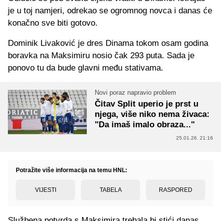
je u toj namjeri, odrekao se ogromnog novca i danas će
konačno sve biti gotovo.
Dominik Livaković je dres Dinama tokom osam godina
boravka na Maksimiru nosio čak 293 puta. Sada je
ponovo tu da bude glavni među stativama.
Novi poraz napravio problem
Čitav Split uperio je prst u
njega, više niko nema živaca:
"Da imaš imalo obraza..."
25.01.26. 21:16
Potražite više informacija na temu HNL:
VIJESTI
TABELA
RASPORED
Službena potvrda s Maksimira trebala bi stići danas.