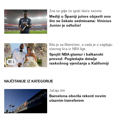
Zna se gdje će igrati iduće sezone
Mediji u Španiji jutros objavili ono
što se čekalo sedmicama: Vinicius
Junior je odlučio!
Bila je sa Mamićem, a sada je u zagrljaju
slavnog lica iz NBA lige
Spojili NBA glamur i balkanski
provod: Pogledajte detalje
1
raskošnog vjenčanja u Kaliforniji
NAJČITANIJE IZ KATEGORIJE
Jačaju tim
Barcelona oborila rekord novim
ulaznim transferom