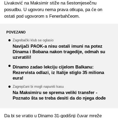
Livaković na Maksimir stiže na šestomjesečnu
posudbu. U ugovoru nema prava otkupa, pa će on
ostati pod ugovorom s Fenerbahčeom.
POVEZANO
Zagrebački klub se oglasio
Navijači PAOK-a nisu ostali imuni na potez
Dinama i Bobana nakon tragedije, odmah su
uzvratili!
Dinamo zadao lekciju cijelom Balkanu:
Rezervista odlazi, iz Italije stiglo 35 miliona
eura!
Zagrepčani bi mogli napuniti kasu
Na Maksimiru se sprema veliki transfer -
Poznato šta se treba desiti da do njega dođe
Da bi se vratio u Dinamo 31-godišnji čuvar mreže