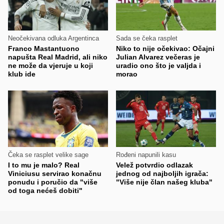
Neočekivana odluka Argentinca
Sada se čeka rasplet
Franco Mastantuono
Niko to nije očekivao: Očajni
napušta Real Madrid, ali niko
Julian Alvarez večeras je
ne može da vjeruje u koji
uradio ono što je valjda i
klub ide
morao
Čeka se rasplet velike sage
Rođeni napunili kasu
I to mu je malo? Real
Velež potvrdio odlazak
Viniciusu servirao konačnu
jednog od najboljih igrača:
ponudu i poručio da "više
"Više nije član našeg kluba"
od toga nećeš dobiti"