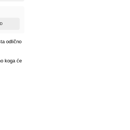
ED
sta odlično
mo koga će