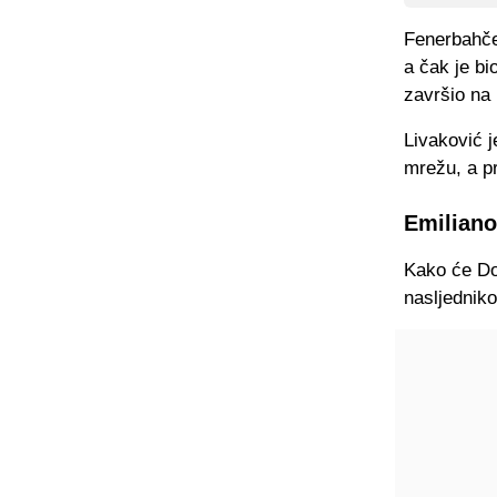
Fenerbahče
a čak je b
završio na
Livaković j
mrežu, a pr
Emiliano
Kako će Do
nasljedniko