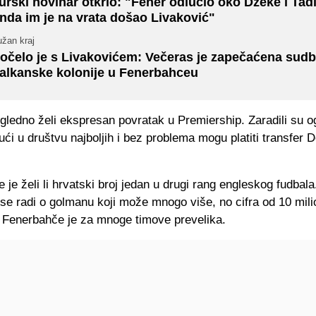
urski novinar otkrio: "Fener odlučio oko Džeke i Tadi
nda im je na vrata došao Livaković"
užan kraj
očelo je s Livakovićem: Večeras je zapečaćena sudb
alkanske kolonije u Fenerbahceu
igledno želi ekspresan povratak u Premiership. Zaradili su 
ući u društvu najboljih i bez problema mogu platiti transfer 
.
je je želi li hrvatski broj jedan u drugi rang engleskog fudbala
 se radi o golmanu koji može mnogo više, no cifra od 10 mili
i Fenerbahče je za mnoge timove prevelika.