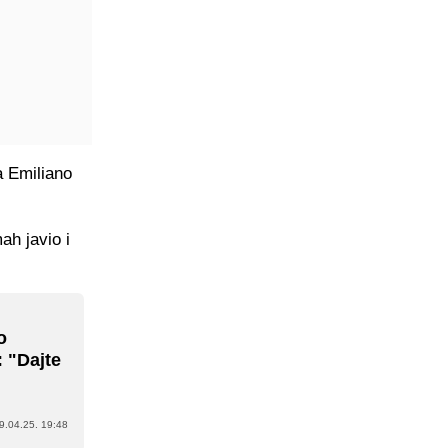
a Emiliano
ah javio i
o
: "Dajte
9.04.25. 19:48