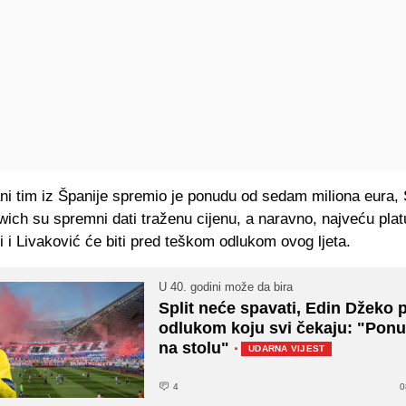
i tim iz Španije spremio je ponudu od sedam miliona eura, 
ich su spremni dati traženu cijenu, a naravno, najveću pla
i i Livaković će biti pred teškom odlukom ovog ljeta.
U 40. godini može da bira
Split neće spavati, Edin Džeko 
odlukom koju svi čekaju: "Pon
na stolu"
·
UDARNA VIJEST
4
0