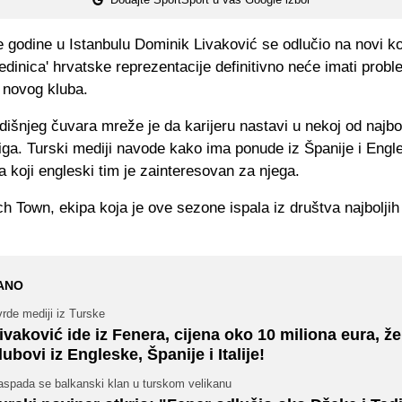
 godine u Istanbulu Dominik Livaković se odlučio na novi k
 'jedinica' hrvatske reprezentacije definitivno neće imati prob
 novog kluba.
dišnjeg čuvara mreže je da karijeru nastavi u nekoj od najbol
iga. Turski mediji navode kako ima ponude iz Španije i Engl
 koji engleski tim je zainteresovan za njega.
ch Town, ekipa koja je ove sezone ispala iz društva najboljih
ANO
rde mediji iz Turske
ivaković ide iz Fenera, cijena oko 10 miliona eura, že
lubovi iz Engleske, Španije i Italije!
aspada se balkanski klan u turskom velikanu