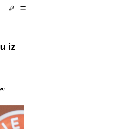
Otvori profil
Otvori meni
u iz
ve