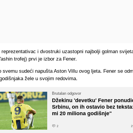
 reprezentativac i dvostruki uzastopni najbolji golman svijet
ashin trofej) prvi je izbor za Fener.
 svemu sudeći napušta Aston Villu ovog ljeta. Fener se odm
-godišnjaka žele u svojim redovima.
Brutalan odgovor
Džekinu 'devetku' Fener ponudi
Srbinu, on ih ostavio bez teksta
mi 20 miliona godišnje"
2
2