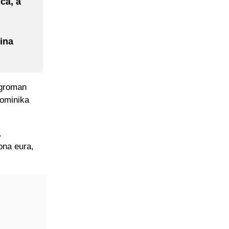
ća, a
ina
ogroman
Dominika
.
ona eura,