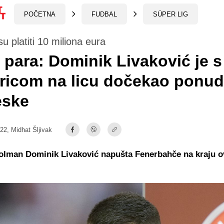
POČETNA
FUDBAL
SÜPER LIG
u platiti 10 miliona eura
 para: Dominik Livaković je s
ricom na licu dočekao ponud
eske
:22,
Midhat Šljivak
golman Dominik Livaković napušta Fenerbahče na kraju o