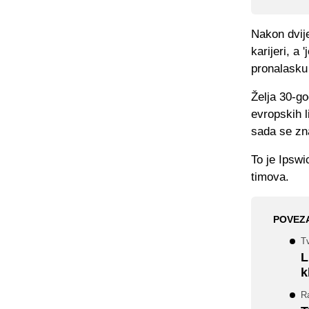
Nakon dvije
karijeri, a
pronalasku
Želja 30-go
evropskih l
sada se zna
To je Ipswi
timova.
POVEZ
Tv
L
k
R