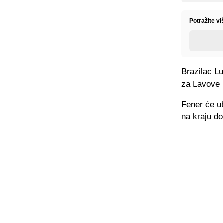
Potražite vi
Brazilac Lu
za Lavove 
Fener će u
na kraju do