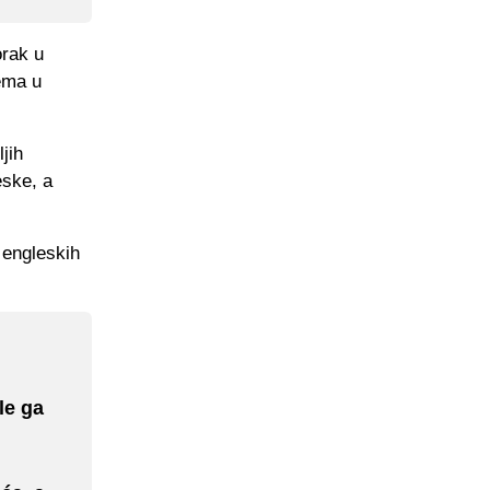
orak u
lema u
jih
eske, a
 engleskih
le ga