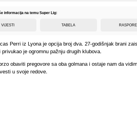
še informacija na temu Super Lig:
VIJESTI
TABELA
RASPOR
cas Perri iz Lyona je opcija broj dva. 27-godišnjak brani zai
i privukao je ogromnu pažnju drugih klubova.
brzo obaviti pregovore sa oba golmana i ostaje nam da vidi
vesti u svoje redove.