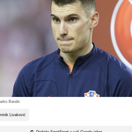
arko Bandic
inik Livaković
Dodajte SportSport u vaš Google izbor