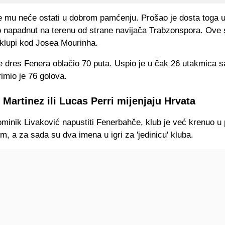
 mu neće ostati u dobrom pamćenju. Prošao je dosta toga u
io napadnut na terenu od strane navijača Trabzonspora. Ove 
 klupi kod Josea Mourinha.
e dres Fenera oblačio 70 puta. Uspio je u čak 26 utakmica s
imio je 76 golova.
 Martinez ili Lucas Perri mijenjaju Hrvata
minik Livaković napustiti Fenerbahče, klub je već krenuo u 
m, a za sada su dva imena u igri za 'jedinicu' kluba.