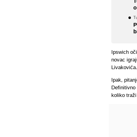
T
o
T
P
b
Ipswich oč
novac igraj
Livakovića
Ipak, pitan
Definitivno
koliko traž