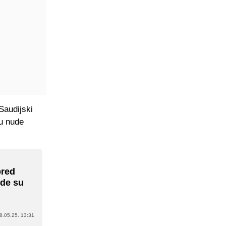
Saudijski
tu nude
pred
ude su
8.05.25. 13:31