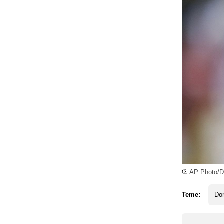
AP Photo/D
Teme:
Dom