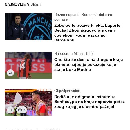
NAJNOVIJE VIJESTI
Davno napustio Barcu, a i dalje im
pomaže
Zaboravite pozive Flicka, Laporte i
Decka! Zbog razgovora s ovim
čovjekom Rodri je izabrao
Barcelonu
Na susretu Milan - Inter
Ono što se desilo na drugom kraju
planete najbolje pokazuje ko je i
šta je Luka Modrić
Objavljen video
Dedić nije odigrao ni minute za
Benficu, pa na kraju napravio potez
zbog kojeg je u centru pažnje!
2