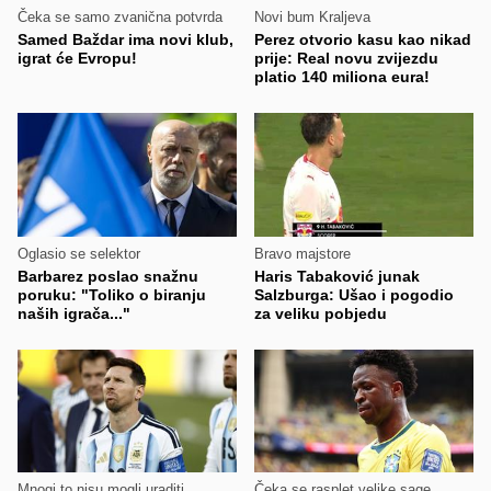
Čeka se samo zvanična potvrda
Novi bum Kraljeva
Samed Baždar ima novi klub,
Perez otvorio kasu kao nikad
igrat će Evropu!
prije: Real novu zvijezdu
platio 140 miliona eura!
Oglasio se selektor
Bravo majstore
Barbarez poslao snažnu
Haris Tabaković junak
poruku: "Toliko o biranju
Salzburga: Ušao i pogodio
naših igrača..."
za veliku pobjedu
Mnogi to nisu mogli uraditi
Čeka se rasplet velike sage