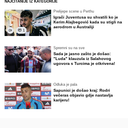
NAJČITANIJE IZ KATEGORIJE
Prelijepe scene u Perthu
Igrači Juventusa su shvatili ko je
Kerim Alajbegović kada su stigli na
aerodrom u Australiji
1
Spremni su na sve
Sada je jasno zašto je došao:
"Luda" klauzula iz Salahovog
ugovora s Turcima je otkrivena!
Odluka je pala
Sapunici je došao kraj: Rodri
večeras objavio gdje nastavlja
karijeru!