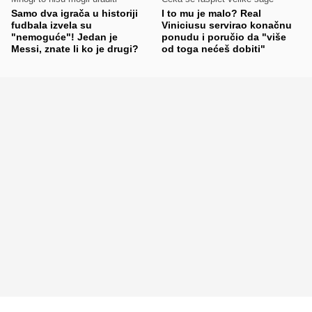
Samo dva igrača u historiji
I to mu je malo? Real
fudbala izvela su
Viniciusu servirao konačnu
"nemoguće"! Jedan je
ponudu i poručio da "više
Messi, znate li ko je drugi?
od toga nećeš dobiti"