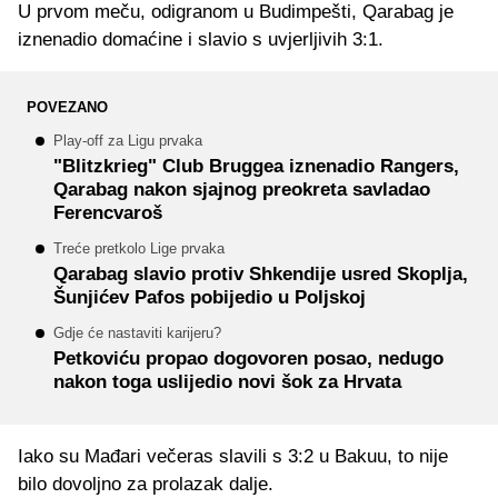
U prvom meču, odigranom u Budimpešti, Qarabag je
iznenadio domaćine i slavio s uvjerljivih 3:1.
POVEZANO
Play-off za Ligu prvaka
"Blitzkrieg" Club Bruggea iznenadio Rangers,
Qarabag nakon sjajnog preokreta savladao
Ferencvaroš
Treće pretkolo Lige prvaka
Qarabag slavio protiv Shkendije usred Skoplja,
Šunjićev Pafos pobijedio u Poljskoj
Gdje će nastaviti karijeru?
Petkoviću propao dogovoren posao, nedugo
nakon toga uslijedio novi šok za Hrvata
Iako su Mađari večeras slavili s 3:2 u Bakuu, to nije
bilo dovoljno za prolazak dalje.