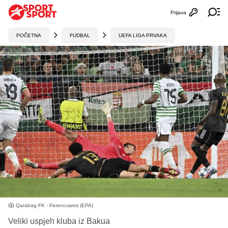
Prijava
Otvori profi
Ot
POČETNA
FUDBAL
UEFA LIGA PRVAKA
Qarabag FK - Ferencvaros (EPA)
Veliki uspjeh kluba iz Bakua