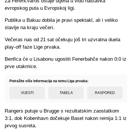
Za Ferencvaros ostaje utjeha u vidu nastavka
evropskog puta u Evropskoj ligi.
Publika u Bakuu dobila je pravi spektakl, ali i veliko
slavlje na kraju večeri.
Večeras nas od 21 sat očekuju još tri uzvratna duela
play-off faze Lige prvaka.
Benfica će u Lisabonu ugostiti Fenerbahče nakon 0:0 iz
prve utakmice.
Potražite više informacija na temu Liga prvaka:
VIJESTI
TABELA
RASPORED
Rangers putuje u Brugge s rezultatskim zaostatkom
3:1, dok Kobenhavn dočekuje Basel nakon remija 1:1 iz
prvog susreta.