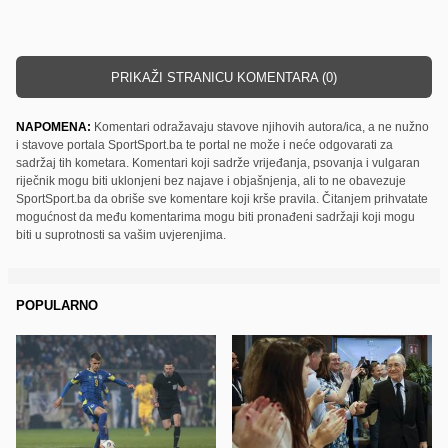
PRIKAŽI STRANICU KOMENTARA (0)
NAPOMENA:
Komentari odražavaju stavove njihovih autora/ica, a ne nužno
i stavove portala SportSport.ba te portal ne može i neće odgovarati za
sadržaj tih kometara. Komentari koji sadrže vrijeđanja, psovanja i vulgaran
riječnik mogu biti uklonjeni bez najave i objašnjenja, ali to ne obavezuje
SportSport.ba da obriše sve komentare koji krše pravila. Čitanjem prihvatate
mogućnost da među komentarima mogu biti pronađeni sadržaji koji mogu
biti u suprotnosti sa vašim uvjerenjima.
POPULARNO