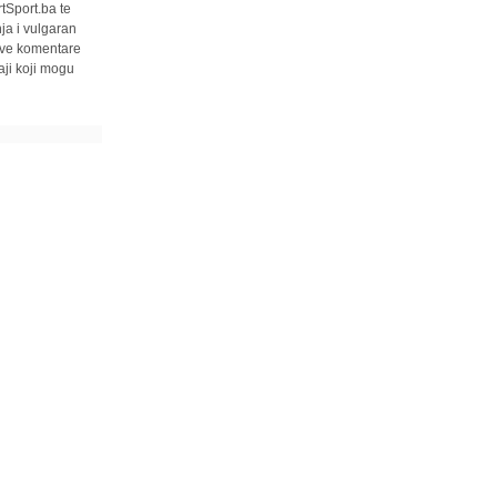
tSport.ba te
ja i vulgaran
 sve komentare
ji koji mogu