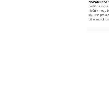
NAPOMENA:
K
portal ne može 
riječnik mogu b
koji krše pravi
biti u suprotnos