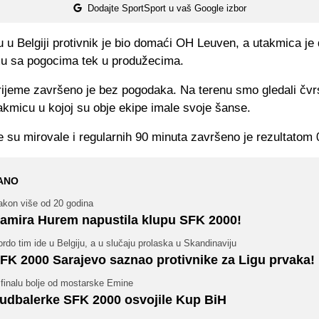
Dodajte SportSport u vaš Google izbor
 u Belgiji protivnik je bio domaći OH Leuven, a utakmica je 
u sa pogocima tek u produžecima.
rijeme završeno je bez pogodaka. Na terenu smo gledali čvrs
akmicu u kojoj su obje ekipe imale svoje šanse.
 su mirovale i regularnih 90 minuta završeno je rezultatom 
ANO
akon više od 20 godina
amira Hurem napustila klupu SFK 2000!
rdo tim ide u Belgiju, a u slučaju prolaska u Skandinaviju
FK 2000 Sarajevo saznao protivnike za Ligu prvaka!
 finalu bolje od mostarske Emine
udbalerke SFK 2000 osvojile Kup BiH