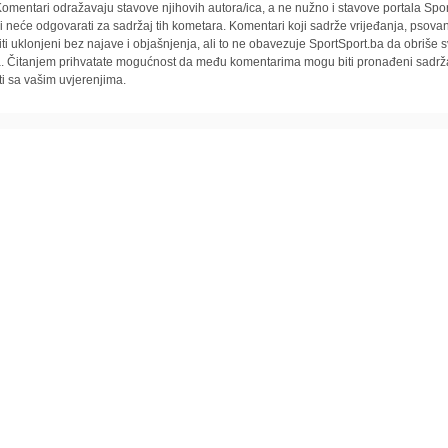
omentari odražavaju stavove njihovih autora/ica, a ne nužno i stavove portala Spor
i neće odgovarati za sadržaj tih kometara. Komentari koji sadrže vrijeđanja, psovan
iti uklonjeni bez najave i objašnjenja, ali to ne obavezuje SportSport.ba da obriše
la. Čitanjem prihvatate mogućnost da među komentarima mogu biti pronađeni sadrža
ti sa vašim uvjerenjima.