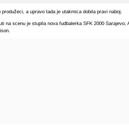
su produžeci, a upravo tada je utakmica dobila pravi naboj.
uti na scenu je stupila nova fudbalerka SFK 2000 Sarajevo,
ison.