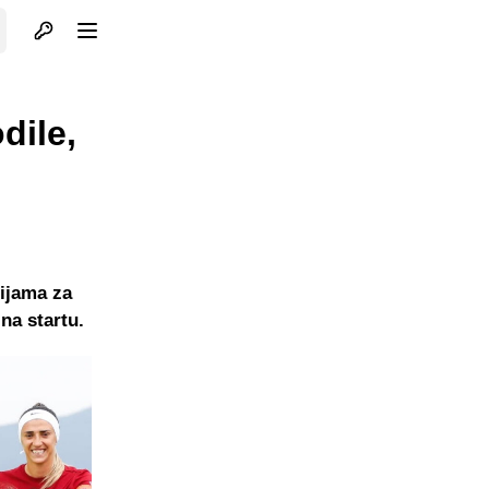
Otvori profil
Otvori meni
dile,
cijama za
na startu.