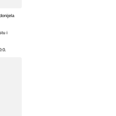
donijela
tu i
0:0.