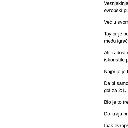
Veznjakinja
evropski pu
Već u svom 
Taylor je 
među igrači
Ali, radost
iskoristile
Najprije je
Da bi samo 
gol za 2:1.
Bio je to t
Do kraja p
Ipak evrop