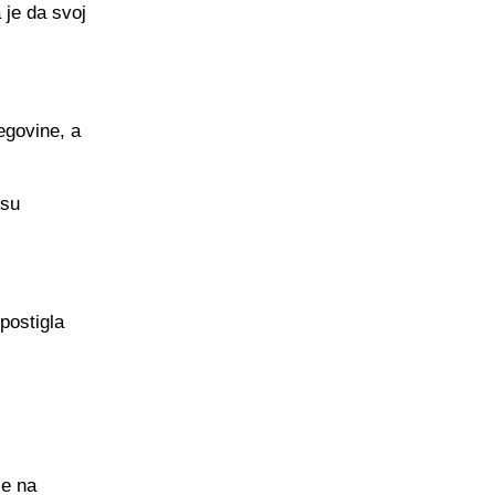
 je da svoj
egovine, a
 su
postigla
je na