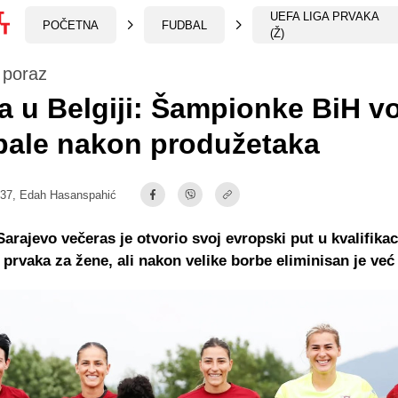
UEFA LIGA PRVAKA
POČETNA
FUDBAL
(Ž)
 poraz
 u Belgiji: Šampionke BiH vo
pale nakon produžetaka
:37,
Edah Hasanspahić
arajevo večeras je otvorio svoj evropski put u kvalifika
prvaka za žene, ali nakon velike borbe eliminisan je već 