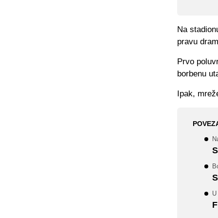
Na stadionu
pravu dram
Prvo poluv
borbenu ut
Ipak, mreže
POVEZ
N
S
Bo
S
U
F