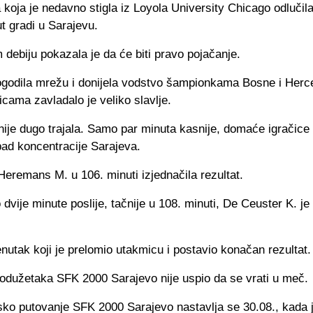
 koja je nedavno stigla iz Loyola University Chicago odlučila
t gradi u Sarajevu.
debiju pokazala je da će biti pravo pojačanje.
pogodila mrežu i donijela vodstvo šampionkama Bosne i Herc
cama zavladalo je veliko slavlje.
 nije dugo trajala. Samo par minuta kasnije, domaće igračice
 pad koncentracije Sarajeva.
 Heremans M. u 106. minuti izjednačila rezultat.
dvije minute poslije, tačnije u 108. minuti, De Ceuster K. je 
renutak koji je prelomio utakmicu i postavio konačan rezultat.
rodužetaka SFK 2000 Sarajevo nije uspio da se vrati u meč.
sko putovanje
SFK 2000 Sarajevo
nastavlja se 30.08., kada 