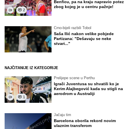
Benficu, pa na kraju napravio potez
zbog kojeg je u centru pažnje!
2
Crno-bijeli razbili Tobol
Saša Ilić nakon velike pobjede
Partizana: "Dešavaju se neke
stvari..."
NAJČITANIJE IZ KATEGORIJE
Prelijepe scene u Perthu
Igrači Juventusa su shvatili ko je
Kerim Alajbegović kada su stigli na
aerodrom u Australiji
1
Jačaju tim
Barcelona oborila rekord novim
ulaznim transferom