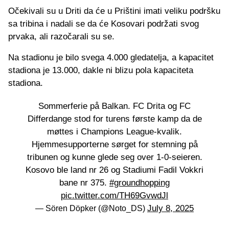
Očekivali su u Driti da će u Prištini imati veliku podršku
sa tribina i nadali se da će Kosovari podržati svog
prvaka, ali razočarali su se.
Na stadionu je bilo svega 4.000 gledatelja, a kapacitet
stadiona je 13.000, dakle ni blizu pola kapaciteta
stadiona.
Sommerferie på Balkan. FC Drita og FC
Differdange stod for turens første kamp da de
møttes i Champions League-kvalik.
Hjemmesupporterne sørget for stemning på
tribunen og kunne glede seg over 1-0-seieren.
Kosovo ble land nr 26 og Stadiumi Fadil Vokkri
bane nr 375.
#groundhopping
pic.twitter.com/TH69GvwdJl
July 8, 2025
— Sören Döpker (@Noto_DS)