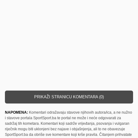
PRIKAŽI STRANICU KOMENTARA (0)
NAPOMENA:
Komentari odražavaju stavove njihovih autora/ica, a ne nužno
i stavove portala SportSport.ba te portal ne može i neće odgovarati za
sadržaj tih kometara. Komentari koji sadrže vrijeđanja, psovanja i vulgaran
riječnik mogu biti uklonjeni bez najave i objašnjenja, ali to ne obavezuje
SportSport.ba da obriše sve komentare koji krše pravila. Čitanjem prihvatate