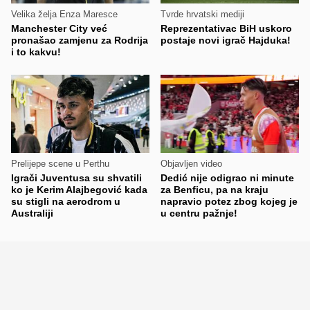
Velika želja Enza Maresce
Tvrde hrvatski mediji
Manchester City već
Reprezentativac BiH uskoro
pronašao zamjenu za Rodrija
postaje novi igrač Hajduka!
i to kakvu!
Prelijepe scene u Perthu
Objavljen video
Igrači Juventusa su shvatili
Dedić nije odigrao ni minute
ko je Kerim Alajbegović kada
za Benficu, pa na kraju
su stigli na aerodrom u
napravio potez zbog kojeg je
Australiji
u centru pažnje!