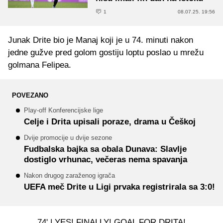
1
08.07.25. 19:56
Junak Drite bio je Manaj koji je u 74. minuti nakon
jedne gužve pred golom gostiju loptu poslao u mrežu
golmana Felipea.
POVEZANO
Play-off Konferencijske lige
Celje i Drita upisali poraze, drama u Češkoj
Dvije promocije u dvije sezone
Fudbalska bajka sa obala Dunava: Slavlje
dostiglo vrhunac, večeras nema spavanja
Nakon drugog zaraženog igrača
UEFA meč Drite u Ligi prvaka registrirala sa 3:0!
74' | YES! FINALLY! GOAL FOR DRITA!