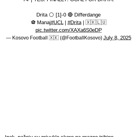
Drita ⚪️ [1]-0 🔴 Differdange
⚽ Manaj
#UCL
|
#Drita
| 🇽🇰🇱🇺
pic.twitter.com/XAXa6S0eDP
July 8, 2025
— Kosovo Football 🇽🇰 (@FootballKosovo)