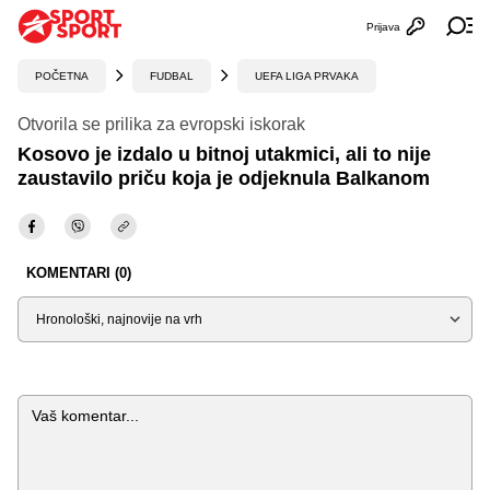
Prijava
Otvori profi
Ot
POČETNA
FUDBAL
UEFA LIGA PRVAKA
Otvorila se prilika za evropski iskorak
Kosovo je izdalo u bitnoj utakmici, ali to nije
zaustavilo priču koja je odjeknula Balkanom
KOMENTARI (0)
Sortiraj
Komentar