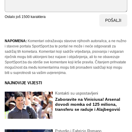
Ostalo još
1500
karaktera
POŠALJI
NAPOMENA:
Komentari odražavaju stavove njihovih autora/ica, a ne nužno
i stavove portala SportSport.ba te portal ne može i neće odgovarati za
sadržaj tih kometara. Komentari koji sadrže vrijeđanja, psovanja i vulgaran
riječnik mogu biti uklonjeni bez najave i objašnjenja, ali to ne obavezuje
SportSport.ba da obriše sve komentare koji krše pravila. Čitanjem prihvatate
mogućnost da među komentarima mogu biti pronađeni sadržaji koji mogu
biti u suprotnosti sa vašim uvjerenjima.
NAJNOVIJE VIJESTI
Kontakti su uspostavljeni
Zaboravite na Viniciusa! Arsenal
dovodi momka od 125 miliona,
transferu se raduje i Alajbegović
Potvrdio i Fabrizio Romano