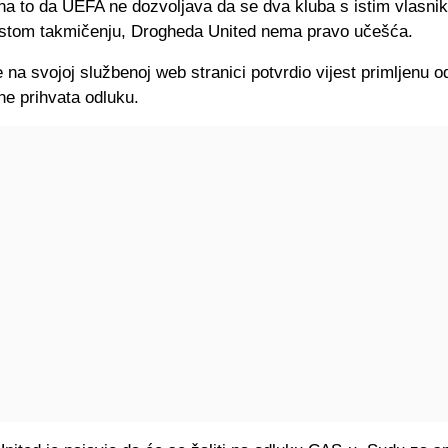
na to da UEFA ne dozvoljava da se dva kluba s istim vlasni
istom takmičenju, Drogheda United nema pravo učešća.
je na svojoj službenoj web stranici potvrdio vijest primljenu 
ne prihvata odluku.