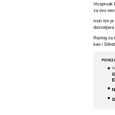
Viceprvak R
za ovu sez
Irski tim j
dozvoljava
Razlog za t
kao i Silke
POVEZ
N
G
E
N
G