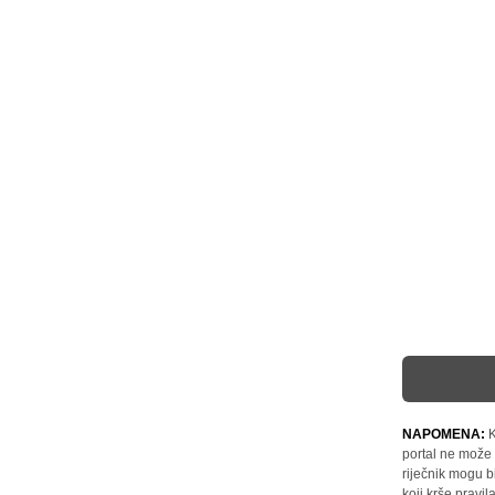
NAPOMENA:
K
portal ne može 
riječnik mogu b
koji krše pravi