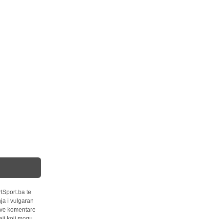
tSport.ba te
ja i vulgaran
 sve komentare
ji koji mogu