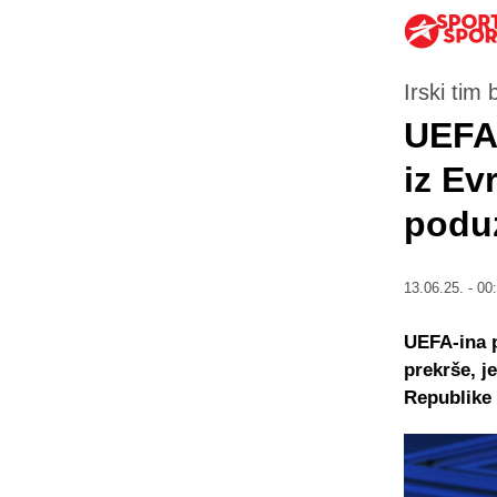
Irski tim
UEFA
iz Ev
poduz
13.06.25. - 00
UEFA-ina p
prekrše, j
Republike 