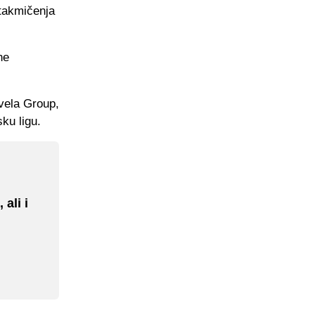
 takmičenja
ne
ivela Group,
ku ligu.
ali i