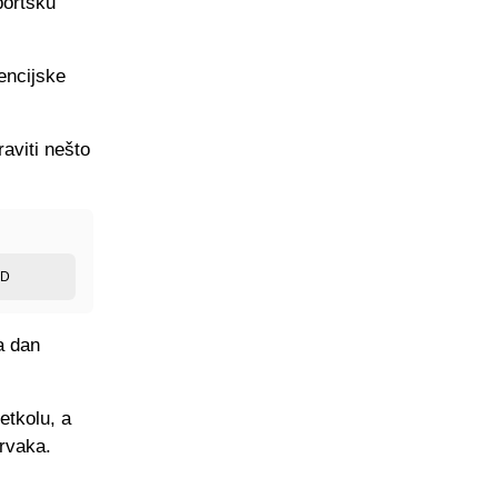
portsku
encijske
raviti nešto
ED
a dan
etkolu, a
prvaka.