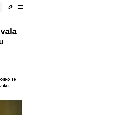
Otvori profil
Otvori meni
vala
su
oliko se
rvaku