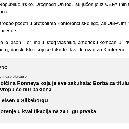
epublike Irske, Drogheda United, isključen je iz UEFA-inih
onu.
e trebao početi u pretkolima Konferencijske lige, ali UEFA im 
 učešće.
o je jasan - jer imaju istog vlasnika, američku kompaniju Tr
borg, danski klub koji se također kvalifikovao za Konferencijs
ANO
e može efektnije
olčina Ronneya koja je sve zakuhala: Borba za titulu, 
vropu će biti paklena
ielsen u Silkeborgu
orenje u kvalifikacijama za Ligu prvaka