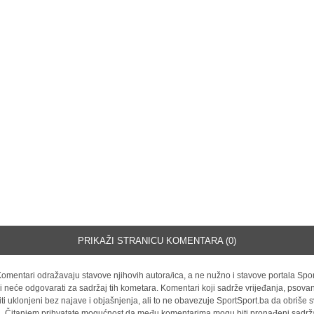
PRIKAŽI STRANICU KOMENTARA (0)
omentari odražavaju stavove njihovih autora/ica, a ne nužno i stavove portala Spor
i neće odgovarati za sadržaj tih kometara. Komentari koji sadrže vrijeđanja, psovan
iti uklonjeni bez najave i objašnjenja, ali to ne obavezuje SportSport.ba da obriše
la. Čitanjem prihvatate mogućnost da među komentarima mogu biti pronađeni sadrža