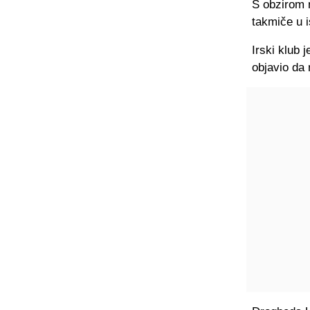
S obzirom 
takmiče u 
Irski klub 
objavio da 