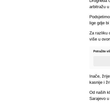
Drogheda U
arbitražu u
Podsjetimo
lige gdje b
Za razliku 
više u ovo
Potražite v
Inače, žrij
kasnije i ž
Od naših kl
Sarajevo u