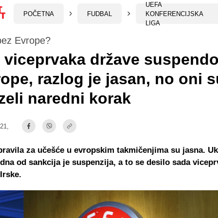
UEFA
POČETNA
FUDBAL
KONFERENCIJSKA
LIGA
 bez Evrope?
 viceprvaka države suspendo
rope, razlog je jasan, no oni 
eli naredni korak
:21,
ravila za učešće u evropskim takmičenjima su jasna. Uk
edna od sankcija je suspenzija, a to se desilo sada vicep
Irske.