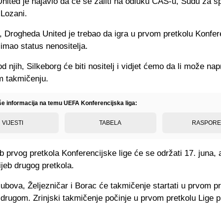
nited je najavio da će se žaliti na odluku CAS-u, Sudu za s
 Lozani.
, Drogheda United je trebao da igra u prvom pretkolu Konfer
i imao status nenositelja.
od njih, Silkeborg će biti nositelj i vidjet ćemo da li može nap
m takmičenju.
iše informacija na temu UEFA Konferencijska liga:
VIJESTI
TABELA
RASPOR
eb prvog pretkola Konferencijske lige će se održati 17. juna, 
rijeb drugog pretkola.
ubova, Željezničar i Borac će takmičenje startati u prvom pr
 drugom. Zrinjski takmičenje počinje u prvom pretkolu Lige 