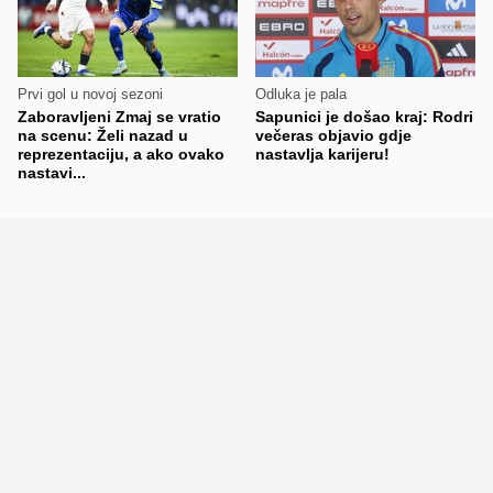
Prvi gol u novoj sezoni
Odluka je pala
Zaboravljeni Zmaj se vratio
Sapunici je došao kraj: Rodri
na scenu: Želi nazad u
večeras objavio gdje
reprezentaciju, a ako ovako
nastavlja karijeru!
nastavi...