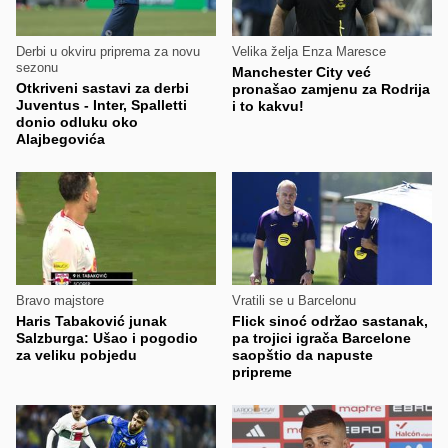
Derbi u okviru priprema za novu
Velika želja Enza Maresce
sezonu
Manchester City već
Otkriveni sastavi za derbi
pronašao zamjenu za Rodrija
Juventus - Inter, Spalletti
i to kakvu!
donio odluku oko
Alajbegovića
Bravo majstore
Vratili se u Barcelonu
Haris Tabaković junak
Flick sinoć održao sastanak,
Salzburga: Ušao i pogodio
pa trojici igrača Barcelone
za veliku pobjedu
saopštio da napuste
pripreme