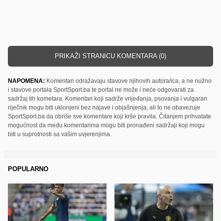
PRIKAŽI STRANICU KOMENTARA (0)
NAPOMENA:
Komentari odražavaju stavove njihovih autora/ica, a ne nužno
i stavove portala SportSport.ba te portal ne može i neće odgovarati za
sadržaj tih kometara. Komentari koji sadrže vrijeđanja, psovanja i vulgaran
riječnik mogu biti uklonjeni bez najave i objašnjenja, ali to ne obavezuje
SportSport.ba da obriše sve komentare koji krše pravila. Čitanjem prihvatate
mogućnost da među komentarima mogu biti pronađeni sadržaji koji mogu
biti u suprotnosti sa vašim uvjerenjima.
POPULARNO