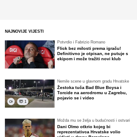
NAJNOVIJE VIJESTI
Potvrdio i Fabrizio Romano
Flick bez milosti prema igraču!
Definitivno je otpisan, ne putuje s
ekipom i može tražiti novi klub
Nemile scene u glavnom gradu Hrvatske
Žestoka tuča Bad Blue Boysa i
Torcide na aerodromu u Zagrebu,
pojavio se i video
1
Možda mu se želja u budućnosti i ostvari
Dani Olmo otkrio kojeg bi
reprezentativca Hrvatske volio
vidjeti u dresu Barcelone