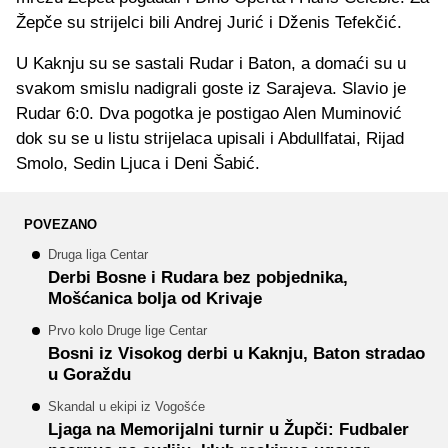
Žepče su strijelci bili Andrej Jurić i Dženis Tefekčić.
U Kaknju su se sastali Rudar i Baton, a domaći su u
svakom smislu nadigrali goste iz Sarajeva. Slavio je
Rudar 6:0. Dva pogotka je postigao Alen Muminović
dok su se u listu strijelaca upisali i Abdullfatai, Rijad
Smolo, Sedin Ljuca i Deni Šabić.
POVEZANO
Druga liga Centar
Derbi Bosne i Rudara bez pobjednika,
Mošćanica bolja od Krivaje
Prvo kolo Druge lige Centar
Bosni iz Visokog derbi u Kaknju, Baton stradao
u Goraždu
Skandal u ekipi iz Vogošće
Ljaga na Memorijalni turnir u Župči: Fudbaler