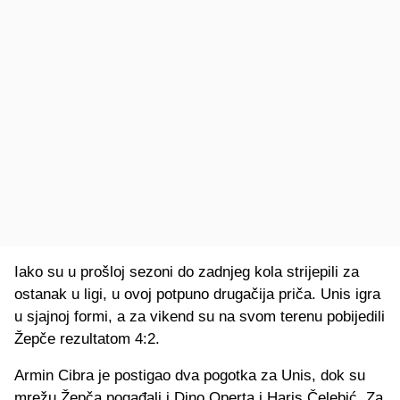
Iako su u prošloj sezoni do zadnjeg kola strijepili za
ostanak u ligi, u ovoj potpuno drugačija priča. Unis igra
u sjajnoj formi, a za vikend su na svom terenu pobijedili
Žepče rezultatom 4:2.
Armin Cibra je postigao dva pogotka za Unis, dok su
mrežu Žepča pogađali i Dino Operta i Haris Čelebić. Za