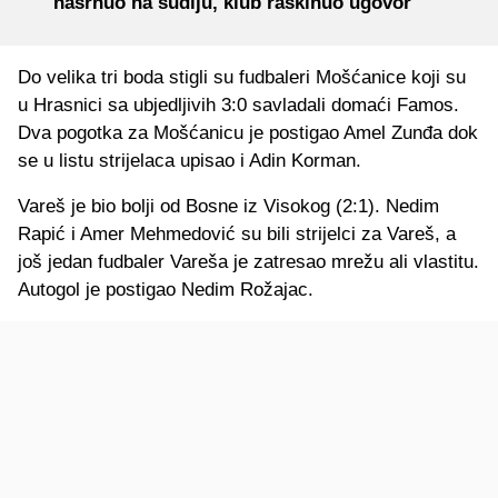
nasrnuo na sudiju, klub raskinuo ugovor
Do velika tri boda stigli su fudbaleri Mošćanice koji su
u Hrasnici sa ubjedljivih 3:0 savladali domaći Famos.
Dva pogotka za Mošćanicu je postigao Amel Zunđa dok
se u listu strijelaca upisao i Adin Korman.
Vareš je bio bolji od Bosne iz Visokog (2:1). Nedim
Rapić i Amer Mehmedović su bili strijelci za Vareš, a
još jedan fudbaler Vareša je zatresao mrežu ali vlastitu.
Autogol je postigao Nedim Rožajac.