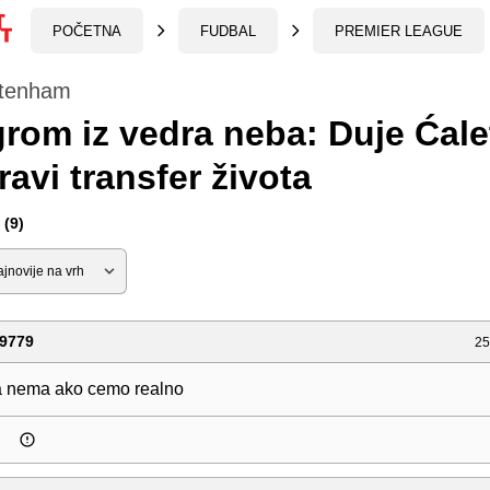
POČETNA
FUDBAL
PREMIER LEAGUE
ttenham
rom iz vedra neba: Duje Ćale
ravi transfer života
(9)
9779
25
a nema ako cemo realno