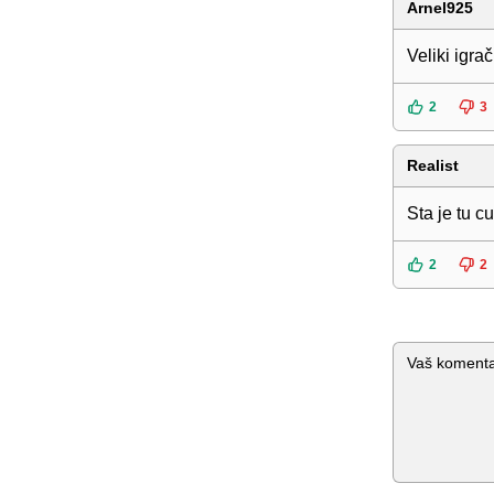
Arnel925
Veliki igrač
2
3
Realist
Sta je tu 
2
2
Komentar