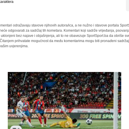
araktera
mentari odražavaju stavove njihovih autora/ica, a ne nužno i stavove portala Sport
 neće odgovarati za sadržaj tih kometara. Komentari koji sadrže vrijeđanja, psovanj
i uklonjeni bez najave i objašnjenja, ali to ne obavezuje SportSport.ba da obriše 
a. Čitanjem prihvatate mogućnost da među komentarima mogu biti pronađeni sadržaji
 vašim uvjerenjima.