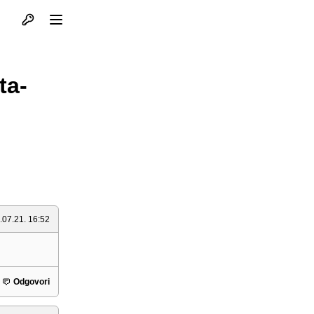
Otvori profil
Otvori meni
ta-
.07.21. 16:52
Odgovori