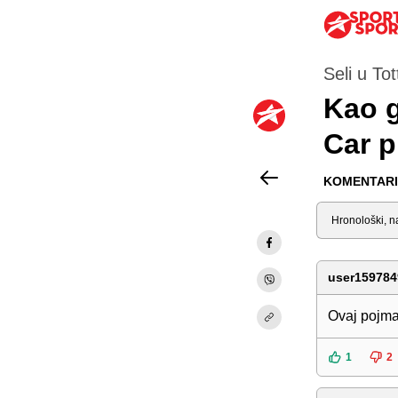
Seli u To
Kao g
Car p
KOMENTARI 
Sortiraj
user159784
Ovaj pojm
1
2