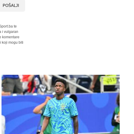
POŠALJI
Sport.ba te
a i vulgaran
sve komentare
 koji mogu biti