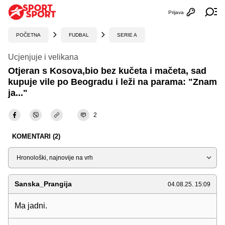
Prijava
Otvori profi
Ot
POČETNA
FUDBAL
SERIE A
Ucjenjuje i velikana
Otjeran s Kosova,bio bez kučeta i mačeta, sad
kupuje vile po Beogradu i leži na parama: "Znam
ja..."
2
KOMENTARI (2)
Sortiraj
Sanska_Prangija
04.08.25. 15:09
Ma jadni.