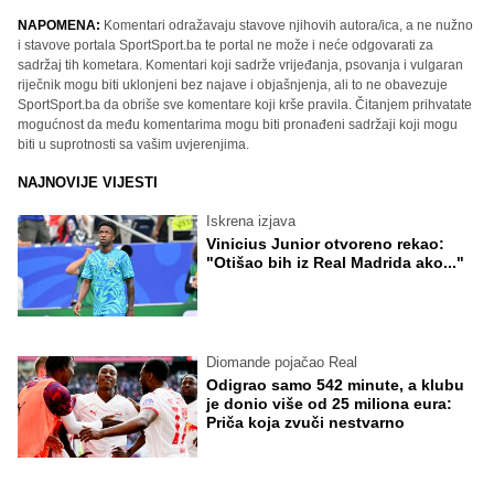
NAPOMENA:
Komentari odražavaju stavove njihovih autora/ica, a ne nužno
i stavove portala SportSport.ba te portal ne može i neće odgovarati za
sadržaj tih kometara. Komentari koji sadrže vrijeđanja, psovanja i vulgaran
riječnik mogu biti uklonjeni bez najave i objašnjenja, ali to ne obavezuje
SportSport.ba da obriše sve komentare koji krše pravila. Čitanjem prihvatate
mogućnost da među komentarima mogu biti pronađeni sadržaji koji mogu
biti u suprotnosti sa vašim uvjerenjima.
NAJNOVIJE VIJESTI
Iskrena izjava
Vinicius Junior otvoreno rekao:
"Otišao bih iz Real Madrida ako..."
Diomande pojačao Real
Odigrao samo 542 minute, a klubu
je donio više od 25 miliona eura:
Priča koja zvuči nestvarno