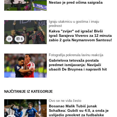
Nestao je pred očima saigrača
Igraju utakmicu u gostima i imaju
prednost
Kakva "zvijer" od igrača! Bivši
igrač Sarajeva Viveros za 12 minuta
6
zabio 2 gola Neymarovom Santosu!
Fotografija pokrenula lavinu reakcija
Gabrielova tetovaža postala
predmet ismijavanja: Navijači
ubacili De Bruynea i napravili hit
NAJČITANIJE IZ KATEGORIJE
Ovo se ne viđa često
Bosanac Malik Tubić junak
Schalkea: Gubili su 4:0, a onda je
uslijedio preokret za fudbalske