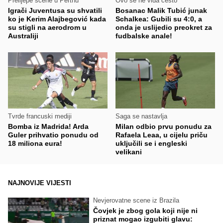
Prelijepe scene u Perthu
Ovo se ne viđa često
Igrači Juventusa su shvatili
Bosanac Malik Tubić junak
ko je Kerim Alajbegović kada
Schalkea: Gubili su 4:0, a
su stigli na aerodrom u
onda je uslijedio preokret za
Australiji
fudbalske anale!
Tvrde francuski mediji
Saga se nastavlja
Bomba iz Madrida! Arda
Milan odbio prvu ponudu za
Guler prihvatio ponudu od
Rafaela Leaa, u cijelu priču
18 miliona eura!
uključili se i engleski
velikani
NAJNOVIJE VIJESTI
Nevjerovatne scene iz Brazila
Čovjek je zbog gola koji nije ni
priznat mogao izgubiti glavu: