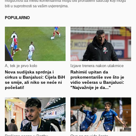
mogućnost da među komentarima mogu biti pronađeni sadržaji koji mogu
biti u suprotnosti sa vašim uvjerenjima.
POPULARNO
A, tek je prvo kolo
Izjave trenera nakon utakmice
Nova sudijska sprdnja i
Rahimić upitan da
cirkus u Banjaluci: Cijela BiH
prokomentariše sve što je
se smije, ali niko se neće ni
vidio večeras u Banjaluci:
počešati!
"Najvažnije je da..."