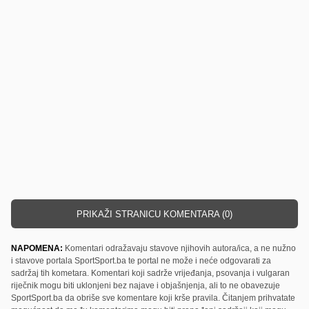
PRIKAŽI STRANICU KOMENTARA (0)
NAPOMENA:
Komentari odražavaju stavove njihovih autora/ica, a ne nužno
i stavove portala SportSport.ba te portal ne može i neće odgovarati za
sadržaj tih kometara. Komentari koji sadrže vrijeđanja, psovanja i vulgaran
riječnik mogu biti uklonjeni bez najave i objašnjenja, ali to ne obavezuje
SportSport.ba da obriše sve komentare koji krše pravila. Čitanjem prihvatate