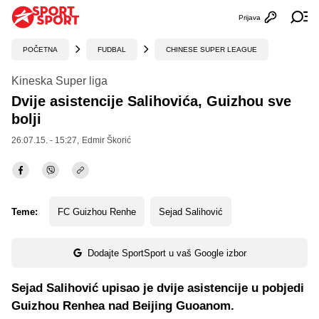
Prijava
Otvori profi
Ot
POČETNA
FUDBAL
CHINESE SUPER LEAGUE
Kineska Super liga
Dvije asistencije Salihovića, Guizhou sve
bolji
26.07.15. - 15:27,
Edmir Škorić
Teme:
FC Guizhou Renhe
Sejad Salihović
Dodajte SportSport u vaš Google izbor
Sejad Salihović upisao je dvije asistencije u pobjedi
Guizhou Renhea nad Beijing Guoanom.