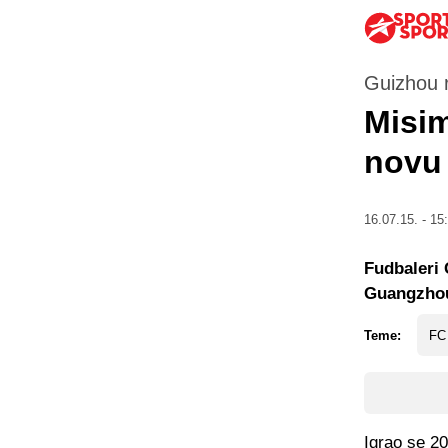
Guizhou 
Misim
novu 
16.07.15. - 15
Fudbaleri 
Guangzhou
Teme:
FC
Igrao se 20