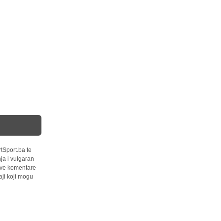
tSport.ba te
ja i vulgaran
 sve komentare
ji koji mogu