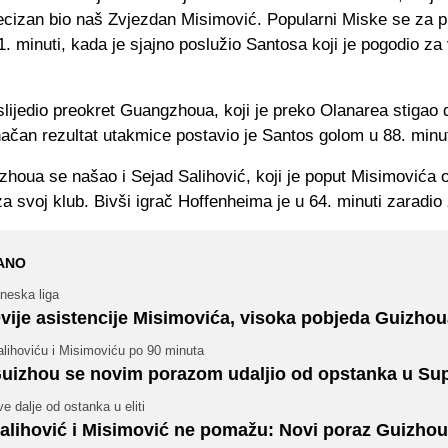
ecizan bio naš Zvjezdan Misimović. Popularni Miske se za 
1. minuti, kada je sjajno poslužio Santosa koji je pogodio za
lijedio preokret Guangzhoua, koji je preko Olanarea stigao
ačan rezultat utakmice postavio je Santos golom u 88. minut
zhoua se našao i Sejad Salihović, koji je poput Misimovića 
a svoj klub. Bivši igrač Hoffenheima je u 64. minuti zaradio 
ANO
neska liga
vije asistencije Misimovića, visoka pobjeda Guizho
lihoviću i Misimoviću po 90 minuta
uizhou se novim porazom udaljio od opstanka u Supe
e dalje od ostanka u eliti
alihović i Misimović ne pomažu: Novi poraz Guizho