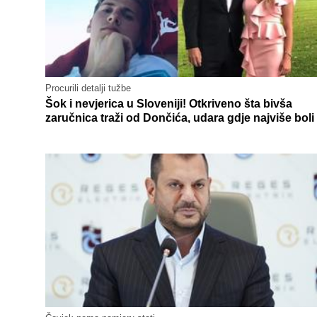
Procurili detalji tužbe
Šok i nevjerica u Sloveniji! Otkriveno šta bivša
zaručnica traži od Dončića, udara gdje najviše boli