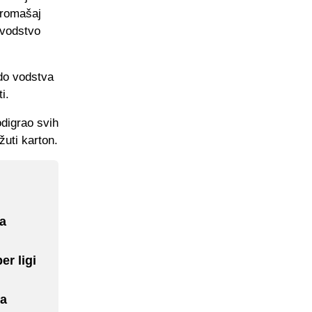
promašaj
 vodstvo
 do vodstva
i.
odigrao svih
žuti karton.
ua
r ligi
ua