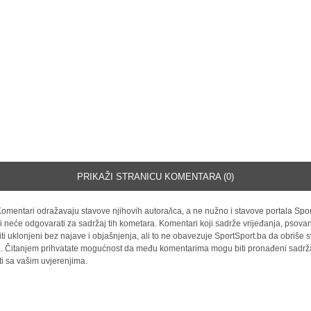
PRIKAŽI STRANICU KOMENTARA (0)
omentari odražavaju stavove njihovih autora/ica, a ne nužno i stavove portala Spor
i neće odgovarati za sadržaj tih kometara. Komentari koji sadrže vrijeđanja, psovan
iti uklonjeni bez najave i objašnjenja, ali to ne obavezuje SportSport.ba da obriše
la. Čitanjem prihvatate mogućnost da među komentarima mogu biti pronađeni sadrža
ti sa vašim uvjerenjima.