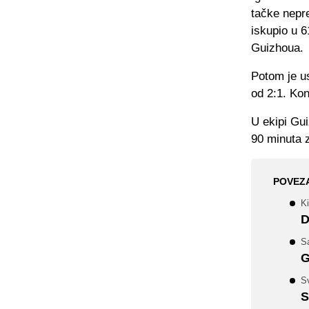
tačke nepr
iskupio u 6
Guizhoua.
Potom je us
od 2:1. Kon
U ekipi Gui
90 minuta z
POVEZ
Ki
D
Sa
G
Sv
S