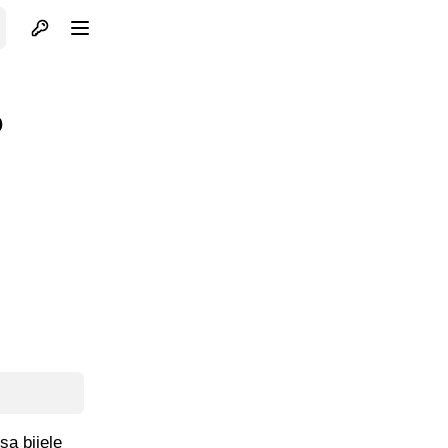
Otvori profil
Otvori meni
o
sa bijele