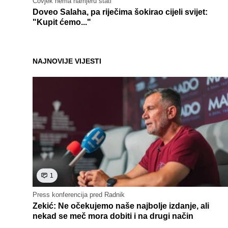
Čovjek nema namjeru stati
Doveo Salaha, pa riječima šokirao cijeli svijet:
"Kupit ćemo..."
NAJNOVIJE VIJESTI
1
Press konferencija pred Radnik
Zekić: Ne očekujemo naše najbolje izdanje, ali
nekad se meč mora dobiti i na drugi način