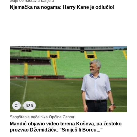
Gdje će nastaviti karijeru
Njemačka na nogama: Harry Kane je odlučio!
8
Saopštenje načelnika Općine Centar
Mandić objavio video terena Koševa, pa žestoko
prozvao Džemidžića: "Smiješ li Borcu..."