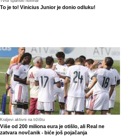
Tvrdi španski novinar
To je to! Vinicius Junior je donio odluku!
Kraljevi aktivni na tržištu
Više od 200 miliona eura je otišlo, ali Real ne
zatvara novčanik - biće još pojačanja