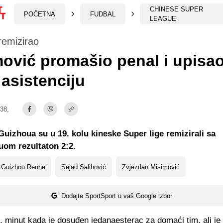
CHINESE SUPER
POČETNA
FUDBAL
LEAGUE
remizirao
ović promašio penal i upisa
asistenciju
:38,
Guizhoua su u 19. kolu kineske Super lige remizirali sa
om rezultaton 2:2.
 Guizhou Renhe
Sejad Salihović
Zvjezdan Misimović
Dodajte SportSport u vaš Google izbor
. minut kada je dosuđen jedanaesterac za domaći tim, ali je 