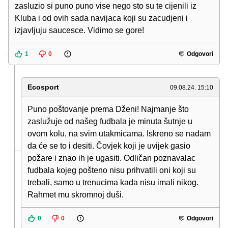
zasluzio si puno puno vise nego sto su te cijenili iz
Kluba i od ovih sada navijaca koji su zacudjeni i
izjavljuju saucesce. Vidimo se gore!
1
0
Odgovori
Ecosport
09.08.24. 15:10
Puno poštovanje prema Dženi! Najmanje što
zaslužuje od našeg fudbala je minuta šutnje u
ovom kolu, na svim utakmicama. Iskreno se nadam
da će se to i desiti. Čovjek koji je uvijek gasio
požare i znao ih je ugasiti. Odličan poznavalac
fudbala kojeg pošteno nisu prihvatili oni koji su
trebali, samo u trenucima kada nisu imali nikog.
Rahmet mu skromnoj duši.
0
0
Odgovori