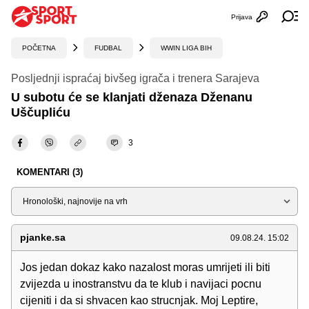
Prijava
Otvori profi
Ot
POČETNA
FUDBAL
WWIN LIGA BIH
Posljednji ispraćaj bivšeg igrača i trenera Sarajeva
U subotu će se klanjati dženaza Dženanu
Uščupliću
3
KOMENTARI (3)
Sortiraj
pjanke.sa
09.08.24. 15:02
Jos jedan dokaz kako nazalost moras umrijeti ili biti
zvijezda u inostranstvu da te klub i navijaci pocnu
cijeniti i da si shvacen kao strucnjak. Moj Leptire,