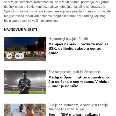
sadržaj tih kometara. Komentari koji sadrže vrijeđanja, psovanja i vulgaran
riječnik mogu biti uklonjeni bez najave i objašnjenja, ali to ne obavezuje
SportSport.ba da obriše sve komentare koji krše pravila. Čitanjem prihvatate
mogućnost da među komentarima mogu biti pronađeni sadržaji koji mogu
biti u suprotnosti sa vašim uvjerenjima.
NAJNOVIJE VIJESTI
Najvatreniji navijači Plavih
Manijaci napravili poziv za meč sa
BSK; uslijedio sukob u centru
grada
1
Zna se gdje će igrati iduće sezone
Mediji u Španiji jutros objavili ono
što se čekalo sedmicama: Vinicius
Junior je odlučio!
Bila je sa Mamićem, a sada je u zagrljaju
slavnog lica iz NBA lige
Spojili NBA glamur i balkanski