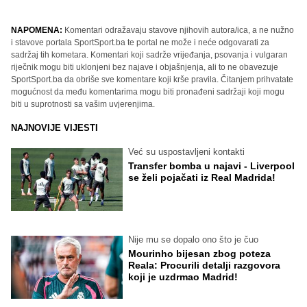
NAPOMENA:
Komentari odražavaju stavove njihovih autora/ica, a ne nužno
i stavove portala SportSport.ba te portal ne može i neće odgovarati za
sadržaj tih kometara. Komentari koji sadrže vrijeđanja, psovanja i vulgaran
riječnik mogu biti uklonjeni bez najave i objašnjenja, ali to ne obavezuje
SportSport.ba da obriše sve komentare koji krše pravila. Čitanjem prihvatate
mogućnost da među komentarima mogu biti pronađeni sadržaji koji mogu
biti u suprotnosti sa vašim uvjerenjima.
NAJNOVIJE VIJESTI
Već su uspostavljeni kontakti
Transfer bomba u najavi - Liverpool
se želi pojačati iz Real Madrida!
Nije mu se dopalo ono što je čuo
Mourinho bijesan zbog poteza
Reala: Procurili detalji razgovora
koji je uzdrmao Madrid!