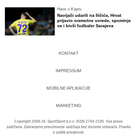
Haos u Kopru
Navijači udarili na Iličića, Hrvat
prijavio sramotne uvrede, spominje
se i bivši fudbaler Sarajeva
KONTAKT
IMPRESSUM
MOBILNE APLIKACIJE
MARKETING
Copyright 2008-26. SportSport d.o.o. ISSN 2744-2195. Sva prava
zadržana. Zabranjeno preuzimanje sadržaja bez dozvole izdavača.
Pravila
o zaštiti privatnosti.