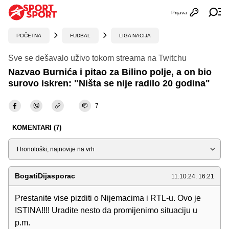
Prijava
Otvori profi
Ot
POČETNA
FUDBAL
LIGA NACIJA
Sve se dešavalo uživo tokom streama na Twitchu
Nazvao Burnića i pitao za Bilino polje, a on bio
surovo iskren: "Ništa se nije radilo 20 godina"
7
KOMENTARI (7)
Sortiraj
BogatiDijasporac
11.10.24. 16:21
Prestanite vise pizditi o Nijemacima i RTL-u. Ovo je
ISTINA!!!! Uradite nesto da promijenimo situaciju u
p.m.