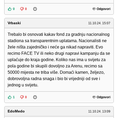
0
0
Odgovori
Vrbaski
11.10.24. 15:07
Trebalo bi osnovati kakav fond za gradnju nacionalnog
stadiona sa transparentnim uplatama. Nacionalisti ne
žele ništa zajedničko i neće ga nikad napraviti. Evo
recimo FACE TV ili neko drugi napravi kampanju da se
uplaćuje do kraja godine. Koliko nas ima u svijetu za
pola godine bi skupili dovoljno za Arenu, recimo sa
50000 mijesta ne triba više. Domaći kamen, željezo,
dobrovoljna radna snaga i bio bi vrijedniji od sve i
jednog u svijetu.
1
0
Odgovori
EdoMedo
11.10.24. 13:09