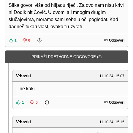
Slika govori više od hiljadu riječi. Za ovo nam nisu krivi
ni Dodik nit Čović. U ovom, a i mnogim drugim
slučajevima, moramo sami sebe u oči pogledat. Kad
dadneš fukari vlast, ovako ti uzvrati
1
0
Odgovori
PRIKAŽI PRETHODNE ODGOVORE (2)
Vrbaski
11.10.24. 15:07
...ne kaki
1
0
Odgovori
Vrbaski
11.10.24. 15:15