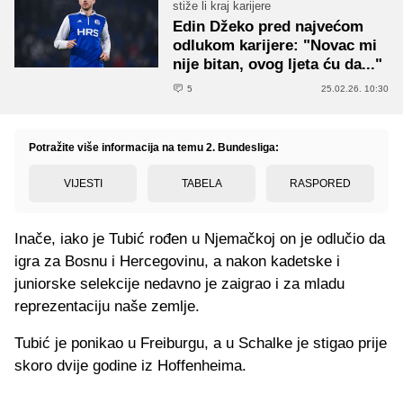
stiže li kraj karijere
Edin Džeko pred najvećom
odlukom karijere: "Novac mi
nije bitan, ovog ljeta ću da..."
5
25.02.26. 10:30
Potražite više informacija na temu 2. Bundesliga:
VIJESTI
TABELA
RASPORED
Inače, iako je Tubić rođen u Njemačkoj on je odlučio da
igra za Bosnu i Hercegovinu, a nakon kadetske i
juniorske selekcije nedavno je zaigrao i za mladu
reprezentaciju naše zemlje.
Tubić je ponikao u Freiburgu, a u Schalke je stigao prije
skoro dvije godine iz Hoffenheima.