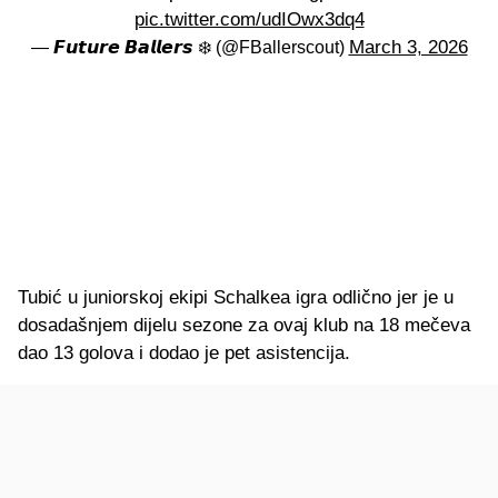
pic.twitter.com/udIOwx3dq4
March 3, 2026
— 𝙁𝙪𝙩𝙪𝙧𝙚 𝘽𝙖𝙡𝙡𝙚𝙧𝙨 ❄️ (@FBallerscout)
Tubić u juniorskoj ekipi Schalkea igra odlično jer je u
dosadašnjem dijelu sezone za ovaj klub na 18 mečeva
dao 13 golova i dodao je pet asistencija.