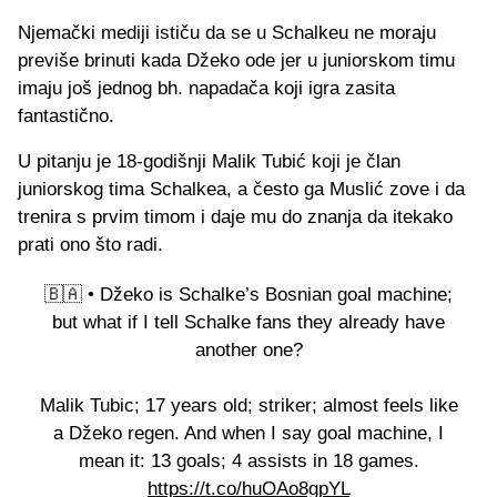
Njemački mediji ističu da se u Schalkeu ne moraju
previše brinuti kada Džeko ode jer u juniorskom timu
imaju još jednog bh. napadača koji igra zasita
fantastično.
U pitanju je 18-godišnji Malik Tubić koji je član
juniorskog tima Schalkea, a često ga Muslić zove i da
trenira s prvim timom i daje mu do znanja da itekako
prati ono što radi.
🇧🇦 • Džeko is Schalke’s Bosnian goal machine;
but what if I tell Schalke fans they already have
another one?
Malik Tubic; 17 years old; striker; almost feels like
a Džeko regen. And when I say goal machine, I
mean it: 13 goals; 4 assists in 18 games.
https://t.co/huOAo8gpYL