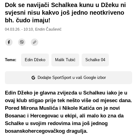
Dok se navijači Schalkea kunu u Džeku ni
svjesni nisu kakvo još jedno neotkriveno
bh. čudo imaju!
04.03.26. - 10:10,
Endin Čaušević
Teme:
Edin Džeko
Malik Tubić
Schalke 04
Dodajte SportSport u vaš Google izbor
Edin Džeko je glavna zvijezda u Schalkeu iako je u
ovaj klub stigao prije tek nešto više od mjesec dana.
Pored Mirona Muslića i Nikole Katića on je novi
Bosanac i Hercegovac u ekipi, ali malo ko zna da
Schalke u svojim redovima ima još jednog
bosanskohercegovačkog dragulja.