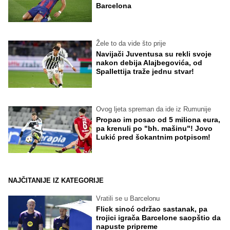
Barcelona
Žele to da vide što prije
Navijači Juventusa su rekli svoje
nakon debija Alajbegovića, od
Spallettija traže jednu stvar!
Ovog ljeta spreman da ide iz Rumunije
Propao im posao od 5 miliona eura,
pa krenuli po "bh. mašinu"! Jovo
Lukić pred šokantnim potpisom!
NAJČITANIJE IZ KATEGORIJE
Vratili se u Barcelonu
Flick sinoć održao sastanak, pa
trojici igrača Barcelone saopštio da
napuste pripreme