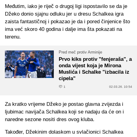
Međutim, iako je riječ o drugoj ligi ispostavilo se da je
Džeko donio sjajnu odluku jer u dresu Schalkea igra
zaista fantastičnoj i pokazao je da i pored činjenice što
ima već skoro 40 godina i dalje ima šta pokazati na
terenu.
Pred meč protiv Arminije
Prvo kiks protiv "fenjeraša", a
onda vijest koja je Mirona
Muslića i Schalke "izbacila iz
cipela"
1
02.03.26. 10:54
Za kratko vrijeme Džeko je postao glavna zvijezda i
ljubimac navijača Schalkea koji se nadaju da će on i
naredne sezone nositi dres ovog kluba.
Također, Džekinim dolaskom u svlačionici Schalkea