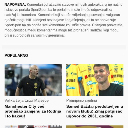
NAPOMENA:
Komentari odražavaju stavove njihovih autora/ica, a ne nužno
i stavove portala SportSport.ba te portal ne može i neće odgovarati za
sadržaj tih kometara. Komentari koji sadrže vrijeđanja, psovanja i vulgaran
riječnik mogu biti uklonjeni bez najave i objašnjenja, ali to ne obavezuje
SportSport.ba da obriše sve komentare koji krše pravila. Čitanjem prihvatate
mogućnost da među komentarima mogu biti pronađeni sadržaji koji mogu
biti u suprotnosti sa vašim uvjerenjima.
POPULARNO
Velika želja Enza Maresce
Promijenio sredinu
Manchester City već
Samed Baždar predstavljen u
pronašao zamjenu za Rodrija
novom klubu: Zmaj potpisao
i to kakvu!
ugovor do 2031. godine