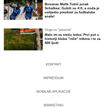
Bosanac Malik Tubić junak
Schalkea: Gubili su 4:0, a onda je
uslijedio preokret za fudbalske
anale!
Sloga se "ponovila"
Malo im za sreću treba: Prvi put u
historiji kluba "niče" tribina i to za
400 ljudi
KONTAKT
IMPRESSUM
MOBILNE APLIKACIJE
MARKETING