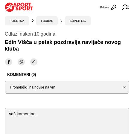
Prijava
Otvori profi
Ot
POČETNA
FUDBAL
SÜPER LIG
Odlazi nakon 10 godina
Edin Višća u petak pozdravlja navijače novog
kluba
KOMENTARI (0)
Sortiraj
Komentar