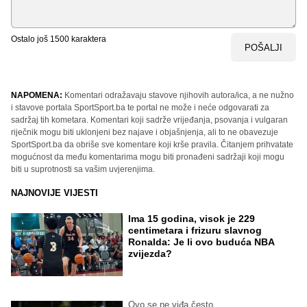
Ostalo još
1500
karaktera
POŠALJI
NAPOMENA:
Komentari odražavaju stavove njihovih autora/ica, a ne nužno
i stavove portala SportSport.ba te portal ne može i neće odgovarati za
sadržaj tih kometara. Komentari koji sadrže vrijeđanja, psovanja i vulgaran
riječnik mogu biti uklonjeni bez najave i objašnjenja, ali to ne obavezuje
SportSport.ba da obriše sve komentare koji krše pravila. Čitanjem prihvatate
mogućnost da među komentarima mogu biti pronađeni sadržaji koji mogu
biti u suprotnosti sa vašim uvjerenjima.
NAJNOVIJE VIJESTI
Ima 15 godina, visok je 229
centimetara i frizuru slavnog
Ronalda: Je li ovo buduća NBA
zvijezda?
Ovo se ne viđa često