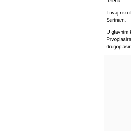
terenu.
I ovaj rezu
Surinam.
U glavnim k
Prvoplasira
drugoplasir