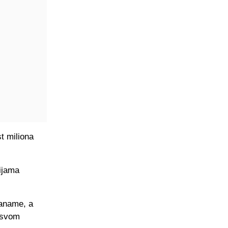
t miliona
ijama
Paname, a
 svom