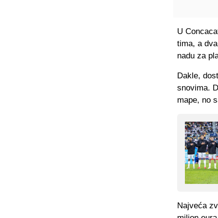
U Concacaf 
tima, a dva
nadu za pl
Dakle, dos
snovima. D
mape, no sa
Najveća zvi
milion eura