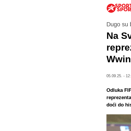
Dugo su b
Na Sv
repre
Wwin 
05.09.25. - 12
Odluka FIF
reprezenta
doći do his