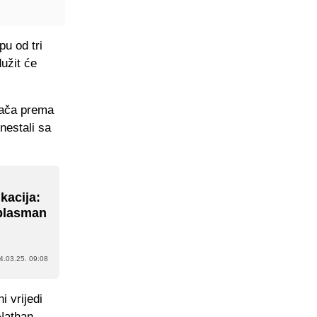
pu od tri
dužit će
rača prema
nestali sa
ikacija:
u plasman
4.03.25. 09:08
i vrijedi
 Nathan