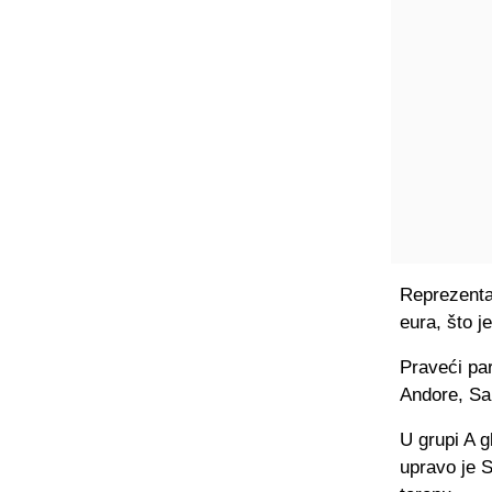
Reprezenta
eura, što j
Praveći par
Andore, San
U grupi A g
upravo je 