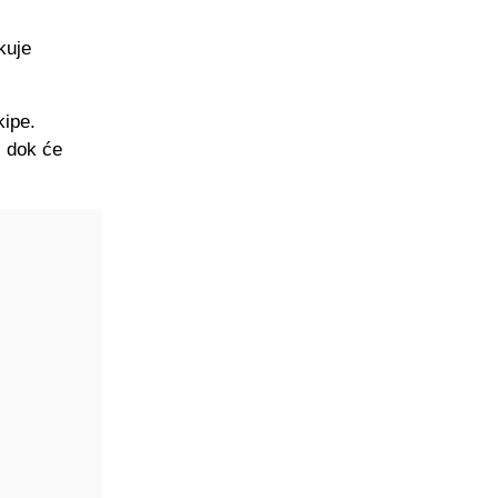
kuje
kipe.
, dok će