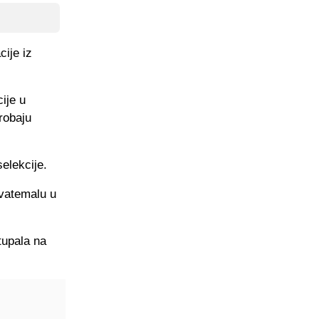
cije iz
ije u
robaju
selekcije.
Gvatemalu u
tupala na