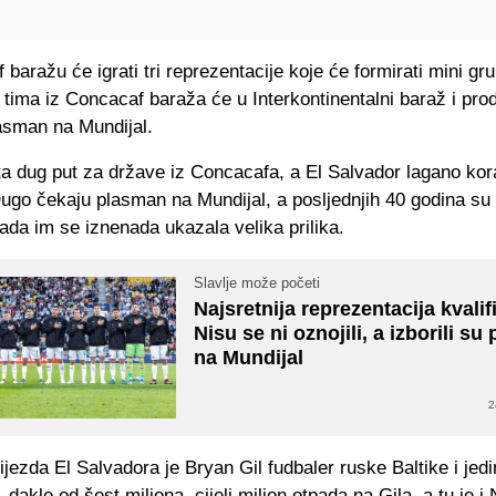
baražu će igrati tri reprezentacije koje će formirati mini gru
 tima iz Concacaf baraža će u Interkontinentalni baraž i pro
asman na Mundijal.
ta dug put za države iz Concacafa, a El Salvador lagano ko
ugo čekaju plasman na Mundijal, a posljednjih 40 godina su 
da im se iznenada ukazala velika prilika.
Slavlje može početi
Najsretnija reprezentacija kvalif
Nisu se ni oznojili, a izborili s
na Mundijal
2
jezda El Salvadora je Bryan Gil fudbaler ruske Baltike i jedin
, dakle od šest miliona, cijeli milion otpada na Gila, a tu je i