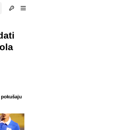
Otvori profil
Otvori meni
dati
pola
a pokušaju