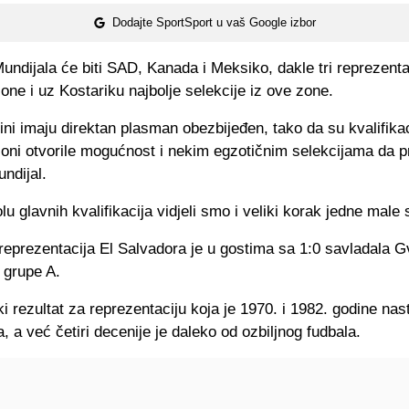
Dodajte SportSport u vaš Google izbor
ndijala će biti SAD, Kanada i Meksiko, dakle tri reprezenta
ne i uz Kostariku najbolje selekcije iz ove zone.
i imaju direktan plasman obezbijeđen, tako da su kvalifikac
oni otvorile mogućnost i nekim egzotičnim selekcijama da p
undijal.
u glavnih kvalifikacija vidjeli smo i veliki korak jedne male 
reprezentacija El Salvadora je u gostima sa 1:0 savladala 
 grupe A.
ki rezultat za reprezentaciju koja je 1970. i 1982. godine nas
, a već četiri decenije je daleko od ozbiljnog fudbala.