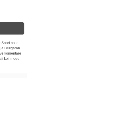
tSport.ba te
ja i vulgaran
 sve komentare
ji koji mogu