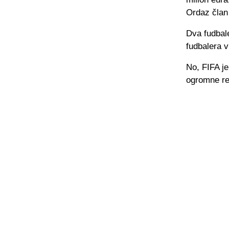
Ordaz član
Dva fudbale
fudbalera v
No, FIFA j
ogromne re