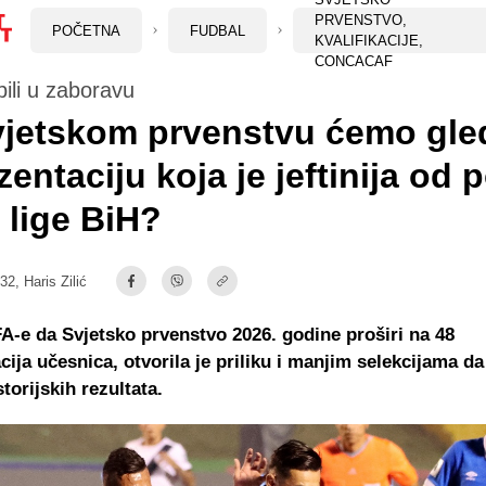
PRVENSTVO,
POČETNA
FUDBAL
KVALIFIKACIJE,
CONCACAF
ili u zaboravu
jetskom prvenstvu ćemo gle
zentaciju koja je jeftinija od 
lige BiH?
:32,
Haris Zilić
A-e da Svjetsko prvenstvo 2026. godine proširi na 48
cija učesnica, otvorila je priliku i manjim selekcijama d
torijskih rezultata.