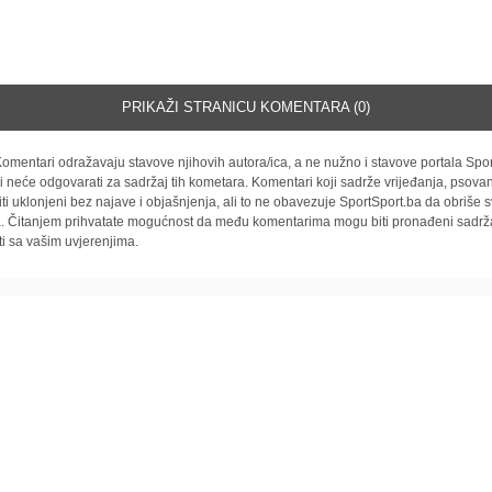
PRIKAŽI STRANICU KOMENTARA (0)
omentari odražavaju stavove njihovih autora/ica, a ne nužno i stavove portala Spor
i neće odgovarati za sadržaj tih kometara. Komentari koji sadrže vrijeđanja, psovan
iti uklonjeni bez najave i objašnjenja, ali to ne obavezuje SportSport.ba da obriše
la. Čitanjem prihvatate mogućnost da među komentarima mogu biti pronađeni sadrža
ti sa vašim uvjerenjima.