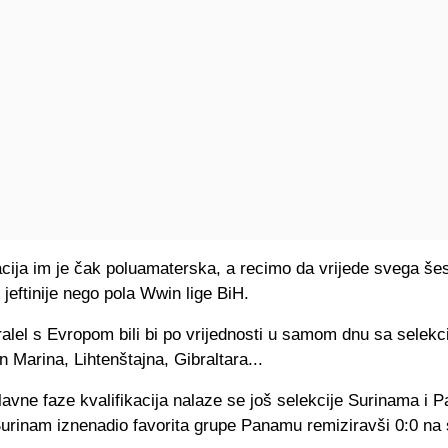
cija im je čak poluamaterska, a recimo da vrijede svega šes
e jeftinije nego pola Wwin lige BiH.
alel s Evropom bili bi po vrijednosti u samom dnu sa selekc
 Marina, Lihtenštajna, Gibraltara...
lavne faze kvalifikacija nalaze se još selekcije Surinama i 
Surinam iznenadio favorita grupe Panamu remiziravši 0:0 na