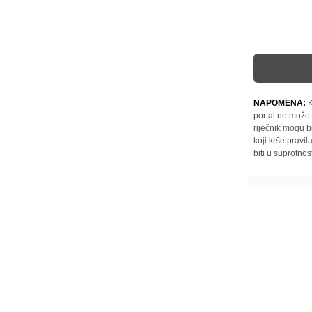
NAPOMENA:
K
portal ne može 
riječnik mogu b
koji krše pravi
biti u suprotnos