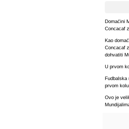
Domaćini Mu
Concacaf zo
Kao domaćin
Concacaf z
dohvatiti M
U prvom kol
Fudbalska 
prvom kolu
Ovo je veli
Mundijalima