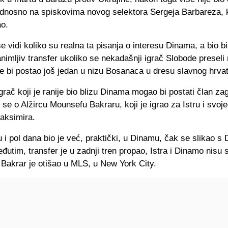
dnosno na spiskovima novog selektora Sergeja Barbareza, k
ao.
e vidi koliko su realna ta pisanja o interesu Dinama, a bio bi
imljiv transfer ukoliko se nekadašnji igrač Slobode preseli
te bi postao još jedan u nizu Bosanaca u dresu slavnog hrva
grač koji je ranije bio blizu Dinama mogao bi postati član z
i se o Alžircu Mounsefu Bakraru, koji je igrao za Istru i svoj
aksimira.
u i pol dana bio je već, praktički, u Dinamu, čak se slikao 
utim, transfer je u zadnji tren propao, Istra i Dinamo nisu 
i Bakrar je otišao u MLS, u New York City.