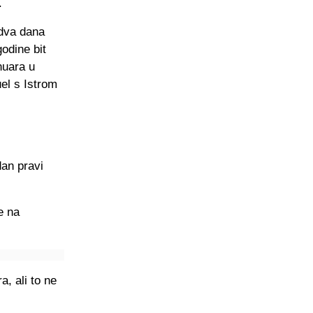
.
 dva dana
odine bit
nuara u
el s Istrom
dan pravi
e na
, ali to ne