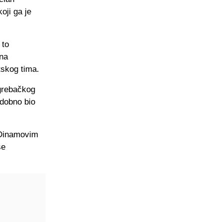
oji ga je
 to
 na
tskog tima.
agrebačkog
edobno bio
s Dinamovim
se