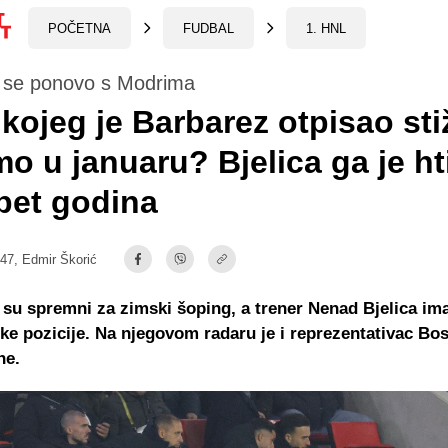
POČETNA
FUDBAL
1. HNL
 se ponovo s Modrima
 kojeg je Barbarez otpisao sti
o u januaru? Bjelica ga je hti
 pet godina
:47,
Edmir Škorić
su spremni za zimski šoping, a trener Nenad Bjelica i
eke pozicije. Na njegovom radaru je i reprezentativac Bos
ne.