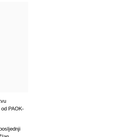
tvu
zu od PAOK-
posljednji
član