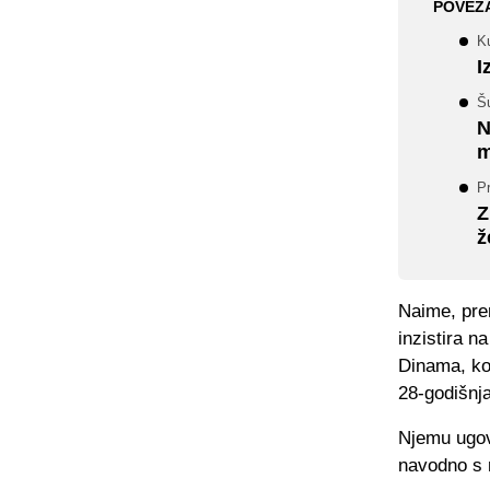
POVEZ
Ku
I
Š
N
m
Pr
Z
ž
Naime, pre
inzistira n
Dinama, koj
28-godišnja
Njemu ugov
navodno s n