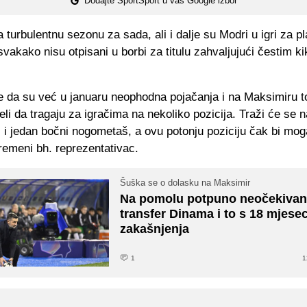
Dodajte SportSport u vaš Google izbor
turbulentnu sezonu za sada, ali i dalje su Modri u igri za pl
svakako nisu otpisani u borbi za titulu zahvaljujući čestim k
e da su već u januaru neophodna pojačanja i na Maksimiru to
li da tragaju za igračima na nekoliko pozicija. Traži će se 
i i jedan bočni nogometaš, a ovu potonju poziciju čak bi mo
remeni bh. reprezentativac.
Šuška se o dolasku na Maksimir
Na pomolu potpuno neočekiva
transfer Dinama i to s 18 mjesec
zakašnjenja
1
1