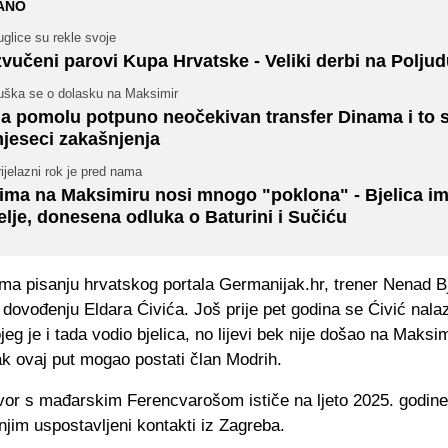
ANO
glice su rekle svoje
zvučeni parovi Kupa Hrvatske - Veliki derbi na Poljud
uška se o dolasku na Maksimir
a pomolu potpuno neočekivan transfer Dinama i to s
jeseci zakašnjenja
ijelazni rok je pred nama
ima na Maksimiru nosi mnogo "poklona" - Bjelica i
elje, donesena odluka o Baturini i Sučiću
ma pisanju hrvatskog portala Germanijak.hr, trener Nenad Bj
a dovođenju Eldara Ćivića. Još prije pet godina se Ćivić nalaz
eg je i tada vodio bjelica, no lijevi bek nije došao na Maksim
k ovaj put mogao postati član Modrih.
or s mađarskim Ferencvarošom ističe na ljeto 2025. godine
jim uspostavljeni kontakti iz Zagreba.