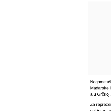
Nogometaš 
Mađarske i 
a u Grčkoj.
Za reprezen
put igrao t