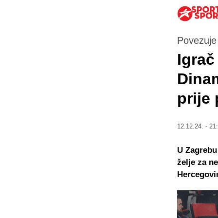
Povezuje
Igrač
Dinam
prije
12.12.24. - 21
U Zagrebu 
želje za n
Hercegovi