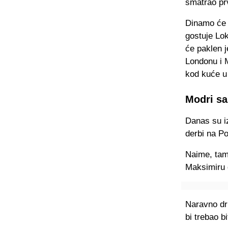
smatrao pr
Dinamo će 
gostuje Lo
će paklen j
Londonu i 
kod kuće u
Modri sa
Danas su iz
derbi na Po
Naime, tam
Maksimiru 
Naravno dru
bi trebao b