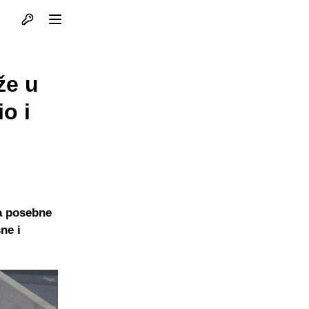
Otvori profil
Otvori meni
že u
o i
ma posebne
ne i