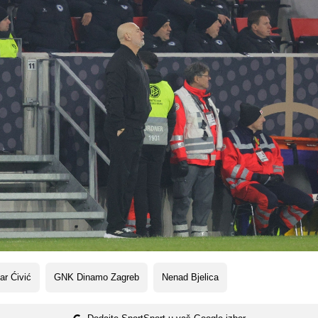
ar Ćivić
GNK Dinamo Zagreb
Nenad Bjelica