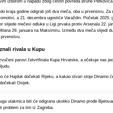
vim izborom u napadu zbog čestih povreda Brune Petkovića
do kraja godine odigrati još dva meča, oba u prvenstvu. Za
komotivi, a 21. decembra ugostiće Varaždin. Početak 2025. g
er slijede mečevi odluke u Ligi prvaka protiv Arsenala 22. ja
Milana 29. januara na Maksimiru. Između dva meča slijedi du
 prvenstvu.
znali rivala u Kupu
vučeni parovi četvrtfinala Kupa Hrvatske, a očekuje nas je
ljudu.
o će Hajduk dočekati Rijeku, a kakao stvari stoje Dinamo ć
dočekati Osijek.
ga utakmica biti će odigrana ukoliko Dinamo prođe Bjelovara
iti problem za tim iz Zagreba.