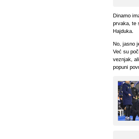
Dinamo ima 
prvaka, te 
Hajduka.
No, jasno j
Već su poče
veznjak, al
popuni pov