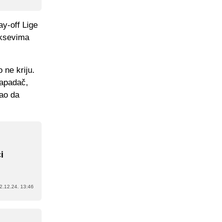
ay-off Lige
iksevima
 ne kriju.
napadač,
gao da
n
i
2.12.24. 13:46