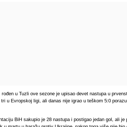
rođen u Tuzli ove sezone je upisao devet nastupa u prvens
tri u Evropskoj ligi, ali danas nije igrao u teškom 5:0 pora
taciju BiH sakupio je 28 nastupa i postigao jedan gol, ali je 
ek u martu u baražu protiv Ukrajine, nakon toga više nije bio 