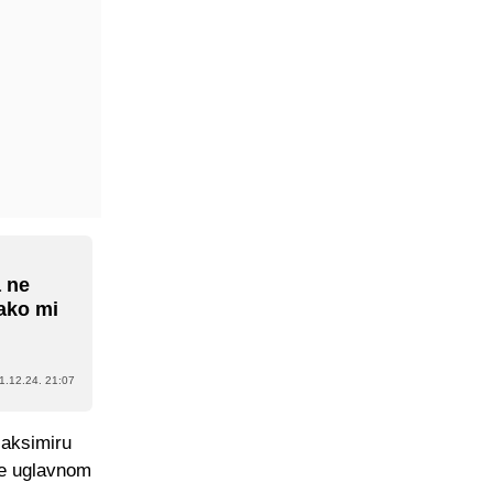
a ne
Tako mi
1.12.24. 21:07
Maksimiru
 se uglavnom