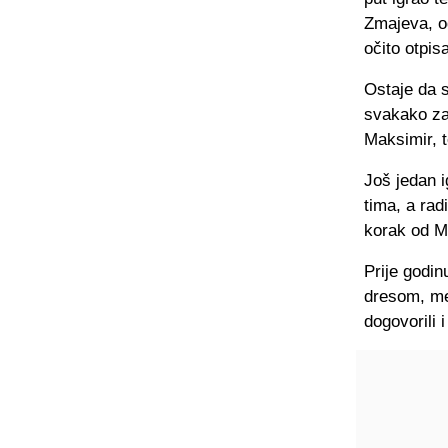
Zmajeva, o
očito otpis
Ostaje da s
svakako zan
Maksimir, 
Još jedan i
tima, a rad
korak od M
Prije godin
dresom, međ
dogovorili 