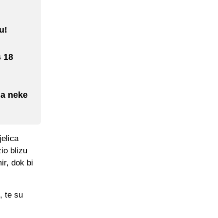
u!
 18
ma neke
elica
io blizu
ir, dok bi
, te su