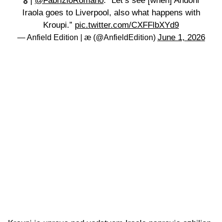
🎖️ |
@FabrizioRomano
: “Let’s see [when] Andoni
Iraola goes to Liverpool, also what happens with
Kroupi.”
pic.twitter.com/CXFFlbXYd9
June 1, 2026
— Anfield Edition | æ (@AnfieldEdition)