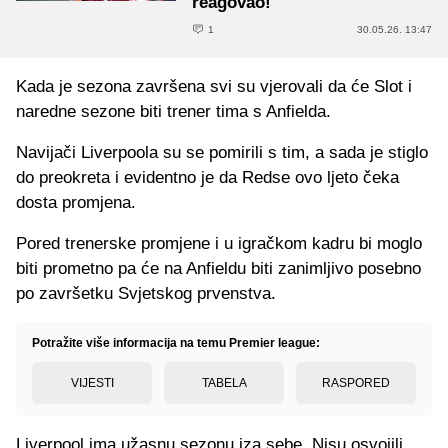
reagovao!
1
30.05.26. 13:47
Kada je sezona završena svi su vjerovali da će Slot i
naredne sezone biti trener tima s Anfielda.
Navijači Liverpoola su se pomirili s tim, a sada je stiglo
do preokreta i evidentno je da Redse ovo ljeto čeka
dosta promjena.
Pored trenerske promjene i u igračkom kadru bi moglo
biti prometno pa će na Anfieldu biti zanimljivo posebno
po završetku Svjetskog prvenstva.
Potražite više informacija na temu Premier league:
VIJESTI
TABELA
RASPORED
Liverpool ima užasnu sezonu iza sebe. Nisu osvojili