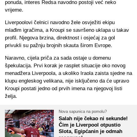
ponuda, interes Redsa navodno postoji već neko
vrijeme.
Liverpoolovi čelnici navodno žele osvježiti ekipu
mlađim igračima, a Kroupi se savršeno uklapa u takav
profil. Njegova brzina, direktnost i osjećaj za gol
privukli su pažnju brojnih skauta širom Evrope.
Naravno, cijela priča za sada ostaje u domenu
špekulacija. Prvi korak je rasplet situacije oko novog
menadžera Liverpoola, a ukoliko Iraola zaista sjedne na
klupu engleskog velikana, nije isključeno da će upravo
Kroupi postati jedno od prvih imena na njegovoj listi
želja.
Nova sapunica na pomolu?
Salah nije čekao ni sekunde!
Čim je Liverpool otpustio
Slota, Egipćanin je odmah