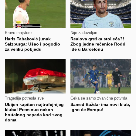
Bravo majstore
Nije zadovoljan
Haris Tabaković junak
Realova greška stoljeća?!
Salzburga: Ušao i pogodio
Zbog jedne rečenice Rodri
za veliku pobjedu
ide u Barcelonu
Tragedija potresla sve
Čeka se samo zvanična potvrda
Ubijen kapiten najtrofejnijeg
Samed Baždar ima novi klub,
kluba! Preminuo nakon
igrat će Evropu!
brutalnog napada kod svog
doma