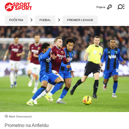
Prijava
Otvori profi
Ot
POČETNA
FUDBAL
PREMIER LEAGUE
Mark Greenwood
Prometno na Anfieldu