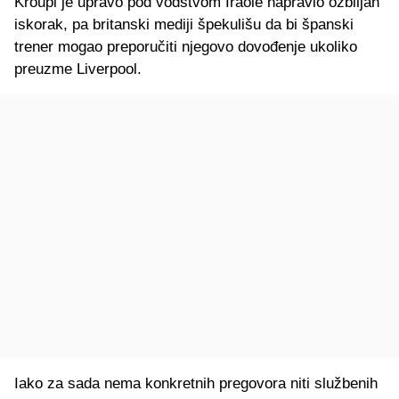
Kroupi je upravo pod vodstvom Iraole napravio ozbiljan
iskorak, pa britanski mediji špekulišu da bi španski
trener mogao preporučiti njegovo dovođenje ukoliko
preuzme Liverpool.
Iako za sada nema konkretnih pregovora niti službenih