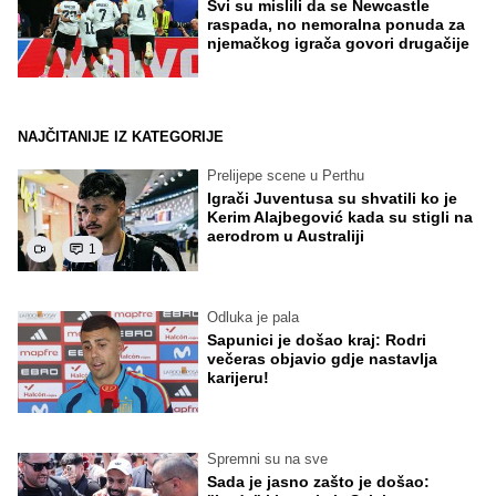
Svi su mislili da se Newcastle
raspada, no nemoralna ponuda za
njemačkog igrača govori drugačije
NAJČITANIJE IZ KATEGORIJE
Prelijepe scene u Perthu
Igrači Juventusa su shvatili ko je
Kerim Alajbegović kada su stigli na
aerodrom u Australiji
1
Odluka je pala
Sapunici je došao kraj: Rodri
večeras objavio gdje nastavlja
karijeru!
Spremni su na sve
Sada je jasno zašto je došao: