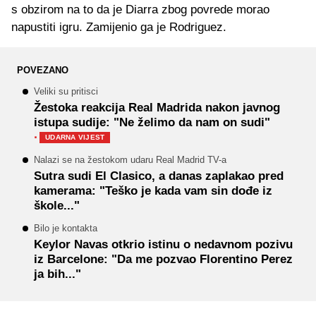
s obzirom na to da je Diarra zbog povrede morao
napustiti igru. Zamijenio ga je Rodriguez.
POVEZANO
Veliki su pritisci
Žestoka reakcija Real Madrida nakon javnog
istupa sudije: "Ne želimo da nam on sudi"
·
UDARNA VIJEST
Nalazi se na žestokom udaru Real Madrid TV-a
Sutra sudi El Clasico, a danas zaplakao pred
kamerama: "Teško je kada vam sin dođe iz
škole..."
Bilo je kontakta
Keylor Navas otkrio istinu o nedavnom pozivu
iz Barcelone: "Da me pozvao Florentino Perez
ja bih..."