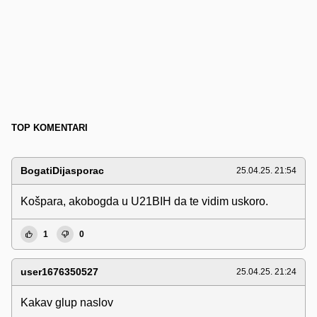
TOP KOMENTARI
BogatiDijasporac
25.04.25. 21:54
Košpara, akobogda u U21BIH da te vidim uskoro.
1
0
user1676350527
25.04.25. 21:24
Kakav glup naslov