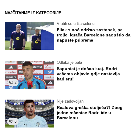
NAJČITANIJE IZ KATEGORIJE
Vratili se u Barcelonu
Flick sinoć održao sastanak, pa
trojici igrača Barcelone saopštio da
napuste pripreme
Odluka je pala
Sapunici je došao kraj: Rodri
večeras objavio gdje nastavlja
karijeru!
2
Nije zadovoljan
Realova greška stoljeća?! Zbog
jedne rečenice Rodri ide u
Barcelonu
6