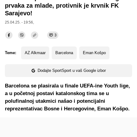
prvaka za mlade, protivnik je krvnik FK
Sarajevo!
25.04.25. - 19:56,
3
Teme:
AZ Alkmaar
Barcelona
Eman Košpo
Dodajte SportSport u vaš Google izbor
Barcelona se plasirala u finale UEFA-ine Youth lige,
a u početnoj postavi katalonskog tima se u
polufinalnoj utakmici našao i potencijalni
reprezentativac Bosne i Hercegovine, Eman Košpo.