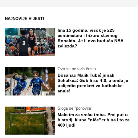
NAJNOVIJE VIJESTI
Ima 15 godina, visok je 229
centimetara i frizuru slavnog
Ronalda: Je li ovo buduća NBA
zvijezda?
Ovo se ne viđa često
Bosanac Malik Tubić junak
Schalkea: Gubili su 4:0, a onda je
uslijedio preokret za fudbalske
anale!
Sloga se "ponovila"
Malo im za sreću treba: Prvi put u
historiji kluba "niče" tribina i to za
400 ljudi