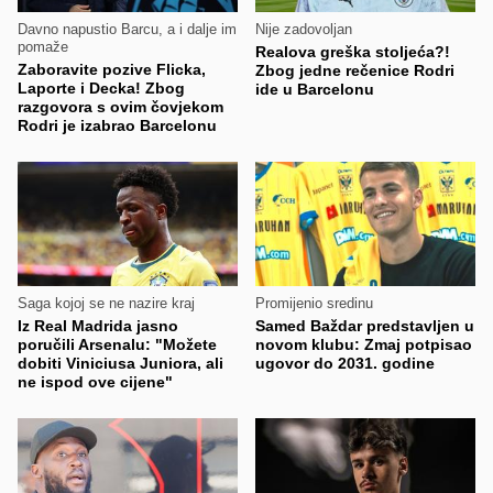
Davno napustio Barcu, a i dalje im
Nije zadovoljan
pomaže
Realova greška stoljeća?!
Zaboravite pozive Flicka,
Zbog jedne rečenice Rodri
Laporte i Decka! Zbog
ide u Barcelonu
razgovora s ovim čovjekom
Rodri je izabrao Barcelonu
Saga kojoj se ne nazire kraj
Promijenio sredinu
Iz Real Madrida jasno
Samed Baždar predstavljen u
poručili Arsenalu: "Možete
novom klubu: Zmaj potpisao
dobiti Viniciusa Juniora, ali
ugovor do 2031. godine
ne ispod ove cijene"