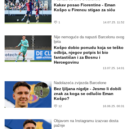
Kakav posao Fiorentine - Eman
Košpo u Firencu stigao za siću
1
14.07.25. 11:52
Nije nemoguće da napusti Barcelonu ovog
ljeta
Košpo dobio ponudu koja se teško
odbija, njegov potpis bi bio
fantastičan i za Bosnu i
Hercegovinu
13.07.25. 14:01
Nadolazeća zvijezda Barcelone
Bez ljiljana nigdje - Jesmo li dobili
znak za koga se odlučio Eman
Košpo?
12
16.06.25. 00:31
Objavom na Instagramu izazvao dosta
pažnje