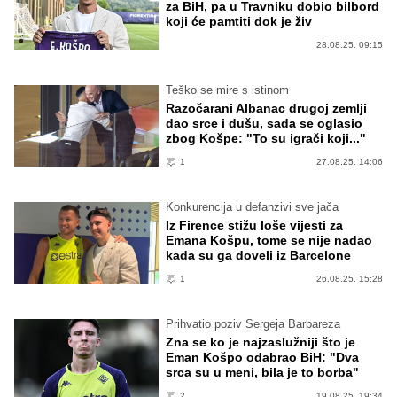
za BiH, pa u Travniku dobio bilbord
koji će pamtiti dok je živ
28.08.25. 09:15
Teško se mire s istinom
Razočarani Albanac drugoj zemlji
dao srce i dušu, sada se oglasio
zbog Košpe: "To su igrači koji..."
1
27.08.25. 14:06
Konkurencija u defanzivi sve jača
Iz Firence stižu loše vijesti za
Emana Košpu, tome se nije nadao
kada su ga doveli iz Barcelone
1
26.08.25. 15:28
Prihvatio poziv Sergeja Barbareza
Zna se ko je najzaslužniji što je
Eman Košpo odabrao BiH: "Dva
srca su u meni, bila je to borba"
2
19.08.25. 19:34