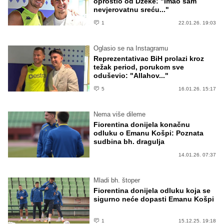
oprostio od Džeke: "Imao sam
nevjerovatnu sreću..."
1
22.01.26. 19:03
Oglasio se na Instagramu
Reprezentativac BiH prolazi kroz
težak period, porukom sve
oduševio: "Allahov..."
5
16.01.26. 15:17
Nema više dileme
Fiorentina donijela konačnu
odluku o Emanu Košpi: Poznata
sudbina bh. dragulja
14.01.26. 07:37
Mladi bh. štoper
Fiorentina donijela odluku koja se
sigurno neće dopasti Emanu Košpi
1
15.12.25. 19:18