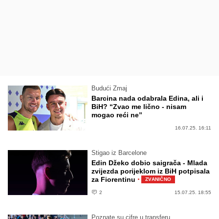
Budući Zmaj
Barcina nada odabrala Edina, ali i
BiH? “Zvao me lično - nisam
mogao reći ne”
16.07.25. 16:11
Stigao iz Barcelone
Edin Džeko dobio saigrača - Mlada
zvijezda porijeklom iz BiH potpisala
·
za Fiorentinu
ZVANIČNO
2
15.07.25. 18:55
Poznate su cifre u transferu