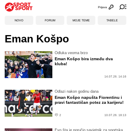
Prijava
Otvori profi
Ot
NOVO
FORUM
MOJE TEME
TABELE
Eman Košpo
Odluka veoma brzo
Eman Košpo bira između dva
kluba!
14.07.26. 14:16
Odlazi nakon godinu dana
Eman Košpo napušta Fiorentinu i
pravi fantastičan potez za karijeru!
2
10.07.26. 18:13
Evo šta je poručio savjetnik za sportska