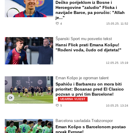
Dečko porijeklom iz Bosne i
Hercegovine "zaludio" Flicka i
navijače Barce, pa poručio: "Allah
je..."
4
15.05.25. 11:52
Španski Sport mu posvetio tekst
Hansi Flick prati Emana Košpu!
"Rođeni vođa, čudo od djeteta!"
12.05.25. 15:19
Eman Košpo je ogroman talent
Spahiću i Barbarezu on mora biti
prioritet: Bosanac pred El Clasico
pozvan u prvi tim Barcelone!
·
UDARNA VIJEST
5
10.05.25. 13:24
Barcelona savladala Trabzonspor
Eman Košpo s Barcelonom postao
prvak Evrope!