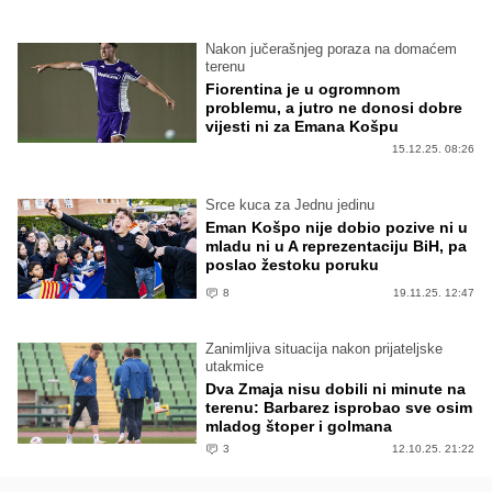
Nakon jučerašnjeg poraza na domaćem
terenu
Fiorentina je u ogromnom
problemu, a jutro ne donosi dobre
vijesti ni za Emana Košpu
15.12.25. 08:26
Srce kuca za Jednu jedinu
Eman Košpo nije dobio pozive ni u
mladu ni u A reprezentaciju BiH, pa
poslao žestoku poruku
8
19.11.25. 12:47
Zanimljiva situacija nakon prijateljske
utakmice
Dva Zmaja nisu dobili ni minute na
terenu: Barbarez isprobao sve osim
mladog štoper i golmana
3
12.10.25. 21:22