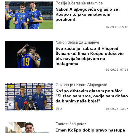
Poslije jučerašnje utakmice
Nakon Alajbegovića oglasio se i
Košpo i to jako emotivnom
porukom!
07.09.25. 15:10
Nakon debija za Zmajeve
Evo zašto je izabrao BiH ispred
Švicarske: Eman Košpo oduševio
bh. navijače objavom na
Instagramu
07.09.25. 07:23
Govorio je i Kerim Alajbegović
Košpo drhtavim glasom poručio:
"Slušao sam srce, ovdje sam došao
da branim naše boje!"
2
04.09.25. 13:07
Fantastičan potez
Eman Košpo dobio pravo nastupa