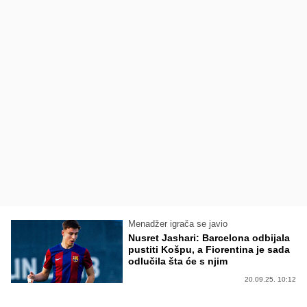
Menadžer igrača se javio
Nusret Jashari: Barcelona odbijala
pustiti Košpu, a Fiorentina je sada
odlučila šta će s njim
20.09.25. 10:12