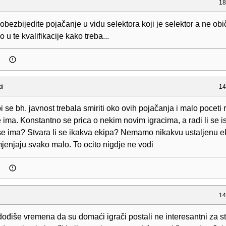
18
obezbijedite pojačanje u vidu selektora koji je selektor a ne obi
 u te kvalifikacije kako treba...
i
14
i se bh. javnost trebala smiriti oko ovih pojačanja i malo poceti r
 ima. Konstantno se prica o nekim novim igracima, a radi li se is
se ima? Stvara li se ikakva ekipa? Nemamo nikakvu ustaljenu e
mjenjaju svako malo. To ocito nigdje ne vodi
14
ođiše vremena da su domaći igrači postali ne interesantni za st