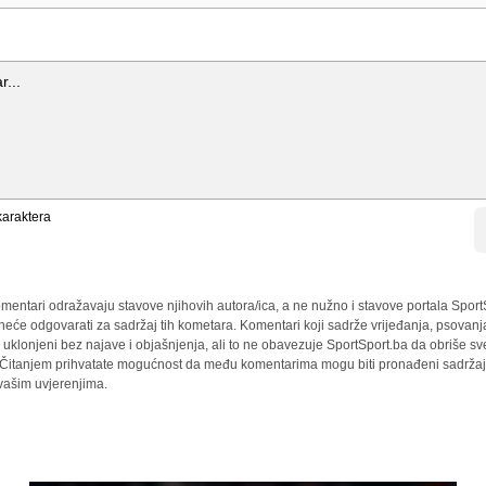
araktera
mentari odražavaju stavove njihovih autora/ica, a ne nužno i stavove portala Sport
 neće odgovarati za sadržaj tih kometara. Komentari koji sadrže vrijeđanja, psovanj
i uklonjeni bez najave i objašnjenja, ali to ne obavezuje SportSport.ba da obriše 
a. Čitanjem prihvatate mogućnost da među komentarima mogu biti pronađeni sadržaji
 vašim uvjerenjima.