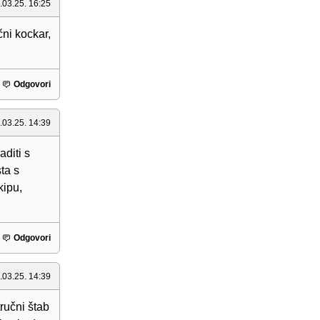
.03.25. 16:25
čni kockar,
Odgovori
.03.25. 14:39
aditi s
ta s
kipu,
Odgovori
.03.25. 14:39
ručni štab