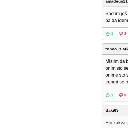
amadeus21
Sad im još 
pa da idemo
1
2
tonco_slatk
Mislim da b
onim sto se
onime sto 
treneri se 
1
0
Baki69
Eto kakva d