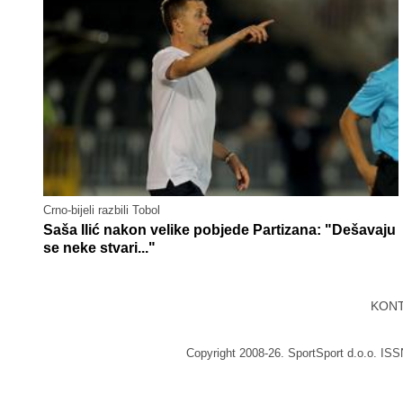
Crno-bijeli razbili Tobol
Saša Ilić nakon velike pobjede Partizana: "Dešavaju
se neke stvari..."
KON
Copyright 2008-26. SportSport d.o.o. IS