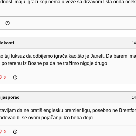
dnost imaju igrači koji nemaju veze sa drźavom.I šta onda očeki
dokosti
14
taj luksuz da odbijemo igrača kao.što je Janelt. Da barem im
 po terenu iz Bosne pa da ne tražimo nigdje drugo
0
ijasporac
14
tavljam da ne pratiš englesku premier ligu, posebno ne Brentfor
 radovao bi se ovom pojačanju k'o beba dojci.
0