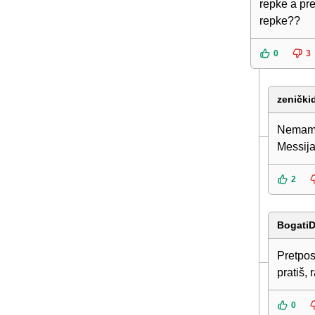
repke a pre
repke??
0
3
zenički
Nemamo 
Messija
2
BogatiD
Pretpos
pratiš,
0