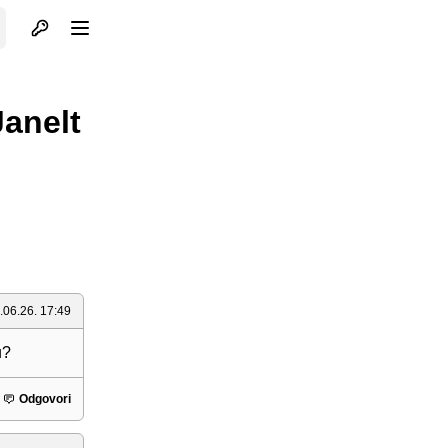
Otvori profil
Otvori meni
Janelt
.06.26. 17:49
u?
Odgovori