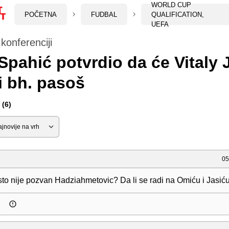
WORLD CUP
POČETNA
FUDBAL
QUALIFICATION,
UEFA
konferenciji
Spahić potvrdio da će Vitaly 
i bh. pasoš
(6)
05
sto nije pozvan Hadziahmetovic? Da li se radi na Omiću i Jasić