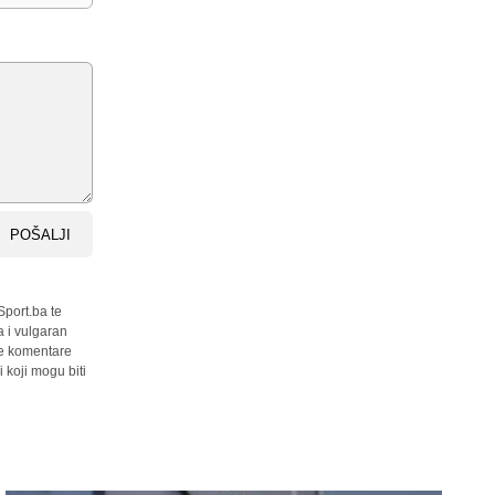
POŠALJI
Sport.ba te
a i vulgaran
sve komentare
 koji mogu biti