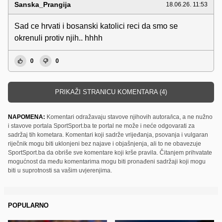
Sanska_Prangija
18.06.26. 11:53
Sad ce hrvati i bosanski katolici reci da smo se
okrenuli protiv njih.. hhhh
0
0
PRIKAŽI STRANICU KOMENTARA (4)
NAPOMENA:
Komentari odražavaju stavove njihovih autora/ica, a ne nužno
i stavove portala SportSport.ba te portal ne može i neće odgovarati za
sadržaj tih kometara. Komentari koji sadrže vrijeđanja, psovanja i vulgaran
riječnik mogu biti uklonjeni bez najave i objašnjenja, ali to ne obavezuje
SportSport.ba da obriše sve komentare koji krše pravila. Čitanjem prihvatate
mogućnost da među komentarima mogu biti pronađeni sadržaji koji mogu
biti u suprotnosti sa vašim uvjerenjima.
POPULARNO