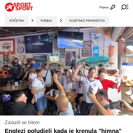
Prijava
Otvori profi
Ot
POČETNA
FUDBAL
SVJETSKO PRVENSTVO
Zarazili se hitom
Englezi poludjeli kada je krenula "himna"