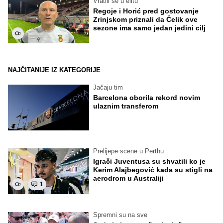
Vratili se u elitu
Regoje i Horić pred gostovanje
Zrinjskom priznali da Čelik ove
sezone ima samo jedan jedini cilj
NAJČITANIJE IZ KATEGORIJE
Jačaju tim
Barcelona oborila rekord novim
ulaznim transferom
Prelijepe scene u Perthu
Igrači Juventusa su shvatili ko je
Kerim Alajbegović kada su stigli na
aerodrom u Australiji
1
Spremni su na sve