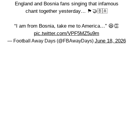
England and Bosnia fans singing that infamous
chant together yesterday… 🏴󠁧󠁢󠁥󠁮󠁧󠁿🤝🇧🇦
“I am from Bosnia, take me to America…” 😆👏
pic.twitter.com/VPF5MZ5u9m
June 18, 2026
— Football Away Days (@FBAwayDays)