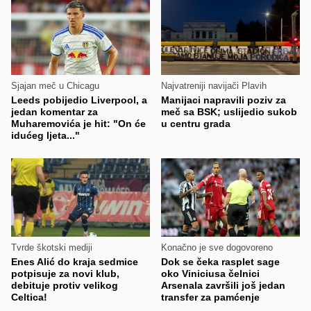
Sjajan meč u Chicagu
Najvatreniji navijači Plavih
Leeds pobijedio Liverpool, a
Manijaci napravili poziv za
jedan komentar za
meč sa BSK; uslijedio sukob
Muharemovića je hit: "On će
u centru grada
idućeg ljeta..."
Tvrde škotski mediji
Konačno je sve dogovoreno
Enes Alić do kraja sedmice
Dok se čeka rasplet sage
potpisuje za novi klub,
oko Viniciusa čelnici
debituje protiv velikog
Arsenala završili još jedan
Celtica!
transfer za pamćenje