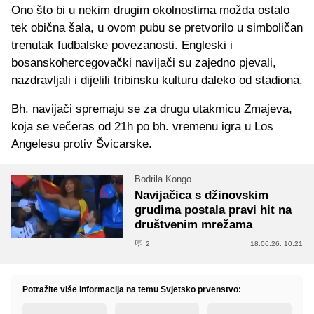
Ono što bi u nekim drugim okolnostima možda ostalo
tek obična šala, u ovom pubu se pretvorilo u simboličan
trenutak fudbalske povezanosti. Engleski i
bosanskohercegovački navijači su zajedno pjevali,
nazdravljali i dijelili tribinsku kulturu daleko od stadiona.
Bh. navijači spremaju se za drugu utakmicu Zmajeva,
koja se večeras od 21h po bh. vremenu igra u Los
Angelesu protiv Švicarske.
Bodrila Kongo
Navijačica s džinovskim
grudima postala pravi hit na
društvenim mrežama
2
18.06.26. 10:21
Potražite više informacija na temu Svjetsko prvenstvo: