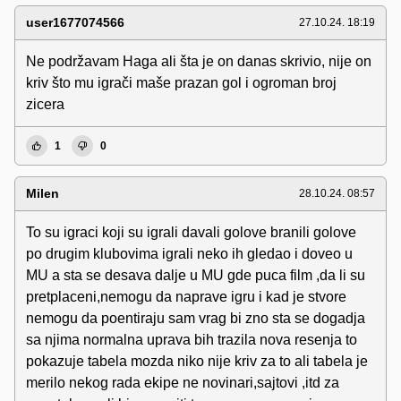
user1677074566
27.10.24. 18:19
Ne podržavam Haga ali šta je on danas skrivio, nije on
kriv što mu igrači maše prazan gol i ogroman broj
zicera
1
0
Milen
28.10.24. 08:57
To su igraci koji su igrali davali golove branili golove
po drugim klubovima igrali neko ih gledao i doveo u
MU a sta se desava dalje u MU gde puca film ,da li su
pretplaceni,nemogu da naprave igru i kad je stvore
nemogu da poentiraju sam vrag bi zno sta se dogadja
sa njima normalna uprava bih trazila nova resenja to
pokazuje tabela mozda niko nije kriv za to ali tabela je
merilo nekog rada ekipe ne novinari,sajtovi ,itd za