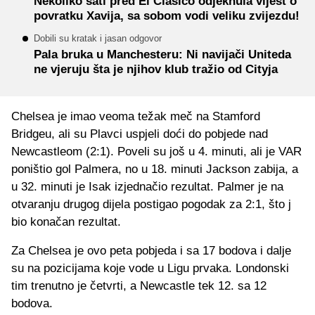
Nekoliko sati pred El Clasico odjeknula vijest o
povratku Xavija, sa sobom vodi veliku zvijezdu!
Dobili su kratak i jasan odgovor
Pala bruka u Manchesteru: Ni navijači Uniteda
ne vjeruju šta je njihov klub tražio od Cityja
Chelsea je imao veoma težak meč na Stamford
Bridgeu, ali su Plavci uspjeli doći do pobjede nad
Newcastleom (2:1). Poveli su još u 4. minuti, ali je VAR
poništio gol Palmera, no u 18. minuti Jackson zabija, a
u 32. minuti je Isak izjednačio rezultat. Palmer je na
otvaranju drugog dijela postigao pogodak za 2:1, što j
bio konačan rezultat.
Za Chelsea je ovo peta pobjeda i sa 17 bodova i dalje
su na pozicijama koje vode u Ligu prvaka. Londonski
tim trenutno je četvrti, a Newcastle tek 12. sa 12
bodova.