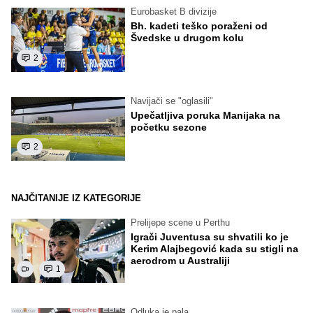
Eurobasket B divizije
Bh. kadeti teško poraženi od
Švedske u drugom kolu
2
Navijači se "oglasili"
Upečatljiva poruka Manijaka na
početku sezone
2
NAJČITANIJE IZ KATEGORIJE
Prelijepe scene u Perthu
Igrači Juventusa su shvatili ko je
Kerim Alajbegović kada su stigli na
aerodrom u Australiji
1
Odluka je pala