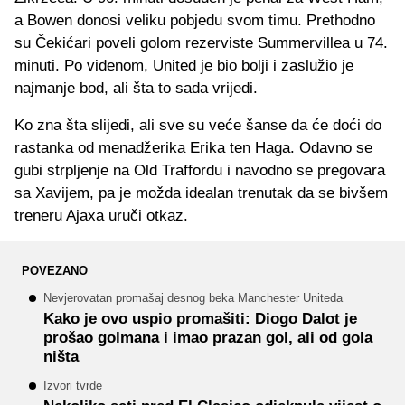
a Bowen donosi veliku pobjedu svom timu. Prethodno
su Čekićari poveli golom rezerviste Summervillea u 74.
minuti. Po viđenom, United je bio bolji i zaslužio je
najmanje bod, ali šta to sada vrijedi.
Ko zna šta slijedi, ali sve su veće šanse da će doći do
rastanka od menadžerika Erika ten Haga. Odavno se
gubi strpljenje na Old Traffordu i navodno se pregovara
sa Xavijem, pa je možda idealan trenutak da se bivšem
treneru Ajaxa uruči otkaz.
POVEZANO
Nevjerovatan promašaj desnog beka Manchester Uniteda
Kako je ovo uspio promašiti: Diogo Dalot je
prošao golmana i imao prazan gol, ali od gola
ništa
Izvori tvrde