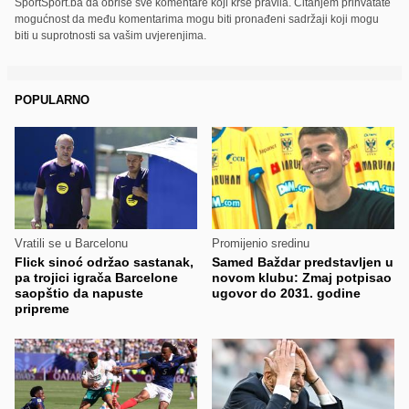
SportSport.ba da obriše sve komentare koji krše pravila. Čitanjem prihvatate
mogućnost da među komentarima mogu biti pronađeni sadržaji koji mogu
biti u suprotnosti sa vašim uvjerenjima.
POPULARNO
Vratili se u Barcelonu
Promijenio sredinu
Flick sinoć održao sastanak,
Samed Baždar predstavljen u
pa trojici igrača Barcelone
novom klubu: Zmaj potpisao
saopštio da napuste
ugovor do 2031. godine
pripreme