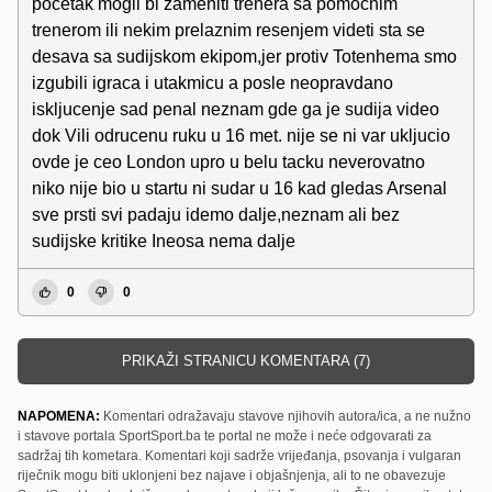
pocetak mogli bi zameniti trenera sa pomocnim
trenerom ili nekim prelaznim resenjem videti sta se
desava sa sudijskom ekipom,jer protiv Totenhema smo
izgubili igraca i utakmicu a posle neopravdano
iskljucenje sad penal neznam gde ga je sudija video
dok Vili odrucenu ruku u 16 met. nije se ni var ukljucio
ovde je ceo London upro u belu tacku neverovatno
niko nije bio u startu ni sudar u 16 kad gledas Arsenal
sve prsti svi padaju idemo dalje,neznam ali bez
sudijske kritike Ineosa nema dalje
0
0
PRIKAŽI STRANICU KOMENTARA (7)
NAPOMENA:
Komentari odražavaju stavove njihovih autora/ica, a ne nužno
i stavove portala SportSport.ba te portal ne može i neće odgovarati za
sadržaj tih kometara. Komentari koji sadrže vrijeđanja, psovanja i vulgaran
riječnik mogu biti uklonjeni bez najave i objašnjenja, ali to ne obavezuje