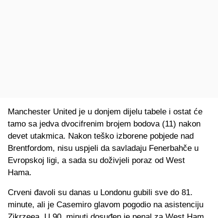
Manchester United je u donjem dijelu tabele i ostat će
tamo sa jedva dvocifrenim brojem bodova (11) nakon
devet utakmica. Nakon teško izborene pobjede nad
Brentfordom, nisu uspjeli da savladaju Fenerbahče u
Evropskoj ligi, a sada su doživjeli poraz od West
Hama.
Crveni đavoli su danas u Londonu gubili sve do 81.
minute, ali je Casemiro glavom pogodio na asistenciju
Zikrzeea. U 90. minuti dosuđen je penal za West Ham,