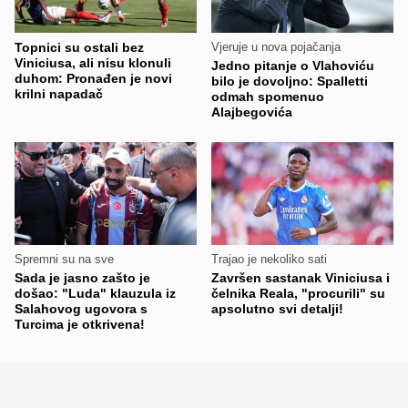
Topnici su ostali bez
Vjeruje u nova pojačanja
Viniciusa, ali nisu klonuli
Jedno pitanje o Vlahoviću
duhom: Pronađen je novi
bilo je dovoljno: Spalletti
krilni napadač
odmah spomenuo
Alajbegovića
Spremni su na sve
Trajao je nekoliko sati
Sada je jasno zašto je
Završen sastanak Viniciusa i
došao: "Luda" klauzula iz
čelnika Reala, "procurili" su
Salahovog ugovora s
apsolutno svi detalji!
Turcima je otkrivena!