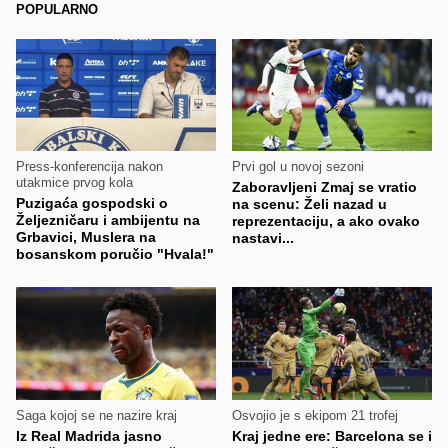
POPULARNO
Press-konferencija nakon
Prvi gol u novoj sezoni
utakmice prvog kola
Zaboravljeni Zmaj se vratio
Puzigaća gospodski o
na scenu: Želi nazad u
Željezničaru i ambijentu na
reprezentaciju, a ako ovako
Grbavici, Muslera na
nastavi...
bosanskom poručio "Hvala!"
Saga kojoj se ne nazire kraj
Osvojio je s ekipom 21 trofej
Iz Real Madrida jasno
Kraj jedne ere: Barcelona se i