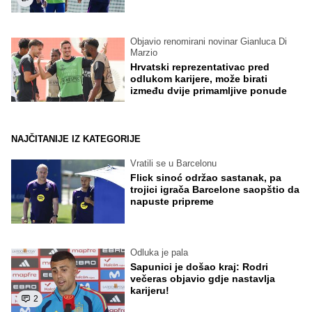
Objavio renomirani novinar Gianluca Di
Marzio
Hrvatski reprezentativac pred
odlukom karijere, može birati
između dvije primamljive ponude
NAJČITANIJE IZ KATEGORIJE
Vratili se u Barcelonu
Flick sinoć održao sastanak, pa
trojici igrača Barcelone saopštio da
napuste pripreme
Odluka je pala
Sapunici je došao kraj: Rodri
večeras objavio gdje nastavlja
karijeru!
2