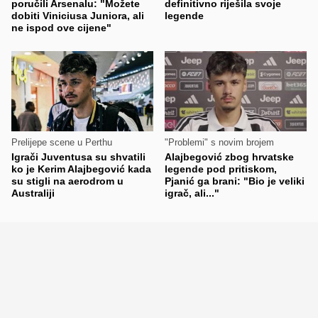
poručili Arsenalu: "Možete
definitivno riješila svoje
dobiti Viniciusa Juniora, ali
legende
ne ispod ove cijene"
Prelijepe scene u Perthu
"Problemi" s novim brojem
Igrači Juventusa su shvatili
Alajbegović zbog hrvatske
ko je Kerim Alajbegović kada
legende pod pritiskom,
su stigli na aerodrom u
Pjanić ga brani: "Bio je veliki
Australiji
igrač, ali..."