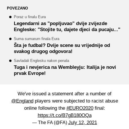
POVEZANO
Poraz u finalu Eura
Legendarni as "popljuvao" dvije zvijezde
Engleske: "Stojite tu, dajete djeci da pucaju..."
Suma sumarum finala Eura
Šta je fudbal? Dvije scene su vrijednije od
svakog drugog odgovora!
Savladali Englesku nakon penala
Tuga i nevjerica na Wembleyju: Italija je novi
prvak Evrope!
We've issued a statement after a number of
@England
players were subjected to racist abuse
online following the
#EURO2020
final:
https://t.co/B7gB180OQa
July 12, 2021
— The FA (@FA)