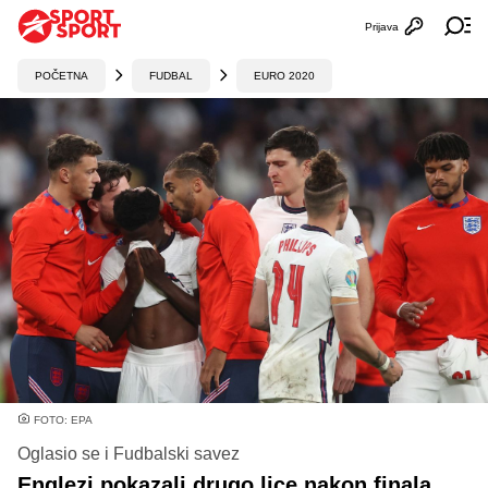
Prijava
Otvori profi
Ot
POČETNA
FUDBAL
EURO 2020
FOTO: EPA
Oglasio se i Fudbalski savez
Englezi pokazali drugo lice nakon finala