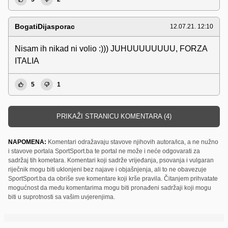
BogatiDijasporac
12.07.21. 12:10
Nisam ih nikad ni volio :))) JUHUUUUUUUU, FORZA
ITALIA
5
1
PRIKAŽI STRANICU KOMENTARA (4)
NAPOMENA:
Komentari odražavaju stavove njihovih autora/ica, a ne nužno
i stavove portala SportSport.ba te portal ne može i neće odgovarati za
sadržaj tih kometara. Komentari koji sadrže vrijeđanja, psovanja i vulgaran
riječnik mogu biti uklonjeni bez najave i objašnjenja, ali to ne obavezuje
SportSport.ba da obriše sve komentare koji krše pravila. Čitanjem prihvatate
mogućnost da među komentarima mogu biti pronađeni sadržaji koji mogu
biti u suprotnosti sa vašim uvjerenjima.