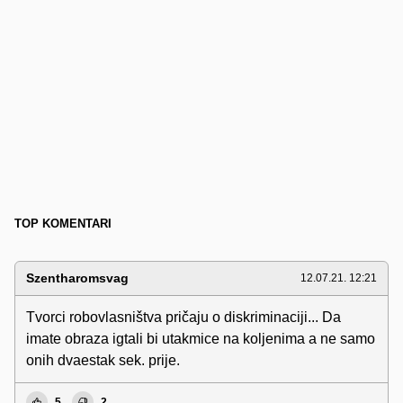
TOP KOMENTARI
Szentharomsvag
12.07.21. 12:21
Tvorci robovlasništva pričaju o diskriminaciji... Da
imate obraza igtali bi utakmice na koljenima a ne samo
onih dvaestak sek. prije.
5
2