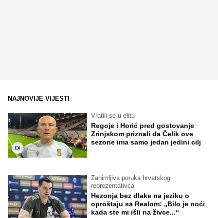
NAJNOVIJE VIJESTI
Vratili se u elitu
Regoje i Horić pred gostovanje
Zrinjskom priznali da Čelik ove
sezone ima samo jedan jedini cilj
Zanimljiva poruka hrvatskog
reprezentativca
Hezonja bez dlake na jeziku o
oproštaju sa Realom: „Bilo je noći
kada ste mi išli na živce...“