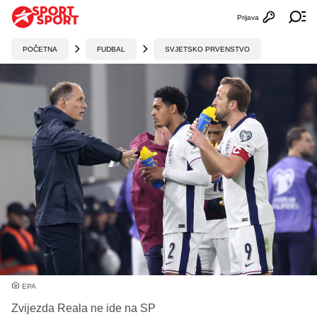
Prijava
Otvori profi
Ot
POČETNA
FUDBAL
SVJETSKO PRVENSTVO
EPA
Zvijezda Reala ne ide na SP