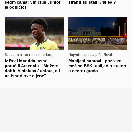
sedmicama: Vinicius Junior
stranu su stali Kraljevi?
je odlučio!
Saga kojoj se ne nazire kraj
Najvatreniji navijači Plavih
Iz Real Madrida jasno
Manijaci napravili poziv za
poručili Arsenalu: "Možete
meč sa BSK; uslijedio sukob
dobiti Viniciusa Juniora, ali
u centru grada
ne ispod ove cijene"