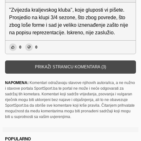
"Zvijezda kraljevskog kluba", koje gluposti vi pišete.
Prosjedio na klupi 3/4 sezone, što zbog povrede, što
zbog loše forme i sad je veliko iznenađenje zašto nije
na popisu reprezentacije. Iskreno, nije zaslužio.
0
0
PRIKAŽI STRANICU KOMENTARA (3)
NAPOMENA:
Komentari odražavaju stavove njihovih autora/ica, a ne nužno
i stavove portala SportSport.ba te portal ne može i neće odgovarati za
sadržaj tih kometara. Komentari koji sadrže vrijeđanja, psovanja i vulgaran
riječnik mogu biti uklonjeni bez najave i objašnjenja, ali to ne obavezuje
SportSport.ba da obriše sve komentare koji krše pravila. Čitanjem prihvatate
mogućnost da među komentarima mogu biti pronađeni sadržaji koji mogu
biti u suprotnosti sa vašim uvjerenjima.
POPULARNO