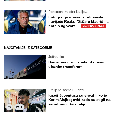
Rekordan transfer Kraljeva
Fotografija iz aviona oduševila
navijače Reala: "Stiže u Madrid na
·
potpis ugovora"
UDARNA VIJEST
NAJČITANIJE IZ KATEGORIJE
Jačaju tim
Barcelona oborila rekord novim
ulaznim transferom
Prelijepe scene u Perthu
Igrači Juventusa su shvatili ko je
Kerim Alajbegović kada su stigli na
aerodrom u Australiji
1