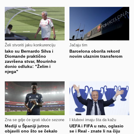
Želi stvoriti jaku konkurenciju
Jačaju tim
Iako su Bernardo Silva i
Barcelona oborila rekord
Diomande praktično
novim ulaznim transferom
završena stvar, Mourinho
donio odluku: "Želim i
njega"
Zna se gdje će igrati iduće sezone
I klubovi imaju šta da kažu
Mediji u Španiji jutros
UEFA i FIFA u ratu, oglasio
objavili ono što se čekalo
se i Real - znate li na čiju