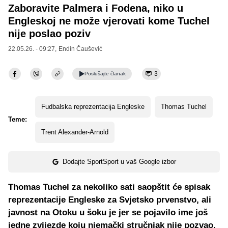
Zaboravite Palmera i Fodena, niko u
Engleskoj ne može vjerovati kome Tuchel
nije poslao poziv
22.05.26. - 09:27,
Endin Čaušević
3
Poslušajte
članak
Fudbalska reprezentacija Engleske
Thomas Tuchel
Teme:
Trent Alexander-Arnold
Dodajte SportSport u vaš Google izbor
Thomas Tuchel za nekoliko sati saopštit će spisak
reprezentacije Engleske za Svjetsko prvenstvo, ali
javnost na Otoku u šoku je jer se pojavilo ime još
jedne zvijezde koju njemački stručnjak nije pozvao.