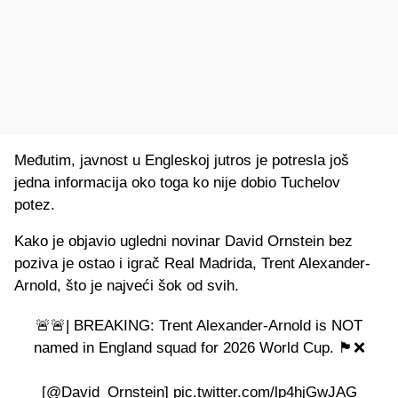
Međutim, javnost u Engleskoj jutros je potresla još
jedna informacija oko toga ko nije dobio Tuchelov
potez.
Kako je objavio ugledni novinar David Ornstein bez
poziva je ostao i igrač Real Madrida, Trent Alexander-
Arnold, što je najveći šok od svih.
🚨🚨| BREAKING: Trent Alexander-Arnold is NOT
named in England squad for 2026 World Cup. 🏴󠁧󠁢󠁥󠁮󠁧󠁿❌
[
@David_Ornstein
]
pic.twitter.com/lp4hjGwJAG