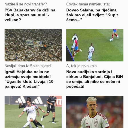
Nazire li se novi transfer?
Čovjek nema namjeru stati
PSV Bajraktarevića drži na
Doveo Salaha, pa riječima
klupi, a spas mu nudi -
šokirao cijeli svijet: "Kupit
velikan?
ćemo..."
Navijali tima iz Splita bijesni
A, tek je prvo kolo
Igrači Hajduka neka ne
Nova sudijska sprdnja i
uzimaju svoje mobitele!
cirkus u Banjaluci: Cijela BiH
"Ugasite klub; Livaja i 10
se smije, ali niko se neće ni
panjeva; Klošari!"
počešati!