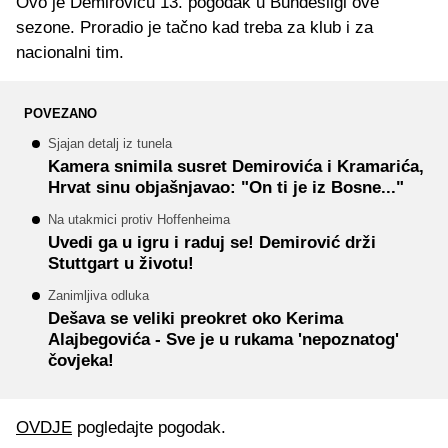
Ovo je Demiroviću 13. pogodak u Bundesligi ove
sezone. Proradio je tačno kad treba za klub i za
nacionalni tim.
POVEZANO
Sjajan detalj iz tunela
Kamera snimila susret Demirovića i Kramarića,
Hrvat sinu objašnjavao: "On ti je iz Bosne..."
Na utakmici protiv Hoffenheima
Uvedi ga u igru i raduj se! Demirović drži
Stuttgart u životu!
Zanimljiva odluka
Dešava se veliki preokret oko Kerima
Alajbegovića - Sve je u rukama 'nepoznatog'
čovjeka!
OVDJE
pogledajte pogodak.