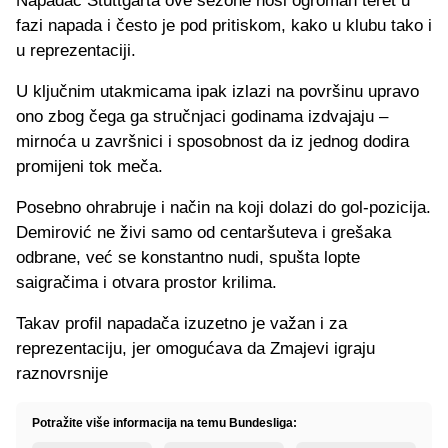
Napadač Stuttgarta ove sezone nosi ogroman teret u
fazi napada i često je pod pritiskom, kako u klubu tako i
u reprezentaciji.
U ključnim utakmicama ipak izlazi na površinu upravo
ono zbog čega ga stručnjaci godinama izdvajaju –
mirnoća u završnici i sposobnost da iz jednog dodira
promijeni tok meča.
Posebno ohrabruje i način na koji dolazi do gol-pozicija.
Demirović ne živi samo od centaršuteva i grešaka
odbrane, već se konstantno nudi, spušta lopte
saigračima i otvara prostor krilima.
Takav profil napadača izuzetno je važan i za
reprezentaciju, jer omogućava da Zmajevi igraju
raznovrsnije
Potražite više informacija na temu Bundesliga: