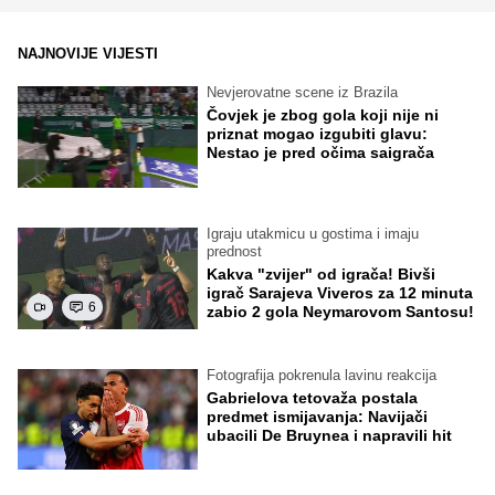
NAJNOVIJE VIJESTI
Nevjerovatne scene iz Brazila
Čovjek je zbog gola koji nije ni
priznat mogao izgubiti glavu:
Nestao je pred očima saigrača
Igraju utakmicu u gostima i imaju
prednost
Kakva "zvijer" od igrača! Bivši
igrač Sarajeva Viveros za 12 minuta
6
zabio 2 gola Neymarovom Santosu!
Fotografija pokrenula lavinu reakcija
Gabrielova tetovaža postala
predmet ismijavanja: Navijači
ubacili De Bruynea i napravili hit