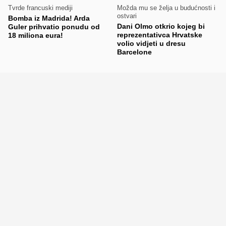
Tvrde francuski mediji
Možda mu se želja u budućnosti i
ostvari
Bomba iz Madrida! Arda
Dani Olmo otkrio kojeg bi
Guler prihvatio ponudu od
reprezentativca Hrvatske
18 miliona eura!
volio vidjeti u dresu
Barcelone