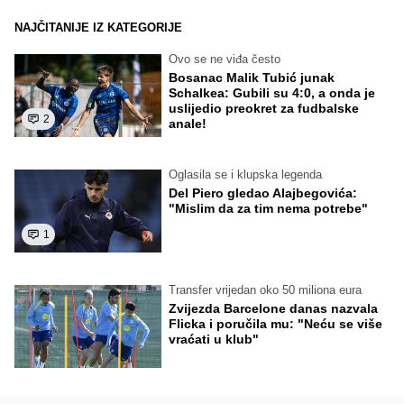
NAJČITANIJE IZ KATEGORIJE
Ovo se ne viđa često
Bosanac Malik Tubić junak
Schalkea: Gubili su 4:0, a onda je
uslijedio preokret za fudbalske
2
anale!
Oglasila se i klupska legenda
Del Piero gledao Alajbegovića:
"Mislim da za tim nema potrebe"
1
Transfer vrijedan oko 50 miliona eura
Zvijezda Barcelone danas nazvala
Flicka i poručila mu: "Neću se više
vraćati u klub"